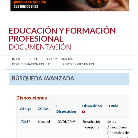
EDUCACIÓN Y FORMACIÓN
PROFESIONAL
DOCUMENTACIÓN
INICIO
CEFP
DOCUMENTACIÓN
DOCUMENTACIÓN EDUCAT...
AQUÍ:
DISPOSICIONES EN EDU...
BÚSQUEDA AVANZADA
Disposiciones
F.
Disposición
Título
Código
CC.AA.
Disposición
70617
Madrid
02/01/2019
Resolución
de las
conjunta
Direcciones
Generales de