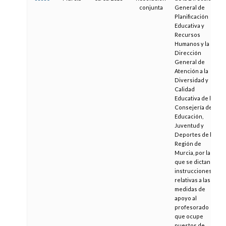
conjunta
General de
Planificación
Educativa y
Recursos
Humanos y la
Dirección
General de
Atención a la
Diversidad y
Calidad
Educativa de la
Consejería de
Educación,
Juventud y
Deportes de la
Región de
Murcia, por la
que se dictan
instrucciones
relativas a las
medidas de
apoyo al
profesorado
que ocupe
puestos de