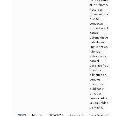
Becas y Ayudas
al Estudio y de
Recursos
Humanos, por la
que se
convocan
procedimientos
para la
obtención de la
habilitación
lingüística en
idiomas
extranjeros,
para el
desempeño de
puestos
bilingües en
centros
docentes
públicos y
privados
concertados de
la Comunidad
de Madrid
68680
Murcia
08/06/2018
Resolución
de la Dirección