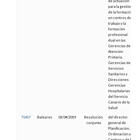
de actuación
para la gestión
de la formación
en centros de
trabajo y la
formación
profesional
dual en las
Gerencias de
Atención
Primaria,
Gerencias de
Servicios
Sanitarios y
Direcciones
Gerencias
Hospitalarias
del Servicio
Canario de la
Salud
71417
Baleares
01/04/2019
Resolución
del director
conjunta
general de
Planificación,
Ordenación y
Centros y de la