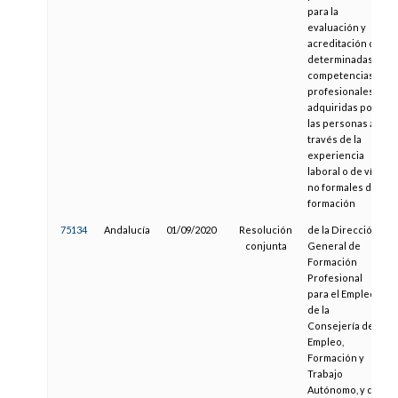
para la
evaluación y
acreditación de
determinadas
competencias
profesionales
adquiridas por
las personas a
través de la
experiencia
laboral o de vías
no formales de
formación
75134
Andalucía
01/09/2020
Resolución
de la Dirección
conjunta
General de
Formación
Profesional
para el Empleo
de la
Consejería de
Empleo,
Formación y
Trabajo
Autónomo, y de