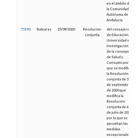
en el ámbito de
la Comunidad
Autónoma de
Andalucía
75190
Baleares
25/09/2020
Resolución
del consejero
conjunta
de Educación,
Universidad e
Investigación y
de la consejera
de Salud y
Consumo por la
que se modifica
la Resolución
conjunta de 3
de septiembre
de 2020 que
modifica la
Resolución
conjunta de 6
de julio de 2020
por la que se
aprueban las
medidas
excepcionales