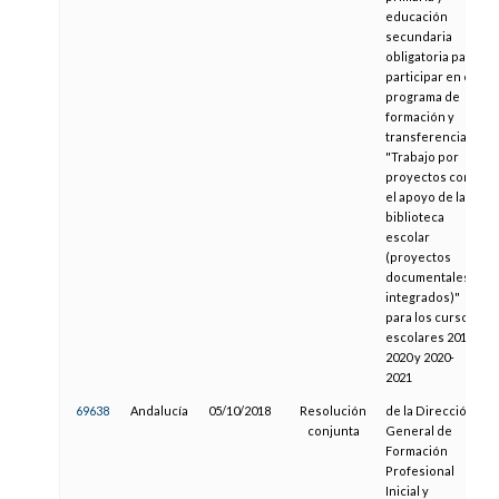
educación
secundaria
obligatoria para
participar en el
programa de
formación y
transferencia
"Trabajo por
proyectos con
el apoyo de la
biblioteca
escolar
(proyectos
documentales
integrados)"
para los cursos
escolares 2019-
2020 y 2020-
2021
69638
Andalucía
05/10/2018
Resolución
de la Dirección
conjunta
General de
Formación
Profesional
Inicial y