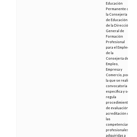
Educación
Permanente de
la Consejería
de Educación y
de la Dirección
General de
Formación
Profesional
para el Empleo
de la
Consejería de
Empleo,
Empresa y
Comercio, por
la que se realiza
convocatoria
específica y se
regula
procedimiento
de evaluación y
acreditación de
las
competencias
profesionales
adquiridas a