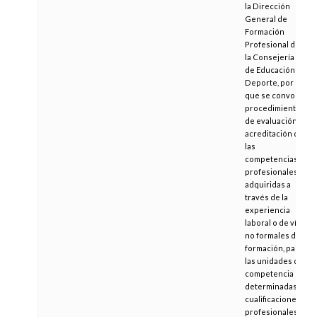
la Dirección
General de
Formación
Profesional de
la Consejería
de Educación y
Deporte, por la
que se convoca
procedimiento
de evaluación y
acreditación de
las
competencias
profesionales
adquiridas a
través de la
experiencia
laboral o de vías
no formales de
formación, para
las unidades de
competencia de
determinadas
cualificaciones
profesionales,