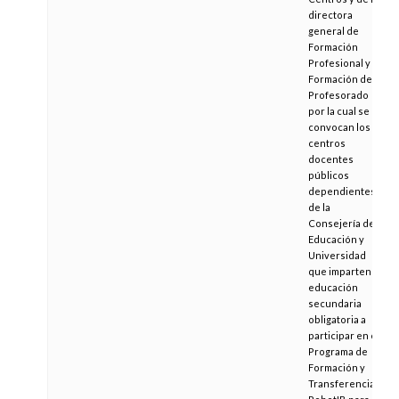
directora
general de
Formación
Profesional y
Formación del
Profesorado
por la cual se
convocan los
centros
docentes
públicos
dependientes
de la
Consejería de
Educación y
Universidad
que imparten
educación
secundaria
obligatoria a
participar en el
Programa de
Formación y
Transferencia