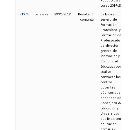
RobotIB para el
curso 2019-2020
71976
Baleares
29/05/2019
Resolución
de la directora
conjunta
general de
Formación
Profesional y
Formación del
Profesorado y
del director
general de
Innovación y
Comunidad
Educativa por la
cual se
convocan los
centros
docentes
públicos que
dependen de la
Consejería de
Educación y
Universidad
que imparten
educación
primaria y