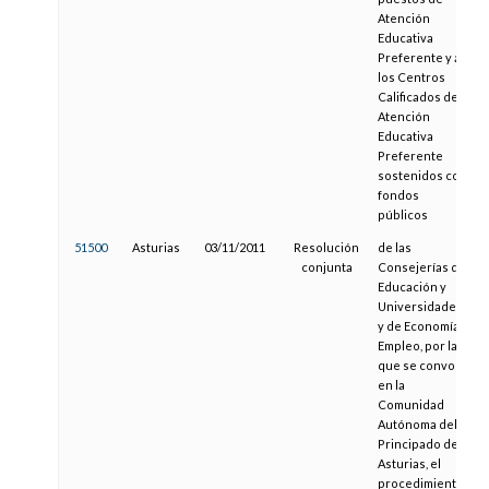
Atención
Educativa
Preferente y a
los Centros
Calificados de
Atención
Educativa
Preferente
sostenidos con
fondos
públicos
51500
Asturias
03/11/2011
Resolución
de las
conjunta
Consejerías de
Educación y
Universidades,
y de Economía y
Empleo, por la
que se convoca,
en la
Comunidad
Autónoma del
Principado de
Asturias, el
procedimiento