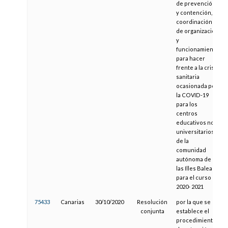
de prevención
y contención,
coordinación y
de organización
y
funcionamiento
para hacer
frente a la crisis
sanitaria
ocasionada por
la COVID-19
para los
centros
educativos no
universitarios
de la
comunidad
autónoma de
las Illes Balears
para el curso
2020- 2021
75433
Canarias
30/10/2020
Resolución
por la que se
conjunta
establece el
procedimiento