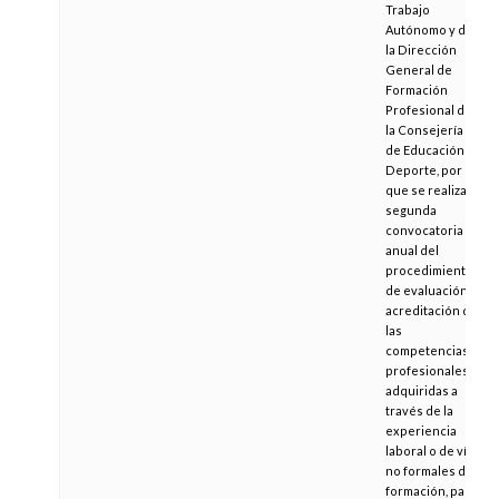
Trabajo
Autónomo y de
la Dirección
General de
Formación
Profesional de
la Consejería
de Educación y
Deporte, por la
que se realiza
segunda
convocatoria
anual del
procedimiento
de evaluación y
acreditación de
las
competencias
profesionales
adquiridas a
través de la
experiencia
laboral o de vías
no formales de
formación, para