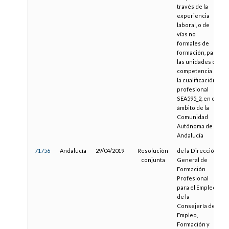
través de la
experiencia
laboral, o de
vías no
formales de
formación, para
las unidades de
competencia de
la cualificación
profesional
SEA595_2, en el
ámbito de la
Comunidad
Autónoma de
Andalucía
71756
Andalucía
29/04/2019
Resolución
de la Dirección
conjunta
General de
Formación
Profesional
para el Empleo
de la
Consejería de
Empleo,
Formación y