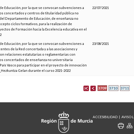
de Educación, por la que se convocan subvenciones a
22/07/2021
os concertados y centros de titularidad pública no
del Departamento de Educación, de enseñanza no
xcepto ciclos formativos, para la realización de
yectos de Formación hacia la Excelencia educativa en el
2
de Educación, por la que se convocan subvenciones a
23/08/2021
entes de la Red concertada y a las asociaciones y
on relaciones estatutarias o reglamentarias con
os concertados de enseñanza no universitaria
País Vasco para participar en el proyecto de innovación
_Hezkuntza Gelan durante el curso 2021-2022
3709
3710
3711
ACCESIBILIDAD
AVISO 