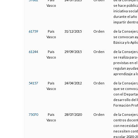
Vasco
se hace pública
iniciativa soci
durante el año
impartir dentro
61759
País
31/12/2015
Orden
de la Consejera
Vasco
se convocan ay
Básica y/o Apli
61244
País
29/09/2015
Orden
de la Consejera
Vasco
se realiza para
previstas en el
regulan ayudas 
aprendizaje a lo
54157
País
24/04/2012
Orden
de la Consejera
Vasco
que se convoca
con el Departa
desarrollo del
Formación Prof
75070
País
28/07/2020
Orden
de la Consejer
Vasco
centros docen
con necesidade
necesiten cont
escolar 2020-2