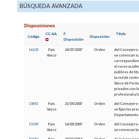
BÚSQUEDA AVANZADA
Disposiciones
CC.AA.
F.
Título
Código
Disposición
Disposición
16103
País
24/07/2007
Orden
del Consejero 
Vasco
se convocan s
correspondiente
el curso académ
públicos de ti
la red de centr
Vasco de Forma
privados con l
profesional a l
15851
País
21/05/2007
Orden
del Consejero 
Vasco
se fijan los pr
Departamento d
15539
País
16/05/2007
Orden
del Consejero 
Vasco
se convocan la
57682
País
24/07/2013
Orden
de la Consejera