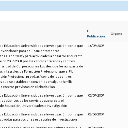
F.
Órgano
Publicación
de Educación, Universidades e Investigación, por la que
16/07/2007
ubvenciones para equipamiento y obras
s al año 2007 y para actividades a desarrollar durante
ico 2007-2008, por los centros privados y centros
tularidad de Corporaciones Locales que forman parte de
os integrales de Formación Profesional que el Plan
ción Profesional prevé, así como de los centros
os que se establecen convenios en alguna familia
os efectos previstos en el citado Plan.
de Educación, Universidades e Investigación, por la que
03/07/2007
ecios públicos de los servicios que presta el
e Educación, Universidades e Investigación
de Educación, Universidades e Investigación, por la que
06/06/2007
s ayudas para acciones especiales de investigación
 de Educación, Política Lingüística y Cultura, por la que
26/08/2013