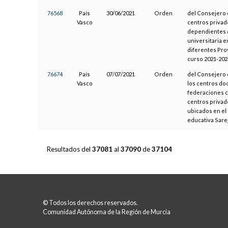
76568
País
30/06/2021
Orden
del Consejero 
Vasco
centros privad
dependientes 
universitaria e
diferentes Pro
curso 2021-202
76674
País
07/07/2021
Orden
del Consejero 
Vasco
los centros doc
federaciones c
centros privad
ubicados en el 
educativa Sare
Resultados del
37081
al
37090
de
37104
© Todos los derechos reservados.
Comunidad Autónoma de la Región de Murcia