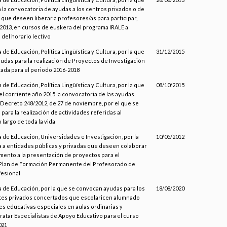
 la convocatoria de ayudas a los centros privados o de
al que deseen liberar a profesores/as para participar,
 2013, en cursos de euskera del programa IRALE a
 del horario lectivo
 de Educación, Política Lingüística y Cultura, por la que
31/12/2015
udas para la realización de Proyectos de Investigación
cada para el periodo 2016-2018
 de Educación, Política Lingüística y Cultura, por la que
08/10/2015
 el corriente año 2015 la convocatoria de las ayudas
 Decreto 248/2012, de 27 de noviembre, por el que se
para la realización de actividades referidas al
 largo de toda la vida
 de Educación, Universidades e Investigación, por la
10/05/2012
 a entidades públicas y privadas que deseen colaborar
mento a la presentación de proyectos para el
 Plan de Formación Permanente del Profesorado de
esional
a de Educación, por la que se convocan ayudas para los
18/08/2020
tes privados concertados que escolaricen alumnado
s educativas especiales en aulas ordinarias y
ratar Especialistas de Apoyo Educativo para el curso
021