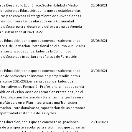
a de Desarrollo Económico, Sostenibilidad y Medio
23/04/2021
Consejero de Educación, por la que se establecen las
ras y se convoca el otorgamiento de subvenciones a
res no universitarios ubicados en la Comunidad
aís Vasco, para el desarrollo del programa de Agenda
n el curso escolar 2021-2022
de Educación, por la que se convocan subvenciones
07/06/2021
parcial de Formación Profesional en el curso 2021-2022 a
centes privados concertados de la Comunidad
aís Vasco que impartan enseñanzas de Formación
de Educación, por la que se convocan subvenciones
04/05/2021
ación de proyectos de innovación y emprendimiento a
 el curso 2021-2022, en centros concertados que
s formativos de Formación Profesional alineados con la
nida en el V Plan Vasco de Formación Profesional, en el
e Digitalización Sostenible y Sistemas Inteligentes en el
vo Vasco, y en el Plan Integral para una Transición
rmación Profesional vasca, capacitación de las personas
mpetitividad sostenible de las Pymes
de Educación, por la que se convocan asignaciones
28/12/2020
s de transporte escolar para el alumnado que curse las