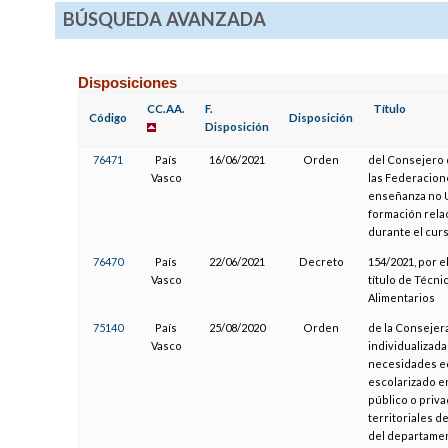
BÚSQUEDA AVANZADA
Disposiciones
CC.AA.
F.
Título
Código
Disposición
Disposición
76471
País
16/06/2021
Orden
del Consejero 
Vasco
las Federacion
enseñanza no Un
formación rela
durante el cur
76470
País
22/06/2021
Decreto
154/2021, por e
Vasco
título de Técn
Alimentarios
75140
País
25/08/2020
Orden
de la Consejer
Vasco
individualizad
necesidades ed
escolarizado e
público o priv
territoriales d
del departame