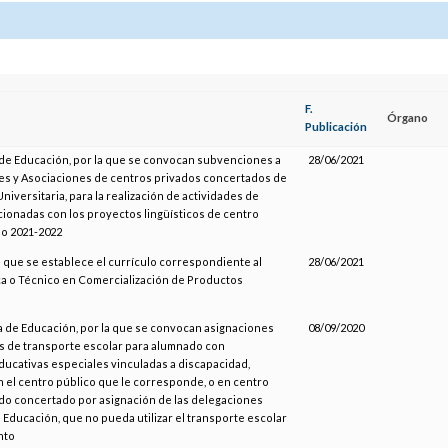
F.
Órgano
Publicación
de Educación, por la que se convocan subvenciones a
28/06/2021
es y Asociaciones de centros privados concertados de
iversitaria, para la realización de actividades de
cionadas con los proyectos lingüísticos de centro
so 2021-2022
l que se establece el currículo correspondiente al
28/06/2021
ica o Técnico en Comercialización de Productos
a de Educación, por la que se convocan asignaciones
08/09/2020
as de transporte escolar para alumnado con
ucativas especiales vinculadas a discapacidad,
n el centro público que le corresponde, o en centro
ado concertado por asignación de las delegaciones
e Educación, que no pueda utilizar el transporte escolar
nto