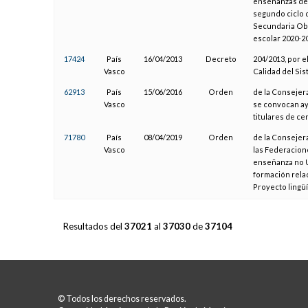
enseñanzas de t
segundo ciclo d
Secundaria Obli
escolar 2020-2
17424
País
16/04/2013
Decreto
204/2013, por 
Vasco
Calidad del Sis
62913
País
15/06/2016
Orden
de la Consejera
Vasco
se convocan ay
titulares de c
71780
País
08/04/2019
Orden
de la Consejer
Vasco
las Federacion
enseñanza no Un
formación rela
Proyecto lingüí
Resultados del
37021
al
37030
de
37104
© Todos los derechos reservados.