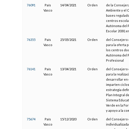
76091
País
14/04/2021
Orden
de la Consejer
Vasco
Ambiente y el 
bases regulado
centros escola
Autónoma del P
Escolar 2030, e
76355
País
25/05/2021
Orden
del Consejero 
Vasco
para la oferta 
los centros do
Autónoma del P
Profesional
76141
País
13/04/2021
Orden
del Consejero 
Vasco
para la realiz
desarrollar en
imparten ciclo
estrategia defi
Plan Integral d
Sistema Educati
Verde en la Fo
y apoyo a la co
75674
País
15/12/2020
Orden
del Consejero 
Vasco
individualizada