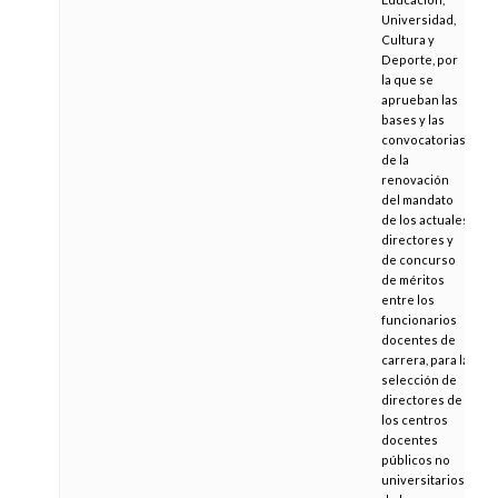
Universidad,
Cultura y
Deporte, por
la que se
aprueban las
bases y las
convocatorias
de la
renovación
del mandato
de los actuales
directores y
de concurso
de méritos
entre los
funcionarios
docentes de
carrera, para la
selección de
directores de
los centros
docentes
públicos no
universitarios