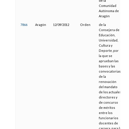
de la
Comunidad
Autónoma de
Aragón
7866
Aragón
12/09/2012
Orden
de la
2
Consejera de
Educación,
Universidad,
Cultura y
Deporte, por
la que se
aprueban las
bases y las
convocatorias
de la
renovación
del mandato
de los actuales
directores y
de concurso
de méritos
entre los
funcionarios
docentes de
carrera, para la