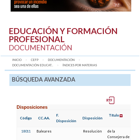
EDUCACIÓN Y FORMACIÓN
PROFESIONAL
DOCUMENTACIÓN
INICIO
CEFP
DOCUMENTACIÓN
DOCUMENTACIÓN EDUCAT...
AQUÍ:
ÍNDICES POR MATERIAS
BÚSQUEDA AVANZADA
Disposiciones
F.
Título
F.
Código
CC.AA.
Disposición
Disposición
Pu
18011
Baleares
Resolución
de la
3
Consejera de