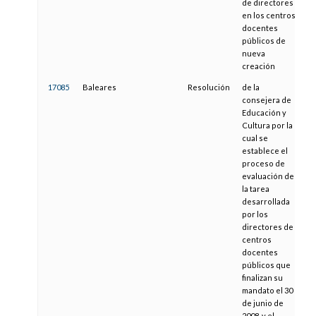
de directores
en los centros
docentes
públicos de
nueva
creación
17085
Baleares
Resolución
de la
2
consejera de
Educación y
Cultura por la
cual se
establece el
proceso de
evaluación de
la tarea
desarrollada
por los
directores de
centros
docentes
públicos que
finalizan su
mandato el 30
de junio de
2008, y el