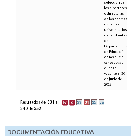
selección de
los directores
o directoras
de los centros
docentes no
universitarios
dependientes
del
Departamento
de Educación,
en los que el
cargo vaya a
quedar
vacante el 30
de junio de
2018
Resultados del
331
al
34
33
35
36
340
de
352
DOCUMENTACIÓN EDUCATIVA