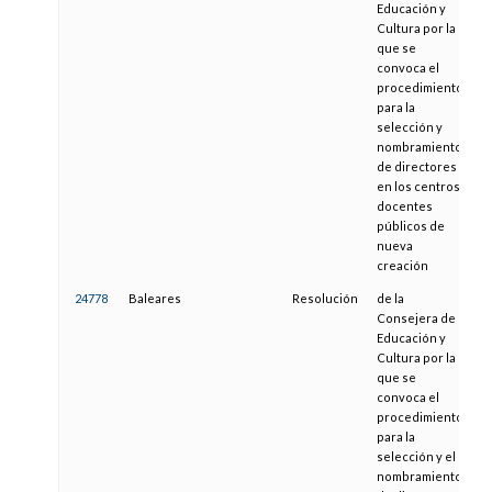
Educación y
Cultura por la
que se
convoca el
procedimiento
para la
selección y
nombramiento
de directores
en los centros
docentes
públicos de
nueva
creación
24778
Baleares
Resolución
de la
1
Consejera de
Educación y
Cultura por la
que se
convoca el
procedimiento
para la
selección y el
nombramiento