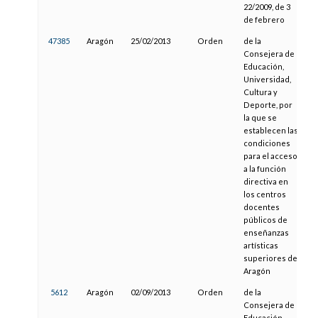
22/2009, de 3
de febrero
47385
Aragón
25/02/2013
Orden
de la
0
Consejera de
Educación,
Universidad,
Cultura y
Deporte, por
la que se
establecen las
condiciones
para el acceso
a la función
directiva en
los centros
docentes
públicos de
enseñanzas
artísticas
superiores de
Aragón
5612
Aragón
02/09/2013
Orden
de la
1
Consejera de
Educación,