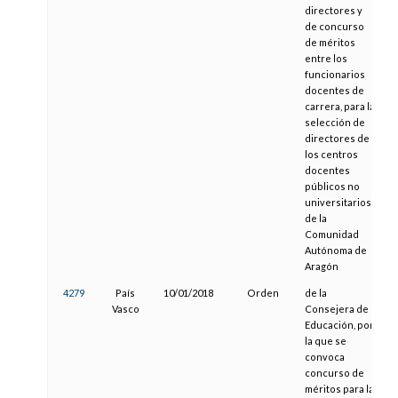
directores y
de concurso
de méritos
entre los
funcionarios
docentes de
carrera, para la
selección de
directores de
los centros
docentes
públicos no
universitarios
de la
Comunidad
Autónoma de
Aragón
4279
País
10/01/2018
Orden
de la
1
Vasco
Consejera de
Educación, por
la que se
convoca
concurso de
méritos para la