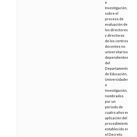
e
Investigación,
sobre el
proceso de
evaluación de
los directores
y directoras
de los centros
docentes no
universitarios
dependientes
del
Departamento
de Educación,
Universidades
e
Investigación,
nombrados
por un
periodo de
cuatro años en
aplicación del
procedimiento
establecido en
el Decreto