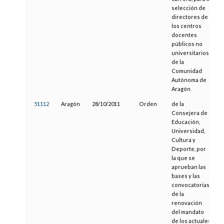
selección de
directores de
los centros
docentes
públicos no
universitarios
de la
Comunidad
Autónoma de
Aragón
51112
Aragón
28/10/2011
Orden
de la
1
Consejera de
Educación,
Universidad,
Cultura y
Deporte, por
la que se
aprueban las
bases y las
convocatorias
de la
renovación
del mandato
de los actuales