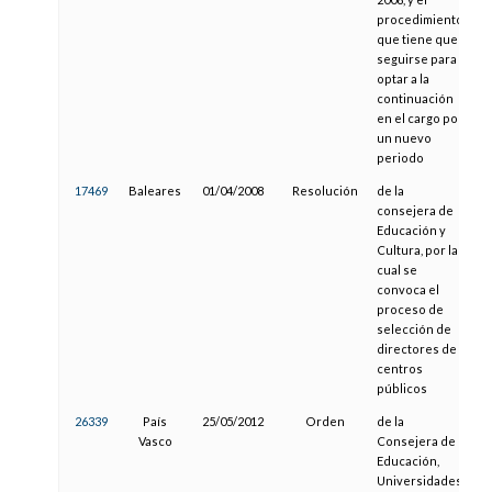
procedimiento
que tiene que
seguirse para
optar a la
continuación
en el cargo por
un nuevo
periodo
17469
Baleares
01/04/2008
Resolución
de la
0
consejera de
Educación y
Cultura, por la
cual se
convoca el
proceso de
selección de
directores de
centros
públicos
26339
País
25/05/2012
Orden
de la
1
Vasco
Consejera de
Educación,
Universidades