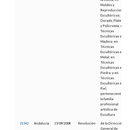
Moldes y
Reproducciones
Escultóricos; en
Dorado, Plateado
y Policromía; en
Técnicas
Escultóricas en
Madera; en
Técnicas
Escultóricas en
Metal; en
Técnicas
Escultóricas en
Piedra; y en
Técnicas
Escultóricas en
Piel,
pertenecientes a
la familia
profesional
artística de
Escultura
21542
Andalucía
15/09/2008
Resolución
de la Dirección
General de