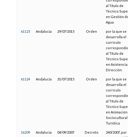
correspondiente
al Título de
Técnico Superior
en Gestión del
Agua
61123
Andalucía
29/07/2015
Orden
por la que se
desarrolla el
currículo
correspondiente
al Título de
Técnico Superior
en Asistencia a la
Dirección
61124
Andalucía
31/07/2015
Orden
por la que se
desarrolla el
currículo
correspondiente
al Título de
Técnico Superior
en Animación
Sociocultural y
Turística
16209
Andalucía
04/09/2007
Decreto
240/2007, por el