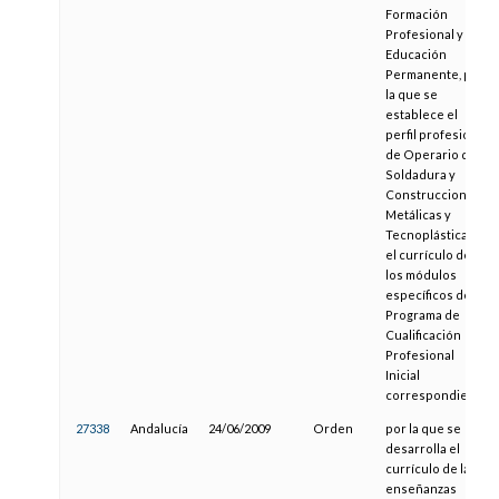
Formación
Profesional y
Educación
Permanente, por
la que se
establece el
perfil profesional
de Operario de
Soldadura y
Construcciones
Metálicas y
Tecnoplásticas y
el currículo de
los módulos
específicos del
Programa de
Cualificación
Profesional
Inicial
correspondiente
27338
Andalucía
24/06/2009
Orden
por la que se
desarrolla el
currículo de las
enseñanzas