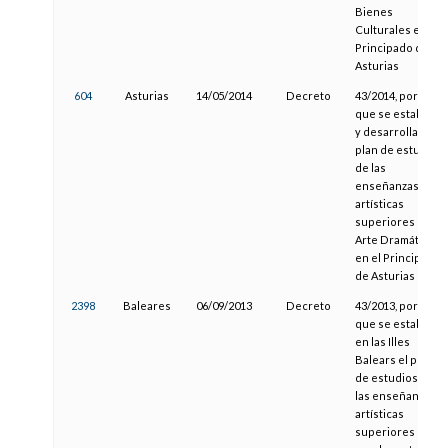
Bienes
Culturales en el
Principado de
Asturias
604
Asturias
14/05/2014
Decreto
43/2014, por el
que se establece
y desarrolla el
plan de estudios
de las
enseñanzas
artísticas
superiores de
Arte Dramático
en el Principado
de Asturias
2398
Baleares
06/09/2013
Decreto
43/2013, por el
que se establece
en las Illes
Balears el plan
de estudios de
las enseñanzas
artísticas
superiores