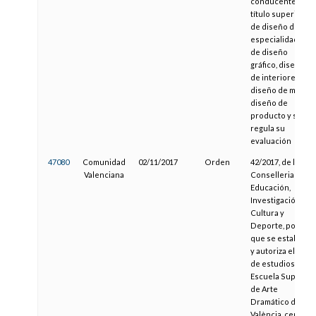
conducentes al
título superior
de diseño de las
especialidades
de diseño
gráfico, diseño
de interiores,
diseño de moda y
diseño de
producto y se
regula su
evaluación
47080
Comunidad
02/11/2017
Orden
42/2017, de la
Valenciana
Conselleria de
Educación,
Investigación,
Cultura y
Deporte, por la
que se establece
y autoriza el plan
de estudios de la
Escuela Superior
de Arte
Dramático de
València, centro