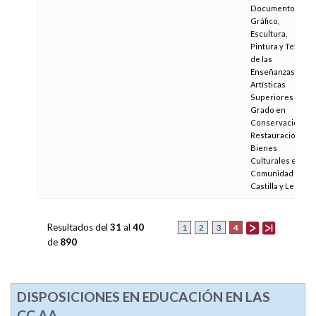
Documento
Gráfico,
Escultura,
Pintura y Textiles
de las
Enseñanzas
Artísticas
Superiores de
Grado en
Conservación y
Restauración de
Bienes
Culturales en la
Comunidad de
Castilla y León
Resultados del
31
al
40
4
1
2
3
de
890
DISPOSICIONES EN EDUCACIÓN EN LAS
CC.AA.