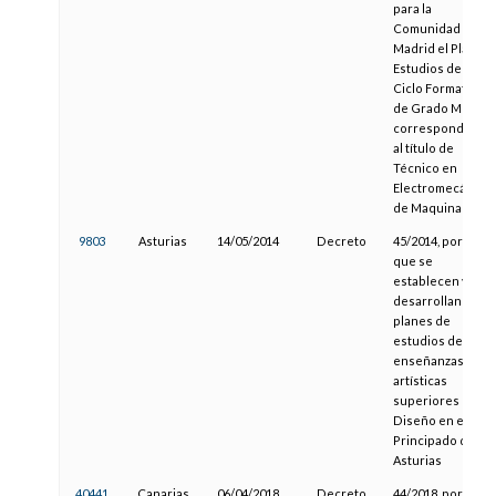
para la
Comunidad de
Madrid el Plan de
Estudios del
Ciclo Formativo
de Grado Medio
correspondiente
al título de
Técnico en
Electromecánica
de Maquinaria
9803
Asturias
14/05/2014
Decreto
45/2014, por el
que se
establecen y
desarrollan los
planes de
estudios de las
enseñanzas
artísticas
superiores de
Diseño en el
Principado de
Asturias
40441
Canarias
06/04/2018
Decreto
44/2018, por el