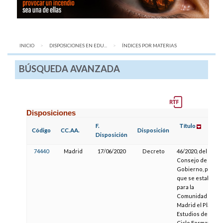
INICIO
DISPOSICIONES EN EDU...
AQUÍ:
ÍNDICES POR MATERIAS
BÚSQUEDA AVANZADA
Disposiciones
F.
Título
Código
CC.AA.
Disposición
Disposición
74440
Madrid
17/06/2020
Decreto
46/2020, del
Consejo de
Gobierno, por el
que se establece
para la
Comunidad de
Madrid el Plan de
Estudios del
Ciclo Formativo