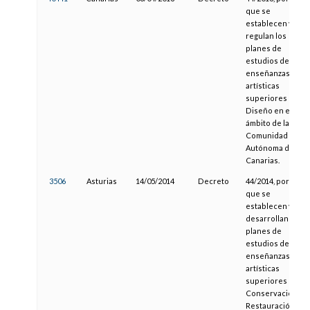
que se
establecen y
regulan los
planes de
estudios de las
enseñanzas
artísticas
superiores de
Diseño en el
ámbito de la
Comunidad
Autónoma de
Canarias.
3506
Asturias
14/05/2014
Decreto
44/2014, por el
que se
establecen y
desarrollan los
planes de
estudios de las
enseñanzas
artísticas
superiores de
Conservación y
Restauración de