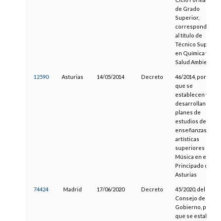
de Grado
Superior,
correspondiente
al título de
Técnico Superior
en Química y
Salud Ambiental
12590
Asturias
14/05/2014
Decreto
46/2014, por el
que se
establecen y
desarrollan los
planes de
estudios de las
enseñanzas
artísticas
superiores de
Música en el
Principado de
Asturias
74424
Madrid
17/06/2020
Decreto
45/2020, del
Consejo de
Gobierno, por el
que se establece