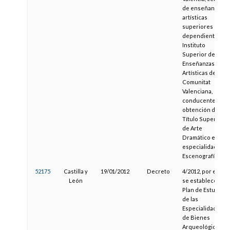
de enseñanzas
artísticas
superiores
dependiente del
Instituto
Superior de
Enseñanzas
Artísticas de la
Comunitat
Valenciana,
conducente a la
obtención del
Título Superior
de Arte
Dramático en la
especialidad de
Escenografía
52175
Castilla y
19/01/2012
Decreto
4/2012, por el que
León
se establece el
Plan de Estudios
de las
Especialidades
de Bienes
Arqueológicos,