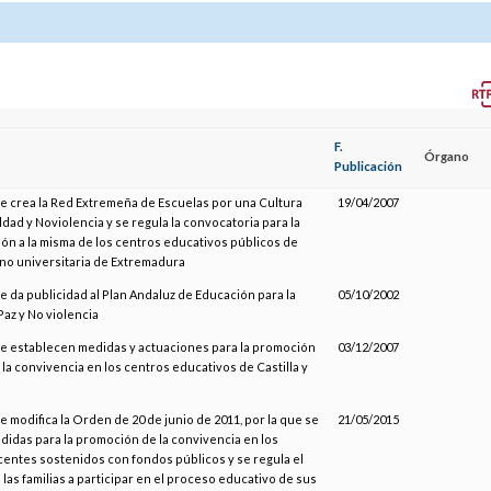
F.
Órgano
Publicación
se crea la Red Extremeña de Escuelas por una Cultura
19/04/2007
ldad y Noviolencia y se regula la convocatoria para la
ón a la misma de los centros educativos públicos de
no universitaria de Extremadura
se da publicidad al Plan Andaluz de Educación para la
05/10/2002
Paz y No violencia
se establecen medidas y actuaciones para la promoción
03/12/2007
 la convivencia en los centros educativos de Castilla y
e modifica la Orden de 20 de junio de 2011, por la que se
21/05/2015
idas para la promoción de la convivencia en los
entes sostenidos con fondos públicos y se regula el
las familias a participar en el proceso educativo de sus