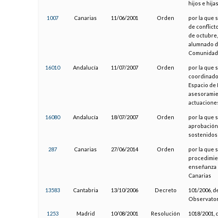
hijos e hija
1007
Canarias
11/06/2001
Orden
por la que 
de conflict
de octubre,
alumnado de
Comunidad 
16010
Andalucía
11/07/2007
Orden
por la que 
coordinador
Espacio de 
asesoramien
actuaciones
16080
Andalucía
18/07/2007
Orden
por la que 
aprobación 
sostenidos
287
Canarias
27/06/2014
Orden
por la que s
procedimie
enseñanza 
Canarias
13583
Cantabria
13/10/2006
Decreto
101/2006, d
Observatori
1253
Madrid
10/08/2001
Resolución
1018/2001, 