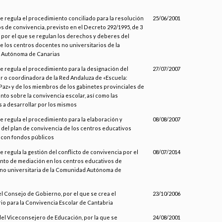
s
se regula el procedimiento conciliado para la resolución
25/06/2001
os de convivencia, previsto en el Decreto 292/1995, de 3
 por el que se regulan los derechos y deberes del
 los centros docentes no universitarios de la
Autónoma de Canarias
se regula el procedimiento para la designación del
27/07/2007
 o coordinadora de la Red Andaluza de «Escuela:
Paz» y de los miembros de los gabinetes provinciales de
to sobre la convivencia escolar, así como las
 a desarrollar por los mismos
se regula el procedimiento para la elaboración y
08/08/2007
del plan de convivencia de los centros educativos
 con fondos públicos
e regula la gestión del conflicto de convivencia por el
08/07/2014
nto de mediación en los centros educativos de
no universitaria de la Comunidad Autónoma de
el Consejo de Gobierno, por el que se crea el
23/10/2006
o para la Convivencia Escolar de Cantabria
del Viceconsejero de Educación, por la que se
24/08/2001