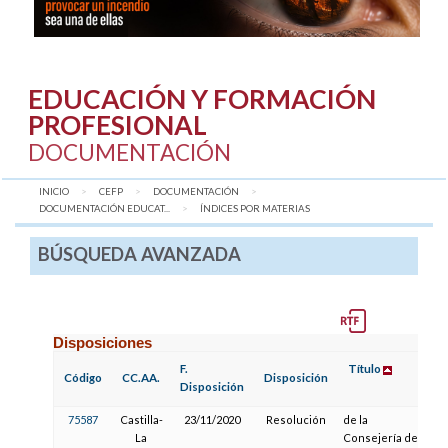
EDUCACIÓN Y FORMACIÓN
PROFESIONAL
DOCUMENTACIÓN
INICIO
CEFP
DOCUMENTACIÓN
DOCUMENTACIÓN EDUCAT...
AQUÍ:
ÍNDICES POR MATERIAS
BÚSQUEDA AVANZADA
Disposiciones
F.
Título
F
Código
CC.AA.
Disposición
Disposición
P
75587
Castilla-
23/11/2020
Resolución
de la
La
Consejería de