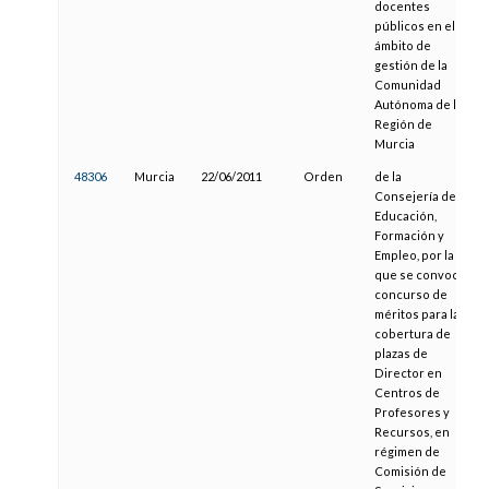
docentes
públicos en el
ámbito de
gestión de la
Comunidad
Autónoma de la
Región de
Murcia
48306
Murcia
22/06/2011
Orden
de la
Consejería de
Educación,
Formación y
Empleo, por la
que se convoca
concurso de
méritos para la
cobertura de
plazas de
Director en
Centros de
Profesores y
Recursos, en
régimen de
Comisión de