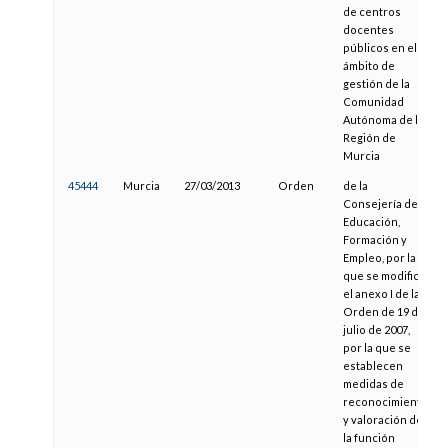
de centros
docentes
públicos en el
ámbito de
gestión de la
Comunidad
Autónoma de la
Región de
Murcia
45444
Murcia
27/03/2013
Orden
de la
Consejería de
Educación,
Formación y
Empleo, por la
que se modifica
el anexo I de la
Orden de 19 de
julio de 2007,
por la que se
establecen
medidas de
reconocimiento
y valoración de
la función