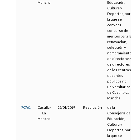
Mancha
Educación,
Cultura y
Deportes, por
la que se
convoca
concurso de
méritos para la
renovación,
selección y
nombramiento
de directoras y
de directores
de los centros
docentes
públicos no
universitarios
de Castilla-La
Mancha
70761
Castilla-
22/01/2019
Resolución
de la
La
Consejería de
Mancha
Educación,
Cultura y
Deportes, por
la que se