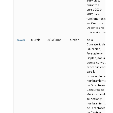
Servicios,
durante el
curso 2011-
2012, para
funcionarios de
los Cuerpos
Docentes no
Universitarios
52675
Murcia
09/02/2012
Orden
de la
Consejería de
Educación,
Formación y
Empleo, por la
que se convoca
procedimiento
para la
renovación del
nombramiento
de Directores, y
Concurso de
Méritos para la
selección y
nombramiento
de Directores
de Centros