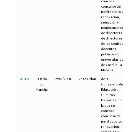
convoca
concurso de
méritos para la
renovación,
selección y
nombramiento
de directoras y
de directores
de los centros
docentes
públicos no
universitarios
de Castilla-La
Mancha
31083
Castilla-
29/01/2018
Resolución
de la
La
Consejería de
Mancha
Educación,
Cultura y
Deportes, por
la que se
convoca
concurso de
méritos para la
renovación,
selección y