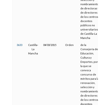
nombramiento
de directoras y
de directores
de los centros
docentes
públicos no
universitarios
de Castilla-La
Mancha
3633
Castilla-
04/03/2015
Orden
de la
La
Consejería de
Mancha
Educación,
Cultura y
Deportes, por
la que se
convoca
concurso de
méritos para la
renovación,
selección y
nombramiento
de directores
de los centros
docentes