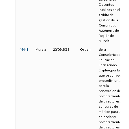
Docentes
Públicos en el
ámbito de
gestión de la
Comunidad
Autónoma de la
Región de
Murcia
44441
Murcia
20/02/2013
Orden
de la
Consejería de
Educación,
Formación y
Empleo, por la
que se convoca
procedimiento
para la
renovación del
nombramiento
de directores, y
concurso de
méritos para la
selección y
nombramiento
de directores