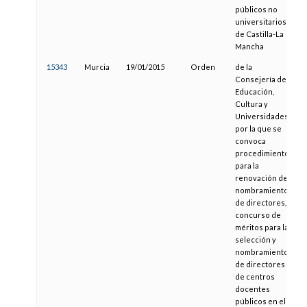
públicos no
universitarios
de Castilla-La
Mancha
15343
Murcia
19/01/2015
Orden
de la
Consejería de
Educación,
Cultura y
Universidades,
por la que se
convoca
procedimiento
para la
renovación del
nombramiento
de directores, y
concurso de
méritos para la
selección y
nombramiento
de directores
de centros
docentes
públicos en el