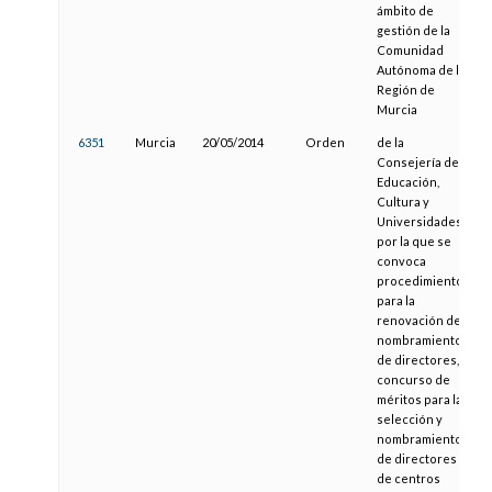
ámbito de
gestión de la
Comunidad
Autónoma de la
Región de
Murcia
6351
Murcia
20/05/2014
Orden
de la
Consejería de
Educación,
Cultura y
Universidades,
por la que se
convoca
procedimiento
para la
renovación del
nombramiento
de directores, y
concurso de
méritos para la
selección y
nombramiento
de directores
de centros