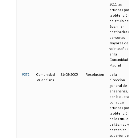
2011 las
pruebas para
la obtención
del título de
Bachiller
destinadas a
personas
mayores de
veinte años
en la
Comunidad de
Madrid
9372
Comunidad
31/03/2005
Resolución
de la
Valenciana
dirección
general de
enseñanza,
por la que se
convocan
pruebas para
la obtención
de los títulos
de técnico y
de técnico
superior de