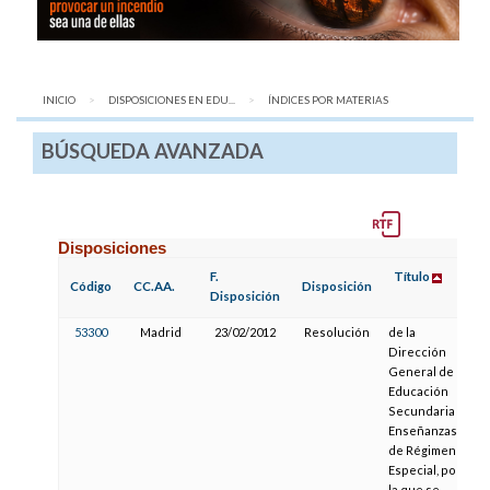
INICIO
DISPOSICIONES EN EDU...
AQUÍ:
ÍNDICES POR MATERIAS
BÚSQUEDA AVANZADA
Disposiciones
F.
Título
Código
CC.AA.
Disposición
Disposición
53300
Madrid
23/02/2012
Resolución
de la
Dirección
General de
Educación
Secundaria y
Enseñanzas
de Régimen
Especial, por
la que se