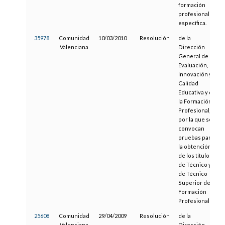
formación
profesional
específica.
35978
Comunidad
10/03/2010
Resolución
de la
Valenciana
Dirección
General de
Evaluación,
Innovación y
Calidad
Educativa y de
la Formación
Profesional,
por la que se
convocan
pruebas para
la obtención
de los títulos
de Técnico y
de Técnico
Superior de
Formación
Profesional
25608
Comunidad
29/04/2009
Resolución
de la
Valenciana
Dirección