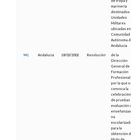
de tropa y
marinería
destinados en
Unidades
Militares
ubicadas en la
Comunidad
Autónoma de
Andalucía
941
Andalucía
18/02/2002
Resolución
de la
Dirección
General de
Formación
Profesional,
por la que se
convoca la
celebración
de pruebas de
evaluación de
enseñanzas
no
escolarizadas
para la
obtención del
título de