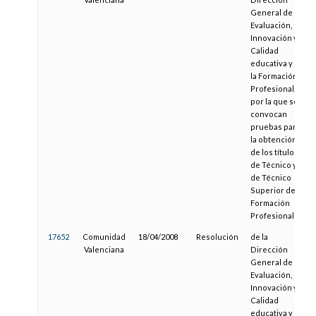
General de
Evaluación,
Innovación y
Calidad
educativa y de
la Formación
Profesional,
por la que se
convocan
pruebas para
la obtención
de los títulos
de Técnico y
de Técnico
Superior de
Formación
Profesional
17652
Comunidad
18/04/2008
Resolución
de la
Valenciana
Dirección
General de
Evaluación,
Innovación y
Calidad
educativa y de