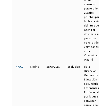
convocan
para el año
2012 las
pruebas para
la obtención
del título de
Bachiller
destinadas a
personas
mayores de
veinte años
en la
Comunidad de
Madrid
47012
Madrid
28/04/2011
Resolución
de la
Dirección
General de
Educación
Secundaria y
Enseñanzas
Profesionales,
por la que se
convocan
para el año