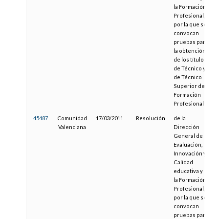
la Formación
Profesional,
por la que se
convocan
pruebas para
la obtención
de los títulos
de Técnico y
de Técnico
Superior de
Formación
Profesional
45487
Comunidad
17/03/2011
Resolución
de la
Valenciana
Dirección
General de
Evaluación,
Innovación y
Calidad
educativa y de
la Formación
Profesional,
por la que se
convocan
pruebas para