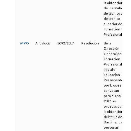
la obtención
de los títulos
de técnico y
de técnico
superior de
Formación
Profesional
64995
Andalucía
30/01/2017
Resolución
de la
Dirección
General de
Formación
Profesional
Inicial y
Educación
Permanente,
por la que se
convocan
para el año
2017 las
pruebas para
la obtención
del título de
Bachiller para
personas