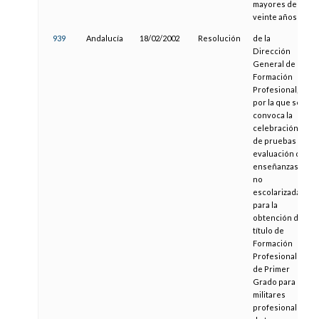
mayores de
veinte años
939
Andalucía
18/02/2002
Resolución
de la
Dirección
General de
Formación
Profesional,
por la que se
convoca la
celebración
de pruebas de
evaluación de
enseñanzas
no
escolarizadas
para la
obtención del
título de
Formación
Profesional
de Primer
Grado para
militares
profesionales