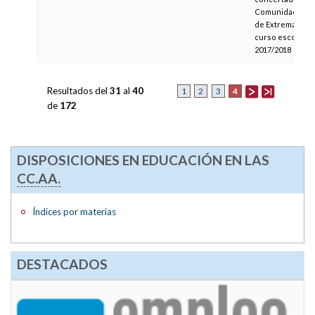
Comunidad Aut
de Extremadura 
curso escolar
2017/2018
Resultados del
31
al
40
4
1
2
3
de
172
DISPOSICIONES EN EDUCACIÓN EN LAS
CC.AA.
Índices por materias
DESTACADOS