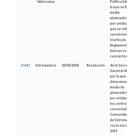
Valenciana
Política Educativ
la que se fija la 
media
alumnado/prof
por unidad esco
que se refiere p
conciertos gene
el artículo 16 del
Reglamento de 
básicas sobre
conciertos educ
67643
Extremadura
20/02/2018
Resolución
de la Secretaría
General de Educ
por la que se
determina la rel
media de
alumnado/profe
por unidad esco
los centros pri
concertados de 
Comunidad Aut
de Extremadura 
curso escolar 2
2019