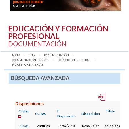
EDUCACIÓN Y FORMACIÓN
PROFESIONAL
DOCUMENTACIÓN
INICIO
CEFP
DOCUMENTACIÓN
DOCUMENTACIÓN EDUCAT...
DISPOSICIONES EN EDU...
AQUÍ:
ÍNDICES POR MATERIAS
BÚSQUEDA AVANZADA
Disposiciones
Código
F.
Título
CC.AA.
Disposición
Disposición
69506
Asturias
31/07/2018
Resolución
de la Consejería