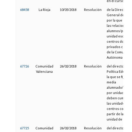
en el curso 2018
68458
La Rioja
10/05/2018
Resolución
de la Dirección
General de Educ
por la que se a
las relaciones 
alumnos/profes
unidad escolar 
centros docent
privados conce
de la Comunida
Autónoma de La 
67726
Comunidad
26/02/2018
Resolución
del director gen
Valenciana
Política Educativ
la que se fija la 
media
alumnado/prof
por unidad esco
deben cumplir t
las unidades de 
centros concert
partir de la seg
unidad de Bachi
67725
Comunidad
26/02/2018
Resolución
del director gen