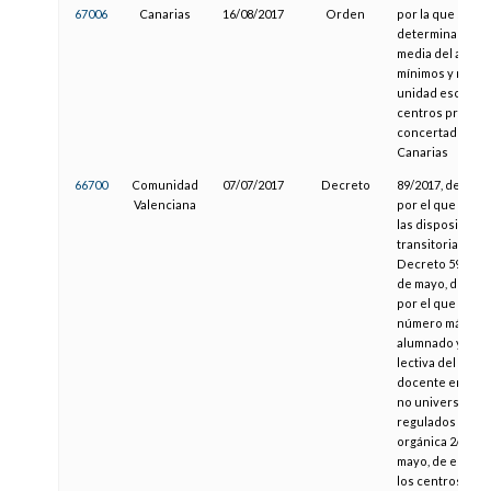
67006
Canarias
16/08/2017
Orden
por la que se
determina la rel
media del alumn
mínimos y máxi
unidad escolar, 
centros privado
concertados de
Canarias
66700
Comunidad
07/07/2017
Decreto
89/2017, del Cons
Valenciana
por el que se mo
las disposicion
transitorias del
Decreto 59/2016
de mayo, del Con
por el que se fija
número máximo
alumnado y la j
lectiva del pers
docente en los 
no universitario
regulados por la
orgánica 2/2006,
mayo, de educac
los centros doc