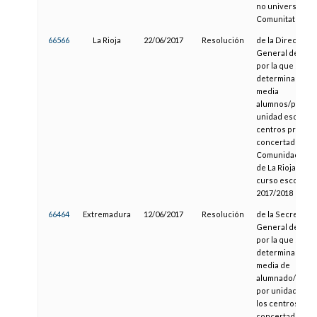
no universitario
Comunitat Valen
66566
La Rioja
22/06/2017
Resolución
de la Dirección
General de Educ
por la que se
determina la rel
media
alumnos/profes
unidad escolar e
centros privado
concertados de 
Comunidad Aut
de La Rioja para 
curso escolar
2017/2018
66464
Extremadura
12/06/2017
Resolución
de la Secretaría
General de Educ
por la que se
determina la rel
media de
alumnado/profe
por unidad esco
los centros pri
concertados de 