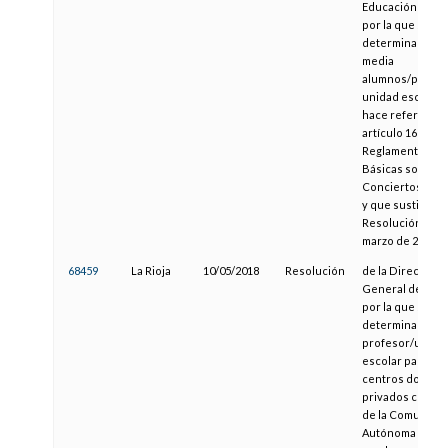
Educación y Cult
por la que se
determina la rel
media
alumnos/profes
unidad escolar a
hace referencia 
artículo 16 del
Reglamento de 
Básicas sobre
Conciertos Educ
y que sustituye a
Resolución de 8
marzo de 2017
68459
La Rioja
10/05/2018
Resolución
de la Dirección
General de Educ
por la que se
determina la rat
profesor/unida
escolar para los
centros docent
privados conce
de la Comunida
Autónoma de La 