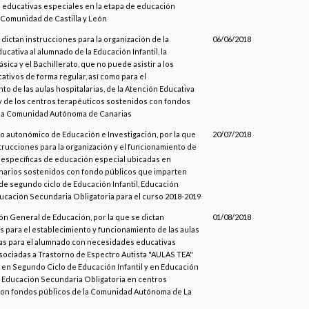
educativas especiales en la etapa de educación
la Comunidad de Castilla y León
 dictan instrucciones para la organización de la
06/06/2018
cativa al alumnado de la Educación Infantil, la
ica y el Bachillerato, que no puede asistir a los
ativos de forma regular, así como para el
o de las aulas hospitalarias, de la Atención Educativa
 y de los centros terapéuticos sostenidos con fondos
 la Comunidad Autónoma de Canarias
io autonómico de Educación e Investigación, por la que
20/07/2018
strucciones para la organización y el funcionamiento de
 específicas de educación especial ubicadas en
narios sostenidos con fondo públicos que imparten
e segundo ciclo de Educación Infantil, Educación
ducación Secundaria Obligatoria para el curso 2018-2019
ión General de Educación, por la que se dictan
01/08/2018
s para el establecimiento y funcionamiento de las aulas
as para el alumnado con necesidades educativas
sociadas a Trastorno de Espectro Autista "AULAS TEA"
 en Segundo Ciclo de Educación Infantil y en Educación
n Educación Secundaria Obligatoria en centros
on fondos públicos de la Comunidad Autónoma de La