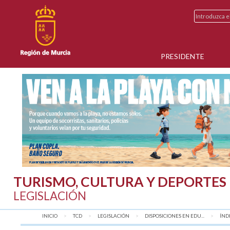
PRESIDENTE
TURISMO, CULTURA Y DEPORTES
LEGISLACIÓN
INICIO
TCD
LEGISLACIÓN
DISPOSICIONES EN EDU...
AQU
ÍND