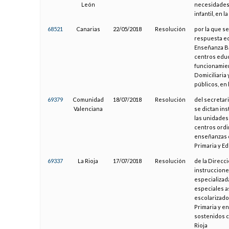
León
necesidades 
infantil, en 
68521
Canarias
22/05/2018
Resolución
por la que se
respuesta edu
Enseñanza Bás
centros educ
funcionamient
Domiciliaria
públicos, en
69379
Comunidad
18/07/2018
Resolución
del secretar
Valenciana
se dictan in
las unidades
centros ordi
enseñanzas d
Primaria y E
69337
La Rioja
17/07/2018
Resolución
de la Direcc
instruccione
especializad
especiales a
escolarizado
Primaria y e
sostenidos c
Rioja