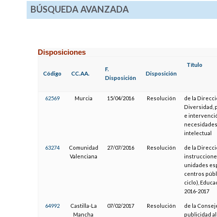
BÚSQUEDA AVANZADA
Disposiciones
Título
F.
Código
CC.AA.
Disposición
Disposición
62569
Murcia
15/04/2016
Resolución
de la Direcc
Diversidad, 
e intervenci
necesidades 
intelectual
63274
Comunidad
27/07/2016
Resolución
de la Direcci
Valenciana
instrucciones
unidades esp
centros públ
ciclo), Educ
2016-2017
64992
Castilla-La
07/02/2017
Resolución
de la Consej
Mancha
publicidad a