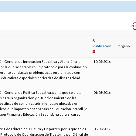
F.
Publicación
Órgano
ión General de Innovación Educativa y Atención a la
10/05/2016
por la que se establece un protocolo para la evaluación
ón ante conductas problemáticas en alumnado con
educativas especiales derivadas de discapacidad
ón General de Política Educativa, por la que se dictan
01/08/2016
 para la organización y el funcionamiento de las
ecíficas de comunicación y lenguaje ubicadas en
icos que imparten enseñanzas de Educación Infantil (2.º
ación Primaria y Educación Secundaria para el curso
ería de Educación, Cultura y Deportes, por la que se da
08/02/2017
l Protocolo de Coordinación de Trastorno por Déficit de