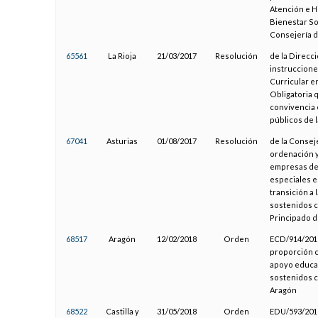
Atención e H
Bienestar Soc
Consejería 
65561
La Rioja
21/03/2017
Resolución
de la Direcc
instruccione
Curricular e
Obligatoria 
convivencia 
públicos de 
67041
Asturias
01/08/2017
Resolución
de la Conseje
ordenación y
empresas de
especiales e
transición a 
sostenidos c
Principado d
68517
Aragón
12/02/2018
Orden
ECD/914/2018
proporción c
apoyo educat
sostenidos 
Aragón
68522
Castilla y
31/05/2018
Orden
EDU/593/2018