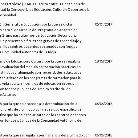
iperactividad (TDAH) suscrito entre la Consejería de
ial, la Consejería de Educación, Cultura y Deportes y la
de Sanidad
ión General de Educación, por la que se dictan
05/04/2017
s para el desarrollo del Programa de Adaptación
n Grupo para alumnos de Educación Secundaria
que presenten dificultades graves de aprendizaje y
en los centros docentes sostenidos con fondos
la Comunidad Autónoma de La Rioja
ría de Educación y Cultura, por la que se regula la
18/08/2017
 evaluación del módulo de formación prácticas en
stinadas al alumnado con necesidades educativas
scolarizado en los programas de formación para la
la vida adulta en centros de educación especial
on fondos públicos del ámbito territorial del
e Asturias
, por la que se procede a la determinación de la
06/06/2018
oncreta de alumnado con necesidad específica de
ivo que ha de escolarizarse en los centros docentes
con fondos públicos de la Comunidad Autónoma de
, por la que se regula la permanencia del alumnado con
06/06/2018