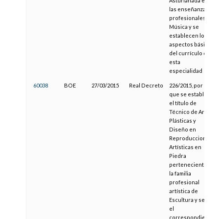
Asturianada en
las enseñanzas
profesionales de
Música y se
establecen los
aspectos básicos
del currículo de
esta
especialidad
60038
BOE
27/03/2015
Real Decreto
226/2015, por el
que se establece
el título de
Técnico de Artes
Plásticas y
Diseño en
Reproducciones
Artísticas en
Piedra
perteneciente a
la familia
profesional
artística de
Escultura y se fija
el
correspondiente