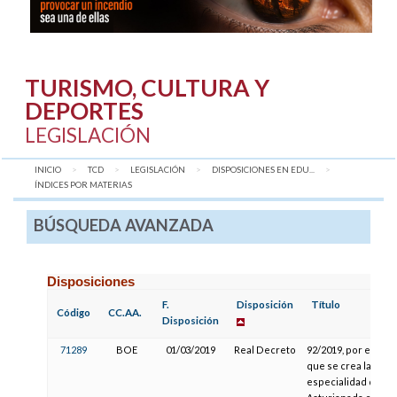
TURISMO, CULTURA Y
DEPORTES
LEGISLACIÓN
INICIO
TCD
LEGISLACIÓN
DISPOSICIONES EN EDU...
AQUÍ:
ÍNDICES POR MATERIAS
BÚSQUEDA AVANZADA
Disposiciones
F.
Disposición
Título
Código
CC.AA.
Disposición
71289
BOE
01/03/2019
Real Decreto
92/2019, por el
que se crea la
especialidad de