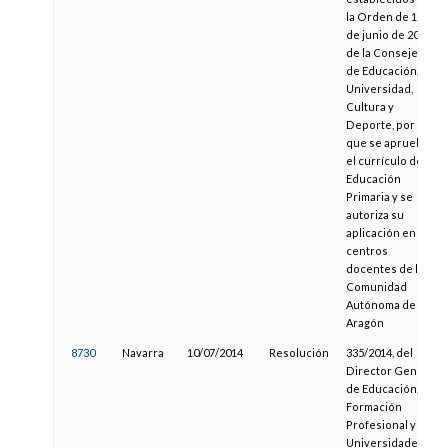
la Orden de 16
de junio de 2014,
de la Consejera
de Educación,
Universidad,
Cultura y
Deporte, por la
que se aprueba
el currículo de la
Educación
Primaria y se
autoriza su
aplicación en los
centros
docentes de la
Comunidad
Autónoma de
Aragón
8730
Navarra
10/07/2014
Resolución
335/2014, del
Director General
de Educación,
Formación
Profesional y
Universidades,