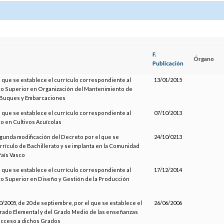
F.
Órgano
Publicación
l que se establece el currículo correspondiente al
13/01/2015
ico Superior en Organización del Mantenimiento de
 Buques y Embarcaciones
l que se establece el currículo correspondiente al
07/10/2013
co en Cultivos Acuícolas
egunda modificación del Decreto por el que se
24/10/0213
rrículo de Bachillerato y se implanta en la Comunidad
aís Vasco
l que se establece el currículo correspondiente al
17/12/2014
ico Superior en Diseño y Gestión de la Producción
/2005, de 20 de septiembre, por el que se establece el
26/06/2006
Grado Elemental y del Grado Medio de las enseñanzas
 acceso a dichos Grados