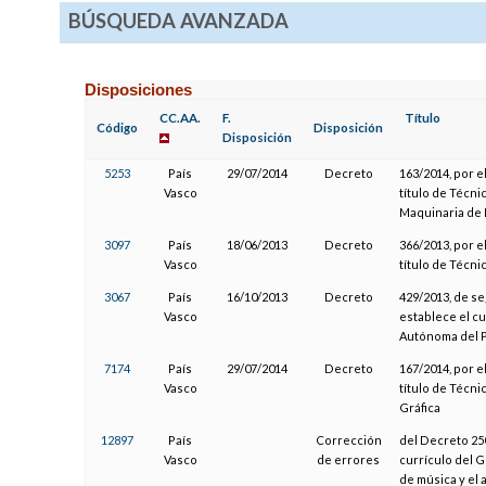
BÚSQUEDA AVANZADA
Disposiciones
CC.AA.
F.
Título
Código
Disposición
Disposición
5253
País
29/07/2014
Decreto
163/2014, por e
Vasco
título de Técn
Maquinaria de
3097
País
18/06/2013
Decreto
366/2013, por e
Vasco
título de Técni
3067
País
16/10/2013
Decreto
429/2013, de s
Vasco
establece el cu
Autónoma del P
7174
País
29/07/2014
Decreto
167/2014, por e
Vasco
título de Técn
Gráfica
12897
País
Corrección
del Decreto 250
Vasco
de errores
currículo del 
de música y el