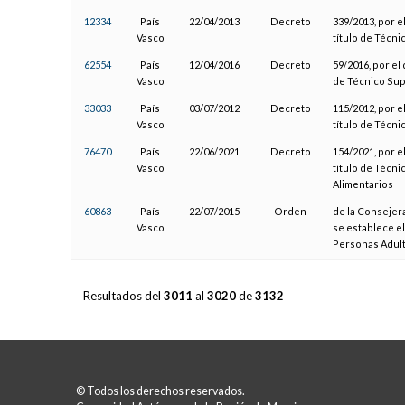
12334
País
22/04/2013
Decreto
339/2013, por e
Vasco
título de Técni
62554
País
12/04/2016
Decreto
59/2016, por el
Vasco
de Técnico Sup
33033
País
03/07/2012
Decreto
115/2012, por e
Vasco
título de Técni
76470
País
22/06/2021
Decreto
154/2021, por e
Vasco
título de Técn
Alimentarios
60863
País
22/07/2015
Orden
de la Consejera
Vasco
se establece el
Personas Adul
Resultados del
3011
al
3020
de
3132
© Todos los derechos reservados.