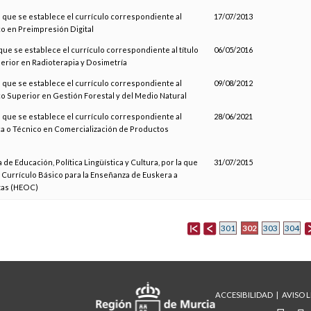
l que se establece el currículo correspondiente al
17/07/2013
co en Preimpresión Digital
 que se establece el currículo correspondiente al título
06/05/2016
erior en Radioterapia y Dosimetría
l que se establece el currículo correspondiente al
09/08/2012
co Superior en Gestión Forestal y del Medio Natural
l que se establece el currículo correspondiente al
28/06/2021
ica o Técnico en Comercialización de Productos
 de Educación, Política Lingüística y Cultura, por la que
31/07/2015
 Currículo Básico para la Enseñanza de Euskera a
tas (HEOC)
302
301
303
304
ACCESIBILIDAD
AVISO 