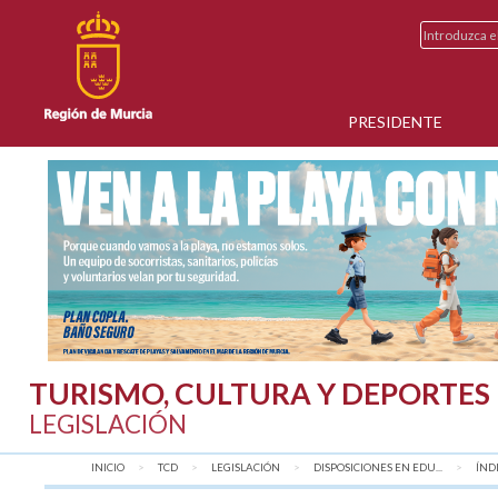
PRESIDENTE
TURISMO, CULTURA Y DEPORTES
LEGISLACIÓN
INICIO
TCD
LEGISLACIÓN
DISPOSICIONES EN EDU...
AQU
ÍND