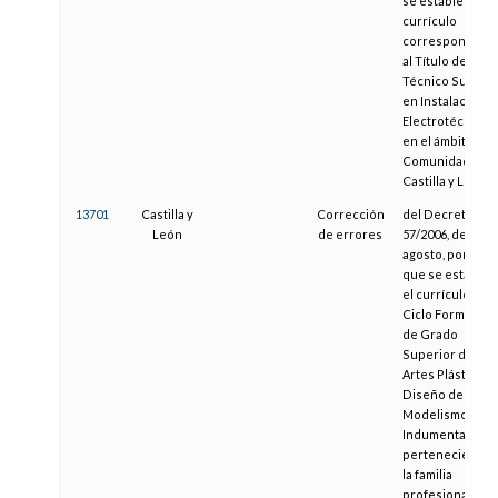
se establece el
currículo
correspondient
al Título de
Técnico Superio
en Instalacione
Electrotécnicas
en el ámbito de l
Comunidad de
Castilla y León
13701
Castilla y
Corrección
del Decreto
León
de errores
57/2006, de 31 d
agosto, por el
que se establec
el currículo del
Ciclo Formativo
de Grado
Superior de
Artes Plásticas y
Diseño de
Modelismo de
Indumentaria,
perteneciente a
la familia
profesional de