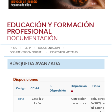
EDUCACIÓN Y FORMACIÓN
PROFESIONAL
DOCUMENTACIÓN
INICIO
CEFP
DOCUMENTACIÓN
DOCUMENTACIÓN EDUCAT...
AQUÍ:
ÍNDICES POR MATERIAS
BÚSQUEDA AVANZADA
Disposiciones
F.
Disposición
Título
Código
CC.AA.
Disposición
5842
Castilla y
Corrección
del Decreto
León
de errores
86/2003, de 31 d
julio, por el que