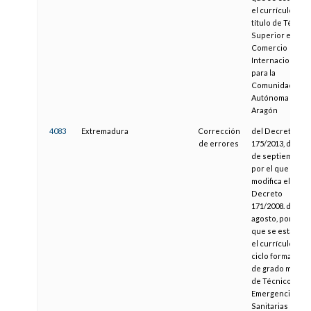
el currículo del
título de Técnic
Superior en
Comercio
Internacional
para la
Comunidad
Autónoma de
Aragón
4083
Extremadura
Corrección
del Decreto
de errores
175/2013, de 10
de septiembre,
por el que se
modifica el
Decreto
171/2008. de 1 d
agosto, por el
que se establec
el currículo del
ciclo formativo
de grado medio
de Técnico en
Emergencias
Sanitarias en la