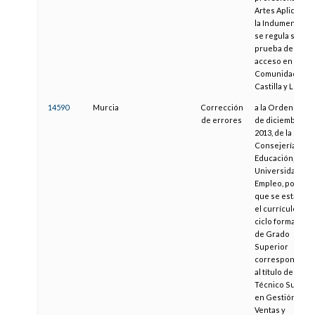
Artes Aplicadas 
la Indumentaria,
se regula su
prueba de
acceso en la
Comunidad de
Castilla y León.
14590
Murcia
Corrección
a la Orden de 20
de errores
de diciembre de
2013, de la
Consejería de
Educación,
Universidades y
Empleo, por la
que se establec
el currículo del
ciclo formativo
de Grado
Superior
correspondient
al título de
Técnico Superio
en Gestión de
Ventas y