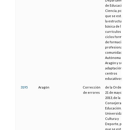
Departamento
de Educación y
Ciencia, por la
que se establec
la estructura
básica de los
currículos de lo
ciclos formativo
de formación
profesional en l
comunidad
Autónoma de
Aragón y su
adaptación a los
centros
educativos
3195
Aragón
Corrección
de la Orden de
de errores
21 de mayo de
2013, de la
Consejera de
Educación,
Universidad,
Cultura y
Deporte, por la
que se establec