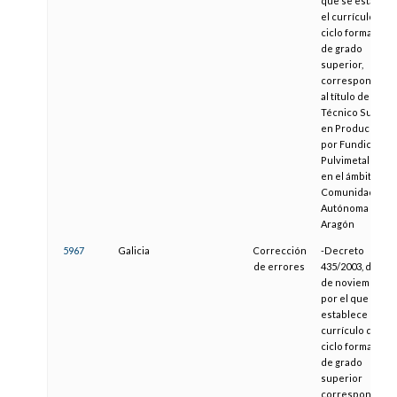
que se establec
el currículo del
ciclo formativo
de grado
superior,
correspondient
al título de
Técnico Superio
en Producción
por Fundición y
Pulvimetalurgia
en el ámbito de l
Comunidad
Autónoma de
Aragón
5967
Galicia
Corrección
-Decreto
de errores
435/2003, de 27
de noviembre,
por el que se
establece el
currículo del
ciclo formativo
de grado
superior
correspondient