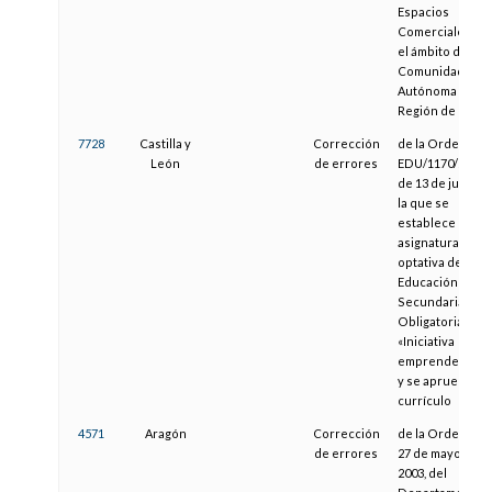
Espacios
Comerciales en
el ámbito de la
Comunidad
Autónoma de la
Región de Murci
7728
Castilla y
Corrección
de la Orden
León
de errores
EDU/1170/2004,
de 13 de julio, p
la que se
establece la
asignatura
optativa de
Educación
Secundaria
Obligatoria
«Iniciativa
emprendedora»
y se aprueba su
currículo
4571
Aragón
Corrección
de la Orden de
de errores
27 de mayo de
2003, del