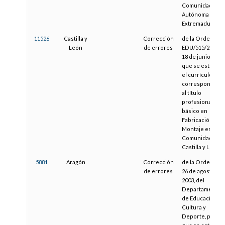
Comunidad
Autónoma de
Extremadura
11526
Castilla y
Corrección
de la Orden
León
de errores
EDU/515/2014, d
18 de junio, por l
que se establec
el currículo
correspondient
al título
profesional
básico en
Fabricación y
Montaje en la
Comunidad de
Castilla y León
5881
Aragón
Corrección
de la Orden de
de errores
26 de agosto de
2003, del
Departamento
de Educación,
Cultura y
Deporte, por la