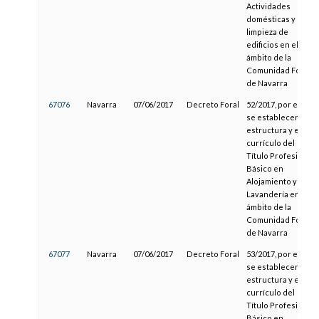
Actividades
domésticas y
limpieza de
edificios en el
ámbito de la
Comunidad Foral
de Navarra
67076
Navarra
07/06/2017
Decreto Foral
52/2017, por el que
se establecen la
estructura y el
currículo del
Título Profesional
Básico en
Alojamiento y
Lavandería en el
ámbito de la
Comunidad Foral
de Navarra
67077
Navarra
07/06/2017
Decreto Foral
53/2017, por el que
se establecen la
estructura y el
currículo del
Título Profesional
Básico en