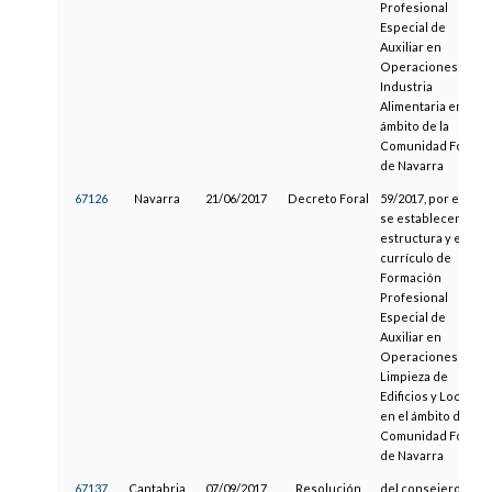
Profesional
Especial de
Auxiliar en
Operaciones de
Industria
Alimentaria en el
ámbito de la
Comunidad Foral
de Navarra
67126
Navarra
21/06/2017
Decreto Foral
59/2017, por el que
se establecen la
estructura y el
currículo de
Formación
Profesional
Especial de
Auxiliar en
Operaciones de
Limpieza de
Edificios y Locales
en el ámbito de la
Comunidad Foral
de Navarra
67137
Cantabria
07/09/2017
Resolución
del consejero de