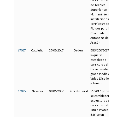
currículo del título
de Técnico
Superior en
Mantenimiento de
Instalaciones
Térmicas y de
Fluidos para la
Comunidad
Autónoma de
Aragón
67067
Cataluña
25/08/2017
Orden
ENS/200/2017, por
la que se
establece el
currículo del ciclo
formativo de
grado medio de
Vídeo Disc-jockey
y Sonido
67075
Navarra
07/06/2017
Decreto Foral
51/2017, por el que
se establecen la
estructura y el
currículo del
Título Profesional
Básico en