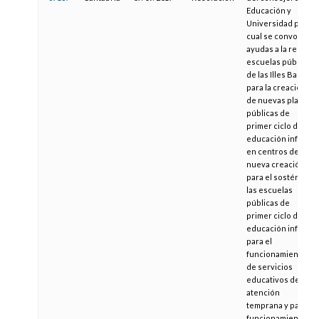
Educación y
Universidad por la
cual se convocan
ayudas a la red de
escuelas públicas
de las Illes Balears
para la creación
de nuevas plazas
públicas de
primer ciclo de
educación infantil
en centros de
nueva creación,
para el sostén de
las escuelas
públicas de
primer ciclo de
educación infantil,
para el
funcionamiento
de servicios
educativos de
atención
temprana y para el
funcionamiento