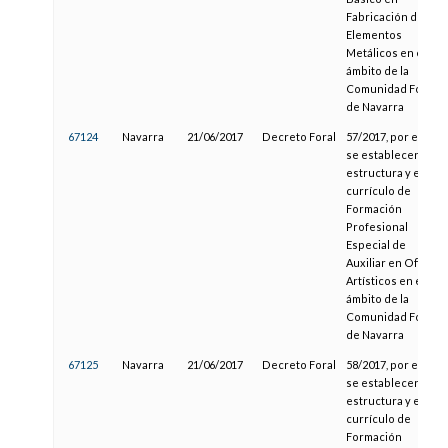
Fabricación de
Elementos
Metálicos en el
ámbito de la
Comunidad Foral
de Navarra
67124
Navarra
21/06/2017
Decreto Foral
57/2017, por el que
se establecen la
estructura y el
currículo de
Formación
Profesional
Especial de
Auxiliar en Oficios
Artísticos en el
ámbito de la
Comunidad Foral
de Navarra
67125
Navarra
21/06/2017
Decreto Foral
58/2017, por el que
se establecen la
estructura y el
currículo de
Formación