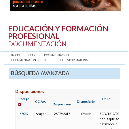
EDUCACIÓN Y FORMACIÓN
PROFESIONAL
DOCUMENTACIÓN
INICIO
CEFP
DOCUMENTACIÓN
DOCUMENTACIÓN EDUCAT...
AQUÍ:
ÍNDICES POR MATERIAS
BÚSQUEDA AVANZADA
Disposiciones
Código
F.
Título
CC.AA.
Disposición
Disposición
67059
Aragón
28/07/2017
Orden
ECD/1212/2017,
por la que se
establece el