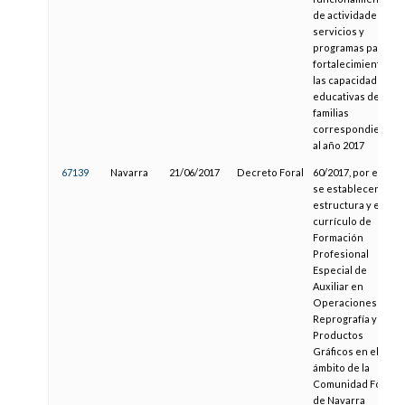
de actividades,
servicios y
programas para el
fortalecimiento de
las capacidades
educativas de las
familias
correspondientes
al año 2017
67139
Navarra
21/06/2017
Decreto Foral
60/2017, por el que
se establecen la
estructura y el
currículo de
Formación
Profesional
Especial de
Auxiliar en
Operaciones de
Reprografía y
Productos
Gráficos en el
ámbito de la
Comunidad Foral
de Navarra