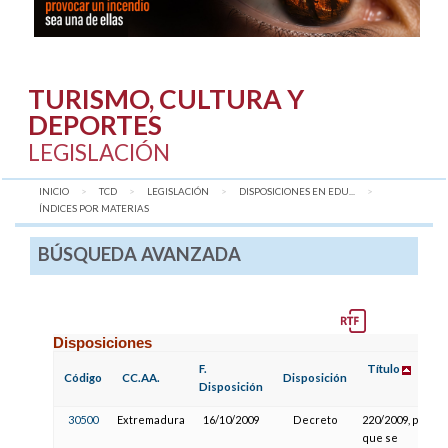
TURISMO, CULTURA Y
DEPORTES
LEGISLACIÓN
INICIO
TCD
LEGISLACIÓN
DISPOSICIONES EN EDU...
AQUÍ:
ÍNDICES POR MATERIAS
BÚSQUEDA AVANZADA
Disposiciones
F.
Título
Código
CC.AA.
Disposición
Disposición
30500
Extremadura
16/10/2009
Decreto
220/2009, por el
que se