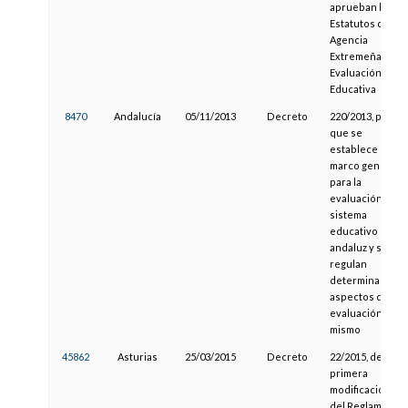
aprueban los
Estatutos de la
Agencia
Extremeña de
Evaluación
Educativa
8470
Andalucía
05/11/2013
Decreto
220/2013, por el
que se
establece el
marco general
para la
evaluación del
sistema
educativo
andaluz y se
regulan
determinados
aspectos de la
evaluación del
mismo
45862
Asturias
25/03/2015
Decreto
22/2015, de
primera
modificación
del Reglamento