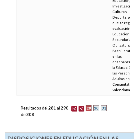
Educación,
Investigación,
Cultura y
Deporte, por la
que se regula la
evaluación en
Educación
Secundaria
Obligatoria, en
Bachillerato y
en las
enseñanzas de
la Educación de
las Personas
Adultas en la
Comunitat
Valenciana
Resultados del
281
al
290
29
30
31
de
308
DISPOSICIONES EN EDUCACIÓN EN LAS