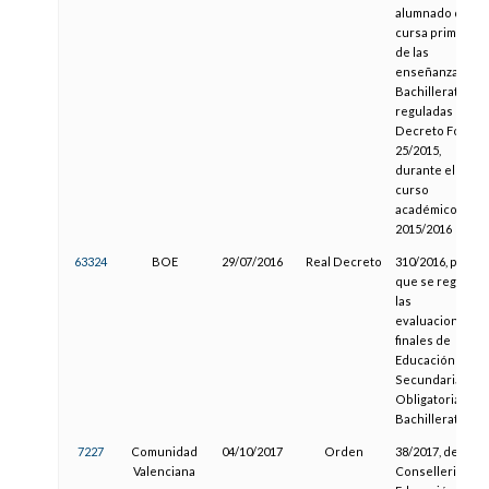
alumnado que
cursa primero
de las
enseñanzas de
Bachillerato
reguladas en el
Decreto Foral
25/2015,
durante el
curso
académico
2015/2016
63324
BOE
29/07/2016
Real Decreto
310/2016, por el
que se regulan
las
evaluaciones
finales de
Educación
Secundaria
Obligatoria y de
Bachillerato
7227
Comunidad
04/10/2017
Orden
38/2017, de la
Valenciana
Conselleria de