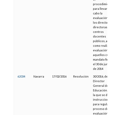
procedimiento
para llevar a
cabo la
evaluación de
los directores y
directoras de
centros
docentes
públicos, así
como realizar la
evaluación de
aquellos cuyo
mandato finaliza
el 30 de junio
de 2014
62034
Navarra
17/02/2016
Resolución
30/2016, del
Director
General de
Educación, por
la que se dictan
instrucciones
para regular el
proceso de
evaluación del