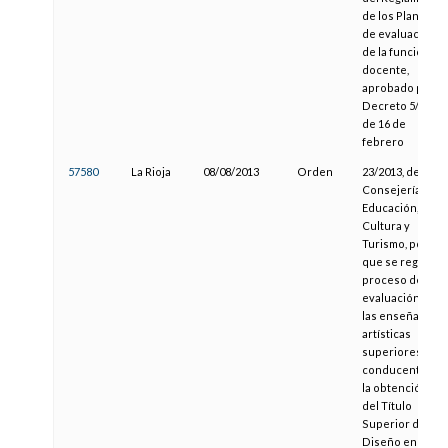
de los Planes
de evaluación
de la función
docente,
aprobado por
Decreto 5/2011,
de 16 de
febrero
57580
La Rioja
08/08/2013
Orden
23/2013, de la
Consejería de
Educación,
Cultura y
Turismo, por la
que se regula el
proceso de
evaluación de
las enseñanzas
artísticas
superiores
conducentes a
la obtención
del Título
Superior de
Diseño en la