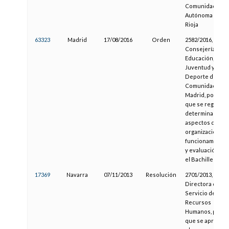
Comunidad
Autónoma de La
Rioja
63323
Madrid
17/08/2016
Orden
2582/2016, de la
Consejería de
Educación,
Juventud y
Deporte de la
Comunidad de
Madrid, por la
que se regulan
determinados
aspectos de
organización,
funcionamiento
y evaluación en
el Bachillerato
17369
Navarra
07/11/2013
Resolución
2701/2013, de la
Directora del
Servicio de
Recursos
Humanos, por la
que se aprueba