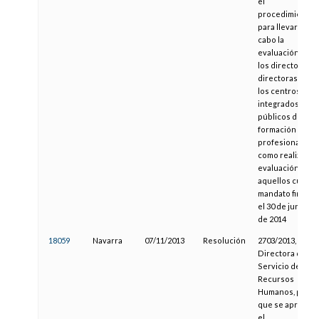
el
procedimiento
para llevar a
cabo la
evaluación de
los directores y
directoras de
los centros
integrados
públicos de
formación
profesional, así
como realizar la
evaluación de
aquellos cuyo
mandato finaliza
el 30 de junio
de 2014
18059
Navarra
07/11/2013
Resolución
2703/2013, de la
Directora del
Servicio de
Recursos
Humanos, por la
que se aprueba
el