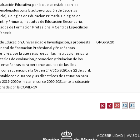
aluación Educativa, por la que se establecen los
omologados para la autoevaluación de Escuelas
 ciclo), Colegios de Educación Primaria, Colegios de
ntil y Primaria, Institutos de Educación Secundaria,
ados de Formación Profesional y Centros Específicos
Especial
de Educación, Universidad e Investigación, a propuesta
04/06/2020
eneral de Formación Profesional y Enseñanzas
eriores, por la que se aprueban las instrucciones para
iterios de evaluación, promoción y titulación de los
 enseñanzas para personas adultas de las Illes
consecuencia de la Orden EFP/365/2020, de 22 de abril,
establecen el marco y las directrices de actuación para
 2019-2020 e iniciar el curso 2020-2021 ante la situación
ionada por la COVID-19
29
30
31
ACCESIBILIDAD
AVISO 