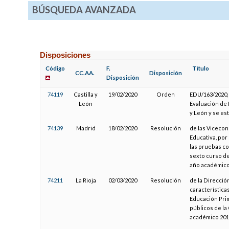
BÚSQUEDA AVANZADA
Disposiciones
Código
F.
Título
CC.AA.
Disposición
Disposición
74119
Castilla y
19/02/2020
Orden
EDU/163/2020, 
León
Evaluación de 
y León y se es
74139
Madrid
18/02/2020
Resolución
de las Vicecon
Educativa, por
las pruebas co
sexto curso de
año académico
74211
La Rioja
02/03/2020
Resolución
de la Direcció
características
Educación Pri
públicos de la
académico 201