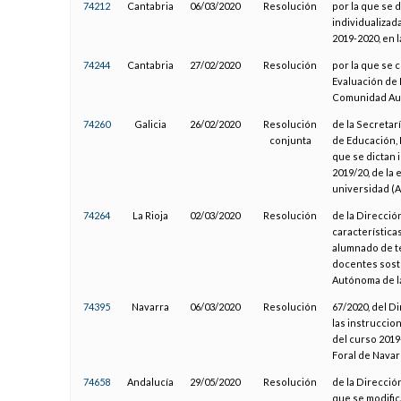
74212
Cantabria
06/03/2020
Resolución
por la que se 
individualizad
2019-2020, en
74244
Cantabria
27/02/2020
Resolución
por la que se c
Evaluación de 
Comunidad Aut
74260
Galicia
26/02/2020
Resolución
de la Secretar
conjunta
de Educación, 
que se dictan 
2019/20, de la 
universidad (A
74264
La Rioja
02/03/2020
Resolución
de la Direcció
característica
alumnado de te
docentes sost
Autónoma de la
74395
Navarra
06/03/2020
Resolución
67/2020, del D
las instruccion
del curso 2019
Foral de Navar
74658
Andalucía
29/05/2020
Resolución
de la Direcció
que se modifica