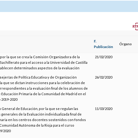
F.
Órgano
Publicación
por la que se crea la Comisión Organizadora de la
21/02/2020
Bachillerato para el acceso a la Universidad de Castilla
tablecen determinados aspectos de la evaluación
sejerías de Política Educativa y de Organización
26/02/2020
 la que se dictan instrucciones para la celebración de
rrespondientes a la evaluación final de los alumnos de
 Educación Primaria de la Comunidad de Madrid en el
 2019-2020
n General de Educación, por la que se regulan las
11/03/2020
 generales de la Evaluación individualizada final de
maria en los centros docentes sostenidos con fondos
 Comunidad Autónoma de la Rioja para el curso
9/2020