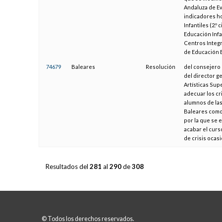
Andaluza de Ev
indicadores h
Infantiles (2.º
Educación Infa
Centros Integr
de Educación 
74679
Baleares
Resolución
del consejero 
del director g
Artísticas Sup
adecuar los cr
alumnos de las
Baleares como 
por la que se 
acabar el curso
de crisis ocas
Resultados del
281
al
290
de
308
© Todos los derechos reservados.