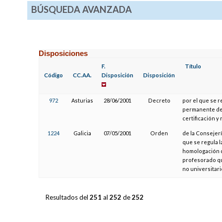
BÚSQUEDA AVANZADA
Disposiciones
F.
Título
Código
CC.AA.
Disposición
Disposición
972
Asturias
28/06/2001
Decreto
por el que se r
permanente del
certificación y
1224
Galicia
07/05/2001
Orden
de la Consejerí
que se regula l
homologación d
profesorado qu
no universitar
Resultados del
251
al
252
de
252