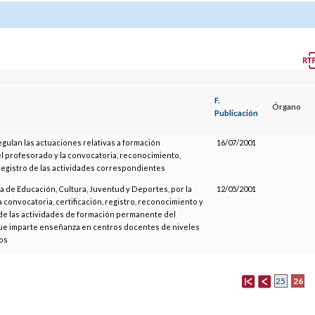
F.
Órgano
Publicación
egulan las actuaciones relativas a formación
16/07/2001
 profesorado y la convocatoria, reconocimiento,
 registro de las actividades correspondientes
a de Educación, Cultura, Juventud y Deportes, por la
12/05/2001
a convocatoria, certificación, registro, reconocimiento y
e las actividades de formación permanente del
e imparte enseñanza en centros docentes de niveles
ios
26
25