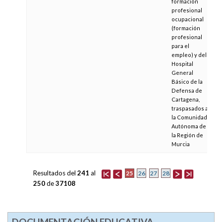
formación
profesional
ocupacional
(formación
profesional
para el
empleo) y del
Hospital
General
Básico de la
Defensa de
Cartagena,
traspasados a
la Comunidad
Autónoma de
la Región de
Murcia
Resultados del
241
al
25
26
27
28
250
de
37108
DOCUMENTACIÓN EDUCATIVA