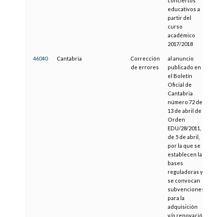
conciertos
educativos a
partir del
curso
académico
2017/2018
46040
Cantabria
Corrección
al anuncio
1
de errores
publicado en
el Boletín
Oficial de
Cantabria
número 72 de
13 de abril de
Orden
EDU/28/2011,
de 5 de abril,
por la que se
establecen las
bases
reguladoras y
se convocan
subvenciones
para la
adquisición
y/o renovación