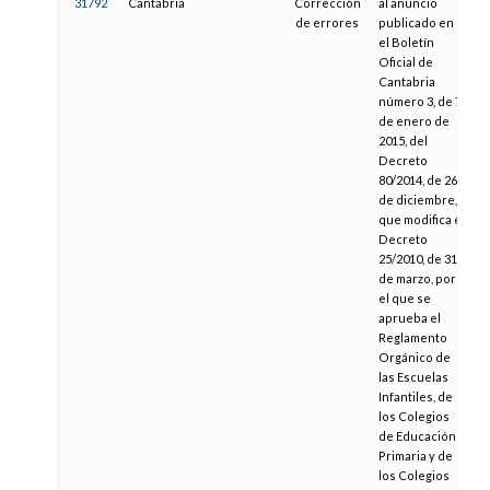
31792
Cantabria
Corrección
al anuncio
2
de errores
publicado en
el Boletín
Oficial de
Cantabria
número 3, de 7
de enero de
2015, del
Decreto
80/2014, de 26
de diciembre,
que modifica el
Decreto
25/2010, de 31
de marzo, por
el que se
aprueba el
Reglamento
Orgánico de
las Escuelas
Infantiles, de
los Colegios
de Educación
Primaria y de
los Colegios