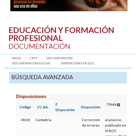
EDUCACIÓN Y FORMACIÓN
PROFESIONAL
DOCUMENTACIÓN
INICIO
CEFP
DOCUMENTACIÓN
DOCUMENTACIÓN EDUCAT...
AQUÍ:
DISPOSICIONES EN EDU...
BÚSQUEDA AVANZADA
Disposiciones
F.
Título
F.
Código
CC.AA.
Disposición
Disposición
P
48428
Cantabria
Corrección
al anuncio
2
de errores
publicado en
el BOC