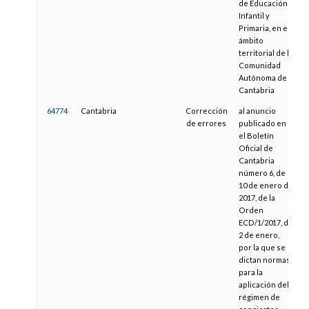
de Educación
Infantil y
Primaria, en el
ámbito
territorial de la
Comunidad
Autónoma de
Cantabria
64774
Cantabria
Corrección
al anuncio
2
de errores
publicado en
el Boletín
Oficial de
Cantabria
número 6, de
10 de enero de
2017, de la
Orden
ECD/1/2017, de
2 de enero,
por la que se
dictan normas
para la
aplicación del
régimen de