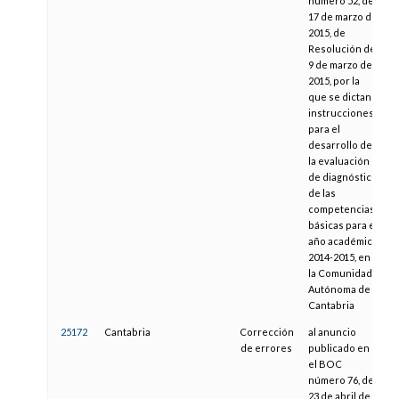
número 52, de
17 de marzo de
2015, de
Resolución de
9 de marzo de
2015, por la
que se dictan
instrucciones
para el
desarrollo de
la evaluación
de diagnóstico
de las
competencias
básicas para el
año académico
2014-2015, en
la Comunidad
Autónoma de
Cantabria
25172
Cantabria
Corrección
al anuncio
1
de errores
publicado en
el BOC
número 76, de
23 de abril de