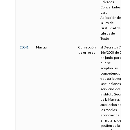
Privados
Concertados
para
Aplicación de
la Ley de
Gratuidad de
Libros de
Texto
20041
Murcia
Corrección
al Decreto n.º
1
de errores
166/2008, de 27
de junio, por el
que se
aceptan las
competencias
y se atribuyen
las funciones y
servicios del
Instituto Social
de la Marina,
ampliación de
los medios
económicos
en materia de
gestión de la