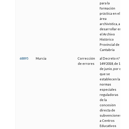
para la
formación
práctica en el
área
archivística, a
desarrollar en
el Archivo
Histórico
Provincial de
Cantabria
68895
Murcia
Corrección
al Decreto n.º
2
de errores
149/2018, de 14
de junio, por el
que se
establecen las
normas
especiales
reguladoras
de la
concesión
directa de
subvenciones
a Centros
Educativos