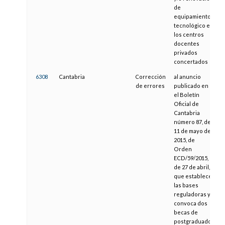
de
equipamiento
tecnológico en
los centros
docentes
privados
concertados
6308
Cantabria
Corrección
al anuncio
1
de errores
publicado en
el Boletín
Oficial de
Cantabria
número 87, de
11 de mayo de
2015, de
Orden
ECD/59/2015,
de 27 de abril,
que establece
las bases
reguladoras y
convoca dos
becas de
postgraduado