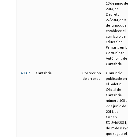
13 de junio de
2014, de
Decreto
27/2014, de 5
de junio, que
establece el
currículo de
Educación
Primaria en la
Comunidad
Autónoma de
Cantabria
48087
Cantabria
Corrección
al anuncio
2
de errores
publicado en
el Boletín
Oficial de
Cantabria
número 108 de
7 de junio de
2011, de
Orden
EDU/46/2011,
de 26 de mayo,
que regula el