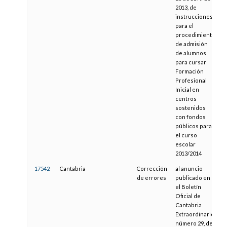
2013, de
instrucciones
para el
procedimiento
de admisión
de alumnos
para cursar
Formación
Profesional
Inicial en
centros
sostenidos
con fondos
públicos para
el curso
escolar
2013/2014
17542
Cantabria
Corrección
al anuncio
3
de errores
publicado en
el Boletín
Oficial de
Cantabria
Extraordinario
número 29, de