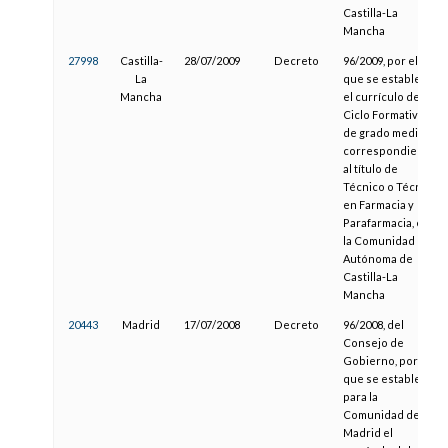
Castilla-La
Mancha
27998
Castilla-
28/07/2009
Decreto
96/2009, por el
La
que se establece
Mancha
el currículo del
Ciclo Formativo
de grado medio
correspondiente
al título de
Técnico o Técnica
en Farmacia y
Parafarmacia, en
la Comunidad
Autónoma de
Castilla-La
Mancha
20443
Madrid
17/07/2008
Decreto
96/2008, del
Consejo de
Gobierno, por el
que se establece
para la
Comunidad de
Madrid el