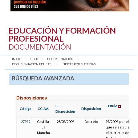
EDUCACIÓN Y FORMACIÓN
PROFESIONAL
DOCUMENTACIÓN
INICIO
CEFP
DOCUMENTACIÓN
DOCUMENTACIÓN EDUCAT...
AQUÍ:
ÍNDICES POR MATERIAS
BÚSQUEDA AVANZADA
Disposiciones
F.
Título
Código
CC.AA.
Disposición
Disposición
27979
Castilla-
28/07/2009
Decreto
97/2009, por el
La
que se establece
Mancha
el currículo del