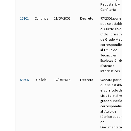
Repostería y
Confitería
13101
Canarias
11/07/2006
Decreto
97/2006, por el
que se establece
el Currículo del
Ciclo Formativo
de Grado Medio
correspondiente
al Título de
Técnico en
Explotación de
Sistemas
Informáticos
63306
Galicia
19/05/2016
Decreto
96/2016, por el
que se establece
el currículo del
ciclo formativo de
grado superior
correspondiente
al título de
técnico superior
en
Documentación y