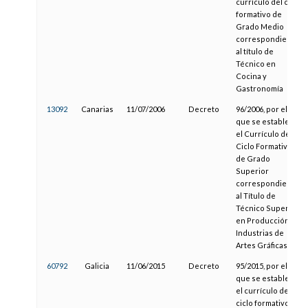
currículo del ciclo
formativo de
Grado Medio
correspondiente
al título de
Técnico en
Cocina y
Gastronomía
13092
Canarias
11/07/2006
Decreto
96/2006, por el
que se establece
el Currículo del
Ciclo Formativo
de Grado
Superior
correspondiente
al Título de
Técnico Superior
en Producción en
Industrias de
Artes Gráficas
60792
Galicia
11/06/2015
Decreto
95/2015, por el
que se establece
el currículo del
ciclo formativo de