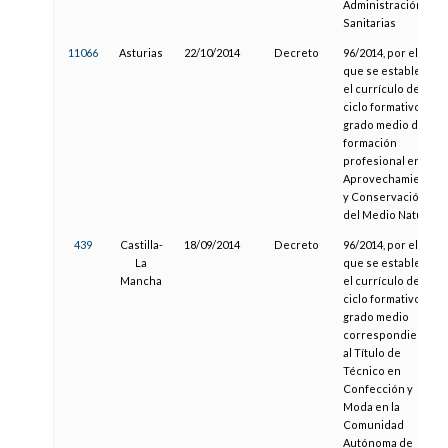
Administración
Sanitarias
11066
Asturias
22/10/2014
Decreto
96/2014, por el
que se establece
el currículo del
ciclo formativo de
grado medio de
formación
profesional en
Aprovechamiento
y Conservación
del Medio Natural
439
Castilla-
18/09/2014
Decreto
96/2014, por el
La
que se establece
Mancha
el currículo del
ciclo formativo de
grado medio
correspondiente
al Título de
Técnico en
Confección y
Moda en la
Comunidad
Autónoma de