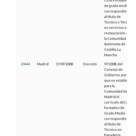
Ciclo Formativo
de grado medio
correspondiente
al título de
Técnico o Técnica
en servicios en
restauración, en
la Comunidad
Autónoma de
Castilla-La
Mancha
20444
Madrid
17/07/2008
Decreto
97/2008, del
Consejo de
Gobierno, por el
que se establece
para la
Comunidad de
Madrid el
currículo del ciclo
formativo de
Grado Medio
correspondiente
al título de
Técnico en
Panadería,