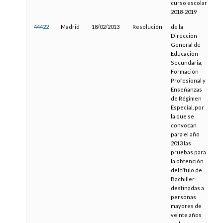
curso escolar
2018-2019
44422
Madrid
18/02/2013
Resolución
de la
01
Dirección
General de
Educación
Secundaria,
Formación
Profesional y
Enseñanzas
de Régimen
Especial, por
la que se
convocan
para el año
2013 las
pruebas para
la obtención
del título de
Bachiller
destinadas a
personas
mayores de
veinte años