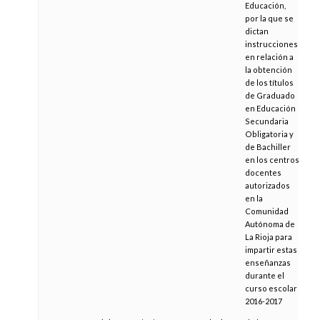
Educación,
por la que se
dictan
instrucciones
en relación a
la obtención
de los títulos
de Graduado
en Educación
Secundaria
Obligatoria y
de Bachiller
en los centros
docentes
autorizados
en la
Comunidad
Autónoma de
La Rioja para
impartir estas
enseñanzas
durante el
curso escolar
2016-2017