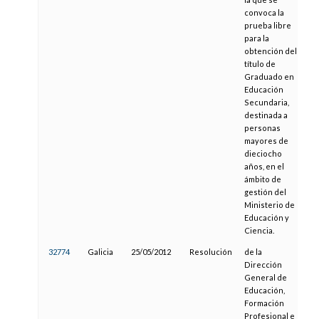
convoca la
prueba libre
para la
obtención del
título de
Graduado en
Educación
Secundaria,
destinada a
personas
mayores de
dieciocho
años, en el
ámbito de
gestión del
Ministerio de
Educación y
Ciencia.
32774
Galicia
25/05/2012
Resolución
de la
07
Dirección
General de
Educación,
Formación
Profesional e