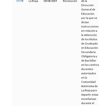
71778
La Rioja
03/04/2019
Resolución
de la
13
Dirección
General de
Educación,
por la que se
dictan
instrucciones
en relación a
la obtención
de los títulos
de Graduado
en Educación
Secundaria
Obligatoria y
de Bachiller
en los centros
docentes
autorizados
en la
Comunidad
Autónoma de
La Rioja para
impartir estas
enseñanzas
durante el