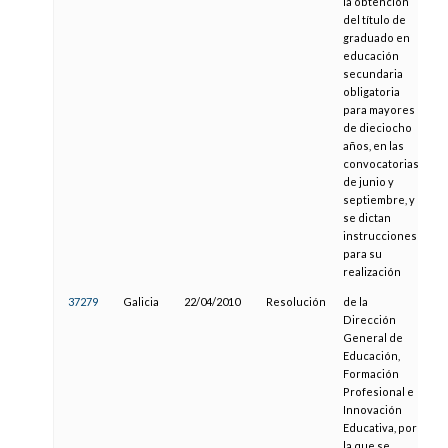
la obtención
del título de
graduado en
educación
secundaria
obligatoria
para mayores
de dieciocho
años, en las
convocatorias
de junio y
septiembre, y
se dictan
instrucciones
para su
realización
37279
Galicia
22/04/2010
Resolución
de la
03
Dirección
General de
Educación,
Formación
Profesional e
Innovación
Educativa, por
la que se