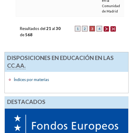
en la
Comunidad
de Madrid
Resultados del
21
al
30
3
1
2
4
de
568
DISPOSICIONES EN EDUCACIÓN EN LAS
CC.AA.
Índices por materias
DESTACADOS