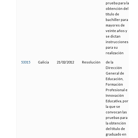
prueba para la
obtención del
título de
bachiller para
mayores de
veinte años y
se dictan
instrucciones
para su
realización
53315
Galicia
21/02/2012
Resolución
de la
20
Dirección
General de
Educación,
Formación
Profesional e
Innovación
Educativa, por
la que se
convocan las
pruebas para
la obtención
del título de
graduado en