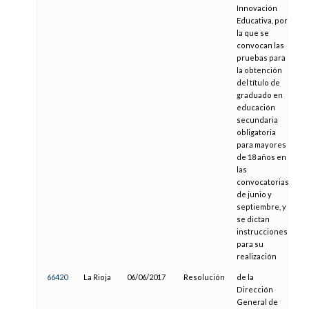
Innovación
Educativa, por
la que se
convocan las
pruebas para
la obtención
del título de
graduado en
educación
secundaria
obligatoria
para mayores
de 18 años en
las
convocatorias
de junio y
septiembre, y
se dictan
instrucciones
para su
realización
66420
La Rioja
06/06/2017
Resolución
de la
16
Dirección
General de