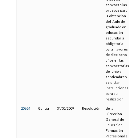
convocan las
pruebas para
la obtención
del título de
graduado en
educación
secundaria
obligatoria
para mayores
de dieciocho
años en las
convocatorias
de junio y
septiembre y
se dictan
instrucciones
para su
realización
25624
Galicia
04/05/2009
Resolución
de la
13
Dirección
General de
Educación,
Formación
Profesional e