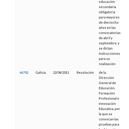
educación
secundaria
obligatoria
para mayores
de dieciocho
años en las
convocatorias
de abril y
septiembre, y
se dictan
instrucciones
para su
realización
46702
Galicia
22/04/2011
Resolución
de la
11
Dirección
General de
Educación,
Formación
Profesional e
Innovación
Educativa, por
la que se
convocan las
pruebas para