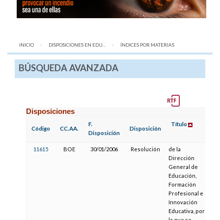
INICIO
DISPOSICIONES EN EDU...
AQUÍ:
ÍNDICES POR MATERIAS
BÚSQUEDA AVANZADA
Disposiciones
F.
Título
F.
Código
CC.AA.
Disposición
Disposición
Pu
11615
BOE
30/01/2006
Resolución
de la
24
Dirección
General de
Educación,
Formación
Profesional e
Innovación
Educativa, por
la que se