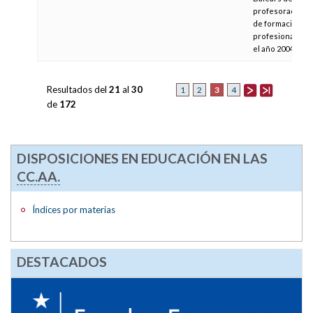
profesorado
de formación
profesional en
el año 2004
Resultados del
21
al
30
3
1
2
4
de
172
DISPOSICIONES EN EDUCACIÓN EN LAS
CC.AA.
Índices por materias
DESTACADOS