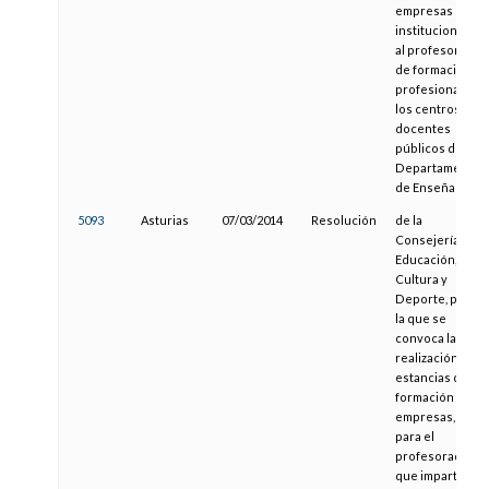
empresas e
instituciones
al profesorado
de formación
profesional de
los centros
docentes
públicos del
Departamento
de Enseñanza
5093
Asturias
07/03/2014
Resolución
de la
Consejería de
Educación,
Cultura y
Deporte, por
la que se
convoca la
realización de
estancias de
formación en
empresas,
para el
profesorado
que imparte