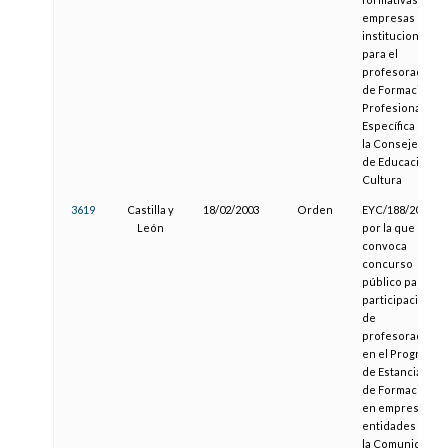
empresas o
instituciones,
para el
profesorado
de Formación
Profesional
Específica de
la Consejería
de Educación y
Cultura
3619
Castilla y
18/02/2003
Orden
EYC/188/2003,
León
por la que se
convoca
concurso
público para la
participación
de
profesorado
en el Programa
de Estancias
de Formación
en empresas o
entidades de
la Comunidad