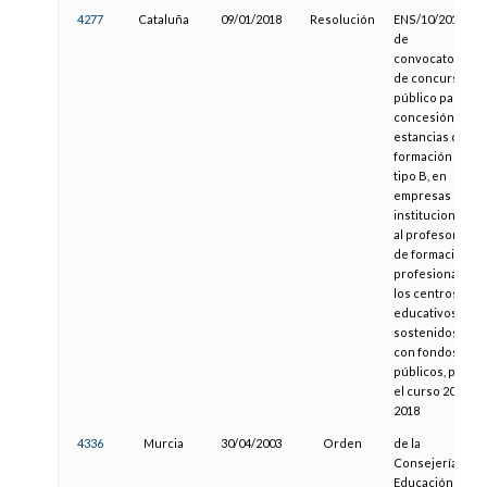
4277
Cataluña
09/01/2018
Resolución
ENS/10/2018,
de
convocatoria
de concurso
público para la
concesión de
estancias de
formación de
tipo B, en
empresas e
instituciones,
al profesorado
de formación
profesional de
los centros
educativos
sostenidos
con fondos
públicos, para
el curso 2017-
2018
4336
Murcia
30/04/2003
Orden
de la
Consejería de
Educación y