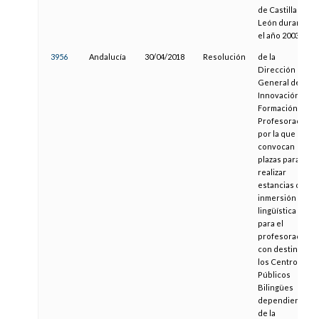
de Castilla y
León durante
el año 2003
3956
Andalucía
30/04/2018
Resolución
de la
Dirección
General de
Innovación y
Formación del
Profesorado,
por la que se
convocan
plazas para
realizar
estancias de
inmersión
lingüística
para el
profesorado
con destino en
los Centros
Públicos
Bilingües
dependientes
de la