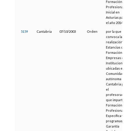
Formación
Profesional
Inicial en
Asturias para
el año 2014
5159
Cantabria
07/10/2003
Orden
por la que se
convoca la
realización de
Estancias de
Formación en
Empresas o
Instituciones
ubicadas en la
Comunidad
autónoma de
Cantabria para
el
profesorado
que imparte
Formación
Profesional
Específica y
programas de
Garantía