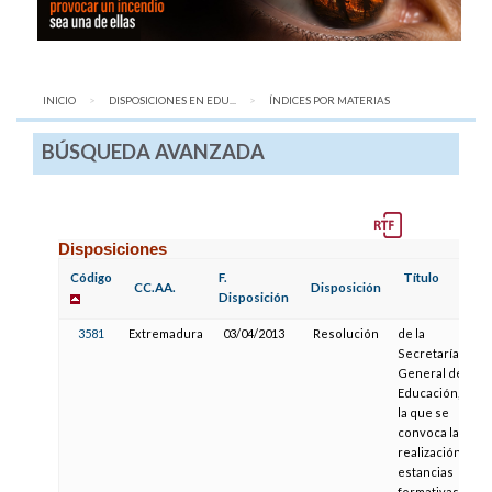
INICIO
DISPOSICIONES EN EDU...
AQUÍ:
ÍNDICES POR MATERIAS
BÚSQUEDA AVANZADA
Disposiciones
Código
F.
Título
CC.AA.
Disposición
Disposición
3581
Extremadura
03/04/2013
Resolución
de la
Secretaría
General de
Educación, por
la que se
convoca la
realización de
estancias
formativas en