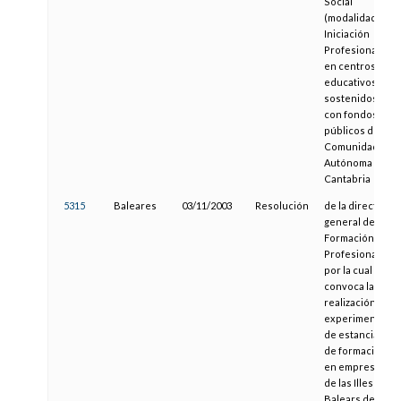
Social
(modalidad de
Iniciación
Profesional)
en centros
educativos
sostenidos
con fondos
públicos de la
Comunidad
Autónoma de
Cantabria
5315
Baleares
03/11/2003
Resolución
de la directora
general de
Formación
Profesional,
por la cual se
convoca la
realización
experimental
de estancias
de formación
en empresas
de las Illes
Balears del