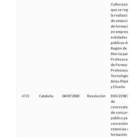
Cultura por la
que se regula
la realización
de estancias
de formación
en empresas o
entidades
públicas de la
Región de
Murcia para el
Profesorado
de Formación
Profesional,
Tecnología y
Artes Plásticas
y Diseño
4723
Cataluña
04/07/2003
Resolución
ENS/2158/2003,
de
convocatoria
de concurso
público para la
concesión de
estancias de
formación en