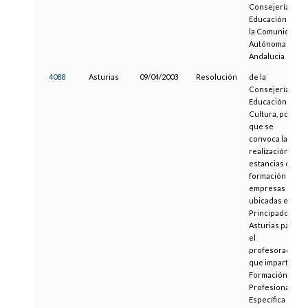
Consejería de
Educación de
la Comunidad
Autónoma de
Andalucía
4088
Asturias
09/04/2003
Resolución
de la
Consejería de
Educación y
Cultura, por la
que se
convoca la
realización de
estancias de
formación en
empresas
ubicadas en el
Principado de
Asturias para
el
profesorado
que imparte
Formación
Profesional
Específica