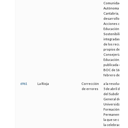
Comunidad
Autónoma de
Cantabria, para 
desarrollo de
Acciones de
Educación para 
Sostenibilidad 
integradas dent
de los recursos
propios de la
Consejería de
Educación,
publicada en el
BOC de 16 de
febrero de 2006
6961
La Rioja
Corrección
a la resolución 
de errores
5 de abril de 200
del Subdirector
General de
Universidades y
Formación
Permanente, po
la que se convo
la celebración d