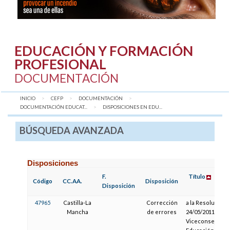
EDUCACIÓN Y FORMACIÓN
PROFESIONAL
DOCUMENTACIÓN
INICIO
CEFP
DOCUMENTACIÓN
DOCUMENTACIÓN EDUCAT...
AQUÍ:
DISPOSICIONES EN EDU...
BÚSQUEDA AVANZADA
Disposiciones
F.
Título
Código
CC.AA.
Disposición
Disposición
47965
Castilla-La
Corrección
a la Resolución 
Mancha
de errores
24/05/2011, de la
Viceconsejería 