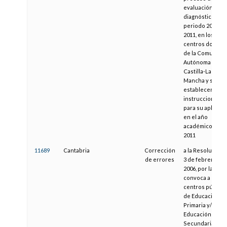
evaluación de
diagnóstico en e
periodo 2009-
2011, en los
centros docent
de la Comunida
Autónoma de
Castilla-La
Mancha y se
establecen
instrucciones
para su aplicaci
en el año
académico 2010
2011
11689
Cantabria
Corrección
a la Resolución 
de errores
3 de febrero de
2006, por la que 
convoca a los
centros público
de Educación
Primaria y/o
Educación
Secundaria de l