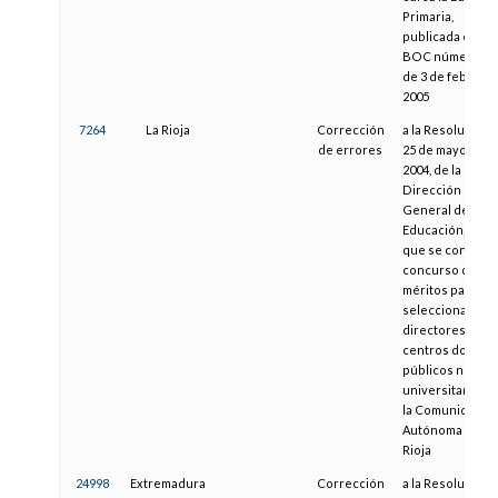
Primaria,
publicada en el
BOC número 23,
de 3 de febrero
2005
7264
La Rioja
Corrección
a la Resolución 
de errores
25 de mayo de
2004, de la
Dirección
General de
Educación, por l
que se convoca
concurso de
méritos para
seleccionar
directores de
centros docent
públicos no
universitarios d
la Comunidad
Autónoma de La
Rioja
24998
Extremadura
Corrección
a la Resolución 