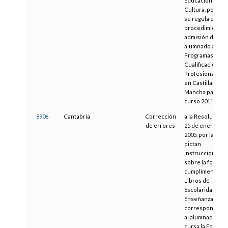
Educación y
Cultura, por la 
se regula el
procedimiento 
admisión del
alumnado a los
Programas de
Cualificación
Profesional Inici
en Castilla-La
Mancha para el
curso 2011/2012
8906
Cantabria
Corrección
a la Resolución 
de errores
25 de enero de
2005, por la que 
dictan
instrucciones
sobre la forma 
cumplimentar lo
Libros de
Escolaridad de l
Enseñanza Bási
correspondient
al alumnado que
cursa la Educac