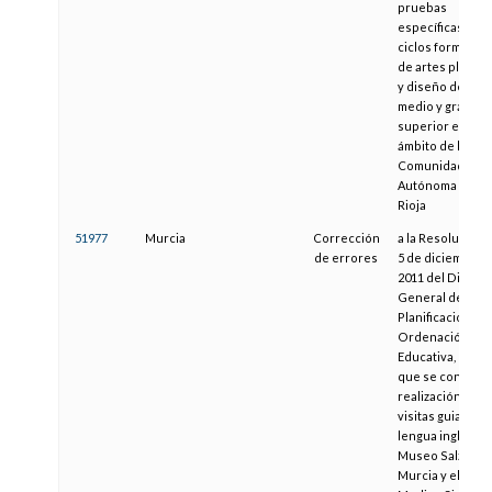
pruebas
específicas a
ciclos formativo
de artes plástic
y diseño de gra
medio y grado
superior en el
ámbito de la
Comunidad
Autónoma de La
Rioja
51977
Murcia
Corrección
a la Resolución 
de errores
5 de diciembre 
2011 del Directo
General de
Planificación y
Ordenación
Educativa, por la
que se convoca 
realización de
visitas guiadas 
lengua inglesa a
Museo Salzillo 
Murcia y el Mus