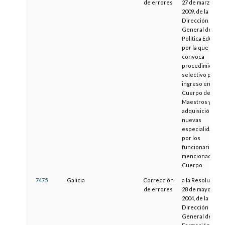
de errores
27 de marzo de
2009, de la
Dirección
General de
Política Educativ
por la que se
convoca
procedimiento
selectivo para
ingreso en el
Cuerpo de
Maestros y para
adquisición de
nuevas
especialidades
por los
funcionarios de
mencionado
Cuerpo
7475
Galicia
Corrección
a la Resolución 
de errores
28 de mayo de
2004, de la
Dirección
General de