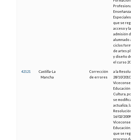
Formación
Profesional y
Enseñanzas
Especiales, por l
que se regula el
acceso y la
admisión de
alumnado a los
ciclos formativo
de artes plástic
y diseño durant
el curso 2004-20
42121
Castilla-La
Corrección
a la Resolución 
Mancha
de errores
28/10/2010, de la
Viceconsejería
Educación y
Cultura, por la 
se modifica y
actualiza, la
Resolución de
16/02/2009, de la
Viceconsejería 
Educación, por l
que se regula el
proceso de