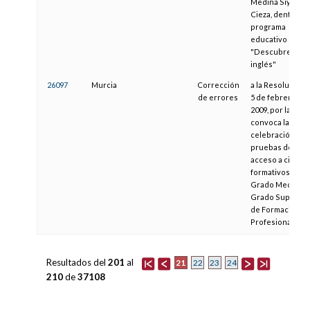
Medina Siyasa d
Cieza, dentro de
programa
educativo
"Descubre en
inglés"
26097
Murcia
Corrección
a la Resolución 
de errores
5 de febrero de
2009, por la que 
convoca la
celebración de
pruebas de
acceso a ciclos
formativos de
Grado Medio y
Grado Superior
de Formación
Profesional
Resultados del
201
al
21
22
23
24
210
de
37108