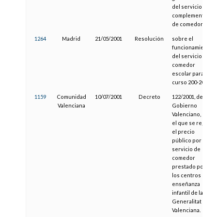
del servicio
complementario
de comedor.
1264
Madrid
21/05/2001
Resolución
sobre el
funcionamiento
del servicio de
comedor
escolar para el
curso 200-2001.
1159
Comunidad
10/07/2001
Decreto
122/2001, del
Valenciana
Gobierno
Valenciano, por
el que se regula
el precio
público por el
servicio de
comedor
prestado por
los centros de
enseñanza
infantil de la
Generalitat
Valenciana.