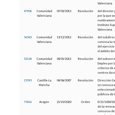
Valenciana
47906
Comunidad
07/02/2013
Resolución
del director
Valenciana
por la que s
nombramiento
Instituto Su
Valenciana
56543
Comunidad
13/12/2012
Resolución
del subdirec
Valenciana
convoca la r
del ejercici
el ámbito de 
52134
Comunidad
04/01/2012
Resolución
del subsecre
Valenciana
Empleo por l
criterios de 
centros doce
15593
Castilla-La
04/06/2007
Resolución
Dirección Ge
Mancha
se convoca e
seleccionado
públicos de 
75416
Aragón
21/10/2020
Orden
ECD/1030/202
de la renova
concurso de 