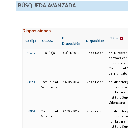
BÚSQUEDA AVANZADA
Disposiciones
F.
Título
Código
CC.AA.
Disposición
Disposición
41619
La Rioja
03/11/2010
Resolución
del Director
convoca conc
directores d
Comunidad A
del mandato 
3890
Comunidad
14/05/2014
Resolución
del director
Valenciana
por la que s
nombramiento
Instituto Su
Valenciana
53354
Comunidad
01/03/2012
Resolución
del director
Valenciana
por la que s
nombramiento
Instituto Su