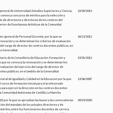
 general de Universidad, Estudios Superiores y Ciencia,
22/02/2013
e convoca concurso de méritos para la selección y
 de directores y directoras de los centros del
perior de Enseñanzas Artísticas de la Comunitat
tor general de Personal Docente, por la que se
26/12/2012
enovación y se determinan los criterios de evaluación
o del cargo de director de centros docentes públicos, en
la Generalitat
tario de la Conselleria de Educación, Formación y
23/01/2012
a que se convoca la renovación y se determinan los
evaluación del ejercicio del cargo de director de
ntes públicos, en el ámbito de la Generalitat
neral de Igualdad y Calidad en la Educacion por la que
12/06/2007
l curso de formación inicial para el profesorado
 para ejercer la dirección en los centros docentes
la Comunidad Autónoma de Castilla-La Mancha
0, por la que se aprueban las bases y las convocatorias
30/10/2020
ción del mandato de los actuales directores y de
méritos entre los funcionarios docentes de carrera,