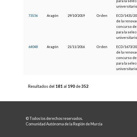
para la sele
universitari
73156
Aragón
29/10/2019
Orden
ECD/1431/201
de la renova
concurso de 
para la sele
universitari
64048
Aragón
21/11/2016
Orden
ECD/1673/201
de la renova
concurso de 
para la sele
universitari
Resultados del
181
al
190
de
352
© Todos los derechos reservados.
Comunidad Autónoma de la Región de Murcia