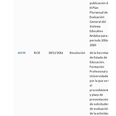
publicación del
III Plan
Plurianual de
Evaluación
General del
Sistema
Educativo
Andaluz para el
período 2016-
2020
64194
BOE
30/11/2016
Resolución
de la Secretaría
de Estado de
Educación,
Formación
Profesional y
Universidades,
por la que se fija
el
procedimiento
y plazo de
presentación
de solicitudes
de evaluación
de la actividad