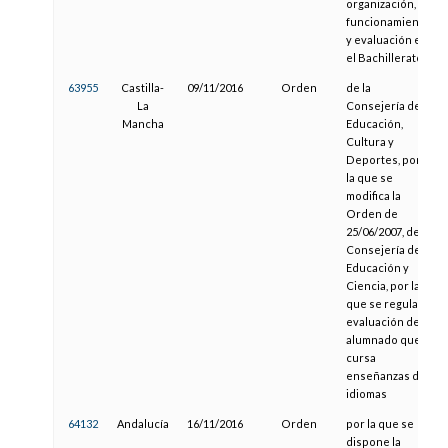
organización,
funcionamiento
y evaluación en
el Bachillerato
63955
Castilla-
09/11/2016
Orden
de la
La
Consejería de
Mancha
Educación,
Cultura y
Deportes, por
la que se
modifica la
Orden de
25/06/2007, de la
Consejería de
Educación y
Ciencia, por la
que se regula la
evaluación del
alumnado que
cursa
enseñanzas de
idiomas
64132
Andalucía
16/11/2016
Orden
por la que se
dispone la