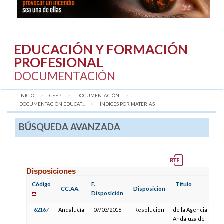
EDUCACIÓN Y FORMACIÓN
PROFESIONAL
DOCUMENTACIÓN
INICIO
CEFP
DOCUMENTACIÓN
DOCUMENTACIÓN EDUCAT...
AQUÍ:
ÍNDICES POR MATERIAS
BÚSQUEDA AVANZADA
Disposiciones
Código
F.
Título
CC.AA.
Disposición
Disposición
62167
Andalucía
07/03/2016
Resolución
de la Agencia
Andaluza de