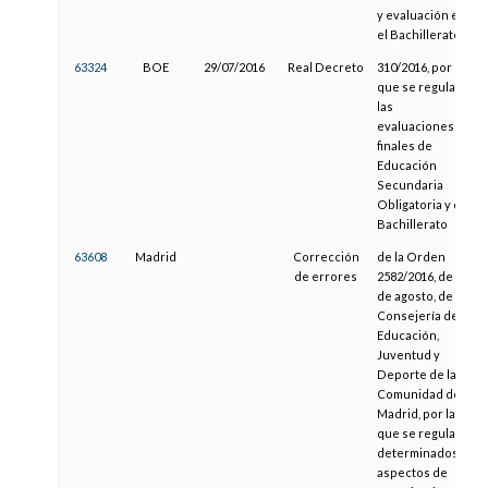
y evaluación en
el Bachillerato
63324
BOE
29/07/2016
Real Decreto
310/2016, por el
que se regulan
las
evaluaciones
finales de
Educación
Secundaria
Obligatoria y de
Bachillerato
63608
Madrid
Corrección
de la Orden
de errores
2582/2016, de 17
de agosto, de la
Consejería de
Educación,
Juventud y
Deporte de la
Comunidad de
Madrid, por la
que se regulan
determinados
aspectos de