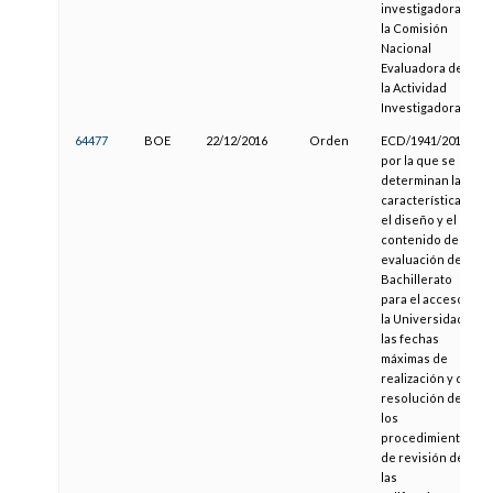
investigadora a
la Comisión
Nacional
Evaluadora de
la Actividad
Investigadora
64477
BOE
22/12/2016
Orden
ECD/1941/2016,
por la que se
determinan las
características,
el diseño y el
contenido de la
evaluación de
Bachillerato
para el acceso a
la Universidad,
las fechas
máximas de
realización y de
resolución de
los
procedimientos
de revisión de
las