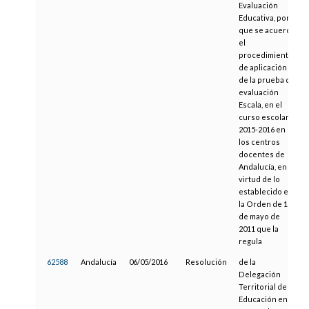
Evaluación
Educativa, por la
que se acuerda
el
procedimiento
de aplicación
de la prueba de
evaluación
Escala, en el
curso escolar
2015-2016 en
los centros
docentes de
Andalucía, en
virtud de lo
establecido en
la Orden de 18
de mayo de
2011 que la
regula
62588
Andalucía
06/05/2016
Resolución
de la
Delegación
Territorial de
Educación en