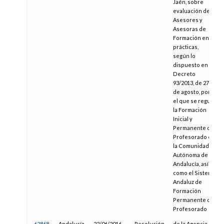
Jaén, sobre
evaluación de
Asesores y
Asesoras de
Formación en
prácticas,
según lo
dispuesto en el
Decreto
93/2013, de 27
de agosto, por
el que se regula
la Formación
Inicial y
Permanente del
Profesorado en
la Comunidad
Autónoma de
Andalucía, así
como el Sistema
Andaluz de
Formación
Permanente del
Profesorado
62868
Andalucía
22/06/2016
Resolución
de la Agencia