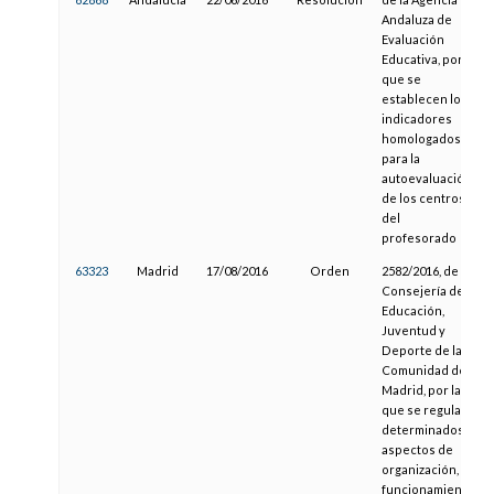
Andaluza de
Evaluación
Educativa, por la
que se
establecen los
indicadores
homologados
para la
autoevaluación
de los centros
del
profesorado
63323
Madrid
17/08/2016
Orden
2582/2016, de la
Consejería de
Educación,
Juventud y
Deporte de la
Comunidad de
Madrid, por la
que se regulan
determinados
aspectos de
organización,
funcionamiento