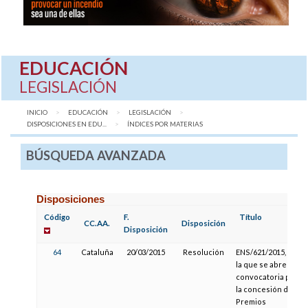
EDUCACIÓN
LEGISLACIÓN
INICIO
EDUCACIÓN
LEGISLACIÓN
DISPOSICIONES EN EDU...
AQUÍ:
ÍNDICES POR MATERIAS
BÚSQUEDA AVANZADA
Disposiciones
Código
F.
Título
CC.AA.
Disposición
Disposición
64
Cataluña
20/03/2015
Resolución
ENS/621/2015, por
la que se abre la
convocatoria para
la concesión de
Premios