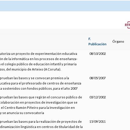
F.
Órgano
Publicación
autoriza un proyecto de experimentación educativa
08/10/2002
ión de la informática en los procesos de enseñanza-
 el colegio público de educación infantil y primaria
os, del municipio de Arteixo (A Coruña).
aprueban las bases y se convocan premios a la
08/05/2007
ucativa para el profesorado de centros de enseñanza
ia sostenidos con fondos públicos, para el año 2007
aprueban las bases que regirán el concurso público de
03/12/2002
colaboración en proyectos de investigación que se
 el Centro Ramón Piñeiro para la Investigación en
y se anuncia su convocatoria
aprueban las bases para la realización de proyectos de
15/09/2011
dinamización lingüística en centros de titularidad de la