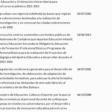
 Educación y Ordenación Universitaria para
 el curso académico 2011-2012
aprueban con vigencia indefinida las bases que regirán
05/07/2002
e subvenciones destinadas a la realización de
nvestigación, y se convocan las citadas subvenciones
io de 2002.
voca a los centros sostenidos con fondos públicos de
18/06/2015
utónoma de Cantabria que impartan Educación Infantil,
aria y Educación Secundaria Obligatoria, Educación
os de Formación Profesional Básica y Programas de
esional Básica para la realización de Proyectos de
agógica del Ajedrez Educativo a desarrollar durante el
 2015-2016
 regulan las condiciones generales para el desarrollo de
24/07/2001
de investigación, de elaboración, de adaptación de
actividades formativas, para adecuar la oferta formativa
rofesional a las demandas de mercado laboral y al
conómico de las Illes Balears.
nsejero de Educación, Cultura y Deporte, por la que se
06/10/2008
as económicas al personal docente de La Rioja que
nzas en niveles no universitarios, por el desarrollo y
en proyectos de innovación educativa para el curso