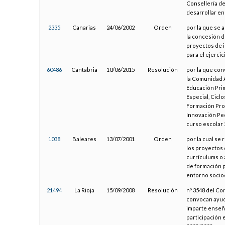
Consellería de
desarrollar en
2335
Canarias
24/06/2002
Orden
por la que se 
la concesión d
proyectos de i
para el ejercic
60486
Cantabria
10/06/2015
Resolución
por la que con
la Comunidad A
Educación Prim
Especial, Cicl
Formación Prof
Innovación Ped
curso escolar
1038
Baleares
13/07/2001
Orden
por la cual se
los proyectos 
currículums o 
de formación p
entorno socioe
21494
La Rioja
15/09/2008
Resolución
nº 3548 del Co
convocan ayud
imparte enseña
participación 