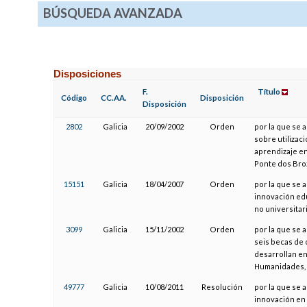
BÚSQUEDA AVANZADA
Disposiciones
F.
Título
Código
CC.AA.
Disposición
Disposición
2802
Galicia
20/09/2002
Orden
por la que se 
sobre utilizac
aprendizaje en
Ponte dos Broz
15151
Galicia
18/04/2007
Orden
por la que se 
innovación ed
no universitar
3099
Galicia
15/11/2002
Orden
por la que se 
seis becas de 
desarrollan en
Humanidades, 
49777
Galicia
10/08/2011
Resolución
por la que se 
innovación en 