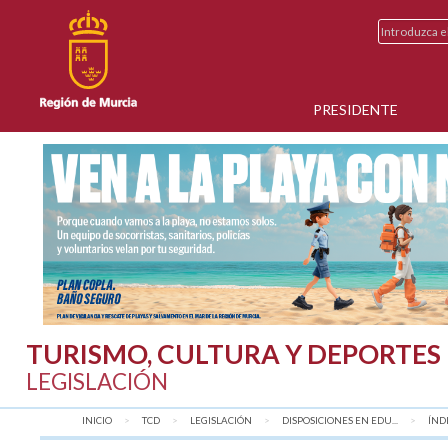
PRESIDENTE
TURISMO, CULTURA Y DEPORTES
LEGISLACIÓN
INICIO
TCD
LEGISLACIÓN
DISPOSICIONES EN EDU...
AQU
ÍND