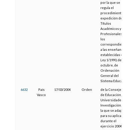
por la que se
regula el
procedimiento de
expedición de
Títulos
Académicos y
Profesionales de
los
correspondientes
a las enseñanzas
establecidas en la
Ley 1/1990, de 3 de
octubre, de
Ordenación
General del
Sistema Educativo
6632
País
17/03/2004
Orden
de la Consejera
Vasco
de Educación,
Universidades e
Investigación, por
la que se adapta
para su aplicación
durante el
ejercicio 2004 la