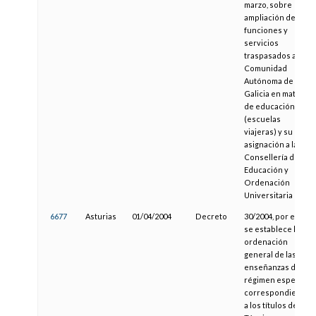
marzo, sobre
ampliación de las
funciones y
servicios
traspasados a la
Comunidad
Autónoma de
Galicia en materia
de educación
(escuelas
viajeras) y su
asignación a la
Consellería de
Educación y
Ordenación
Universitaria
6677
Asturias
01/04/2004
Decreto
30/2004, por el que
se establece la
ordenación
general de las
enseñanzas de
régimen especial
correspondientes
a los títulos de