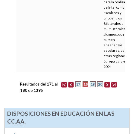
para la realización
de Intercambios
Escolares y
Encuentros
Bilaterales o
Multilaterales de
alumnos, que
cursen
enseñanzas
escolares, con
otras regiones de
Europa para el año
2004
Resultados del
171
al
18
17
19
20
180
de
1395
DISPOSICIONES EN EDUCACIÓN EN LAS
CC.AA.