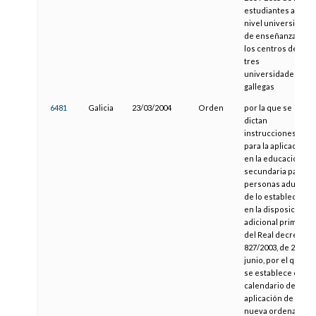
estudiantes al
nivel universitario
de enseñanza en
los centros de las
tres
universidades
gallegas
6481
Galicia
23/03/2004
Orden
por la que se
dictan
instrucciones
para la aplicación
en la educación
secundaria para
personas adultas
de lo establecido
en la disposición
adicional primera
del Real decreto
827/2003, de 27 de
junio, por el que
se establece el
calendario de
aplicación de la
nueva ordenación