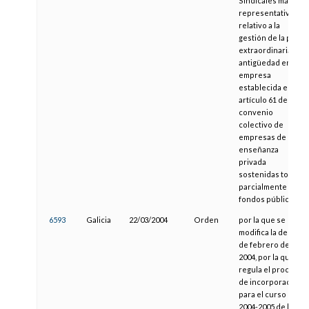
Sindicales más
representativas,
relativo a la
gestión de la paga
extraordinaria por
antigüedad en la
empresa
establecida en el
artículo 61 del IV
convenio
colectivo de
empresas de
enseñanza
privada
sostenidas total o
parcialmente con
fondos públicos»
6593
Galicia
22/03/2004
Orden
por la que se
modifica la de 26
de febrero de
2004, por la que se
regula el proceso
de incorporación
para el curso
2004-2005 de los