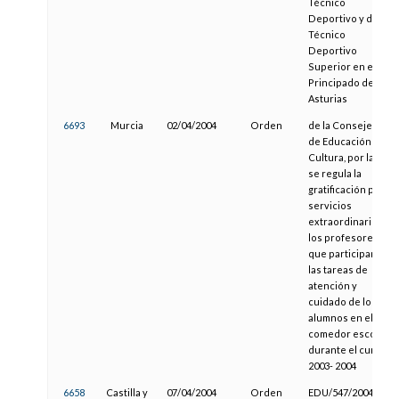
Técnico
Deportivo y de
Técnico
Deportivo
Superior en el
Principado de
Asturias
6693
Murcia
02/04/2004
Orden
de la Consejería
de Educación y
Cultura, por la que
se regula la
gratificación por
servicios
extraordinarios a
los profesores
que participan en
las tareas de
atención y
cuidado de los
alumnos en el
comedor escolar
durante el curso
2003- 2004
6658
Castilla y
07/04/2004
Orden
EDU/547/2004, por