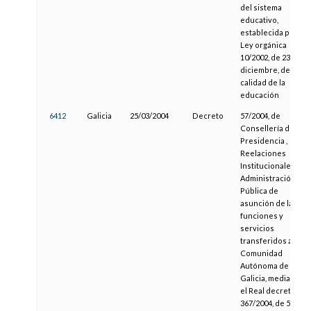
del sistema
educativo,
establecida por la
Ley orgánica
10/2002, de 23 de
diciembre, de
calidad de la
educación
6412
Galicia
25/03/2004
Decreto
57/2004, de
Consellería de la
Presidencia ,
Reelaciones
Institucionales y
Administración
Pública de
asunción de las
funciones y
servicios
transferidos a la
Comunidad
Autónoma de
Galicia, mediante
el Real decreto
367/2004, de 5 de