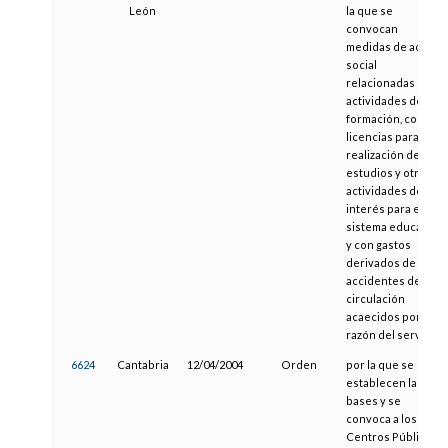
León
la que se
convocan
medidas de acción
social
relacionadas con
actividades de
formación, con
licencias para la
realización de
estudios y otras
actividades de
interés para el
sistema educativo
y con gastos
derivados de
accidentes de
circulación
acaecidos por
razón del servicio
6624
Cantabria
12/04/2004
Orden
por la que se
establecen las
bases y se
convoca a los
Centros Públicos