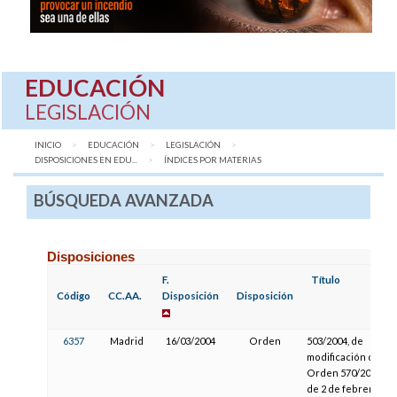
EDUCACIÓN
LEGISLACIÓN
INICIO
EDUCACIÓN
LEGISLACIÓN
DISPOSICIONES EN EDU...
AQUÍ:
ÍNDICES POR MATERIAS
BÚSQUEDA AVANZADA
Disposiciones
F.
Título
Código
CC.AA.
Disposición
Disposición
6357
Madrid
16/03/2004
Orden
503/2004, de
modificación de la
Orden 570/2001,
de 2 de febrero,