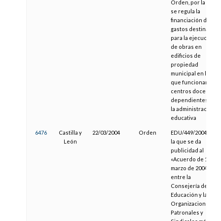
Orden, por la que
se regula la
financiación de los
gastos destinados
para la ejecución
de obras en
edificios de
propiedad
municipal en los
que funcionan
centros docentes
dependientes de
la administración
educativa
6476
Castilla y
22/03/2004
Orden
EDU/449/2004, por
León
la que se da
publicidad al
«Acuerdo de 17 de
marzo de 2004,
entre la
Consejería de
Educación y las
Organizaciones
Patronales y