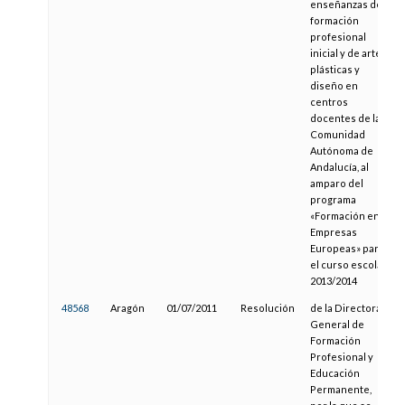
enseñanzas de
formación
profesional
inicial y de artes
plásticas y
diseño en
centros
docentes de la
Comunidad
Autónoma de
Andalucía, al
amparo del
programa
«Formación en
Empresas
Europeas» para
el curso escolar
2013/2014
48568
Aragón
01/07/2011
Resolución
de la Directora
General de
Formación
Profesional y
Educación
Permanente,