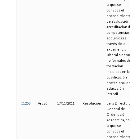
la que se
convoca el
procedimiento
de evaluación y
acreditación de
competencias
adquiridas a
través de la
experiencia
laboral o de vías
no formales de
formación
incluidas en la
cualificación
profesional de
educación
infantil
51258
Aragón
17/11/2011
Resolución
de la Directora
General de
Ordenación
Académica, por
la que se
convoca el
procedimiento