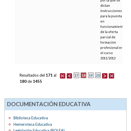
por la que se
dictan
instrucciones
para la puesta
en
funcionamiento
de la oferta
parcial de
formación
profesional en
el curso
2011/2012
Resultados del
171
al
18
17
19
20
180
de
1455
DOCUMENTACIÓN EDUCATIVA
Biblioteca Educativa
Hemeroteca Educativa
Legislación Educativa (BOLEA)