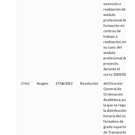
exención o
realización del
módulo
profesional de
formación en
centros de
trabajo, y
realización, en
su caso, del
módulo
profesional de
proyecto,
durante el
curso 2020/2021
27462
Aragón
17/06/2013
Resolución
del Director
General de
Ordenación
Académica, por
la que se regula
la distribución
horaria del ciclo
formativo de
grado superior
de Transporte y