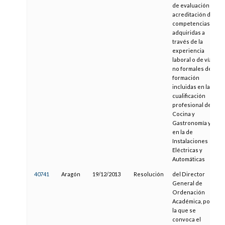
de evaluación y
acreditación de
competencias
adquiridas a
través de la
experiencia
laboral o de vías
no formales de
formación
incluidas en la
cualificación
profesional de
Cocina y
Gastronomía y
en la de
Instalaciones
Eléctricas y
Automáticas
40741
Aragón
19/12/2013
Resolución
del Director
General de
Ordenación
Académica, por
la que se
convoca el