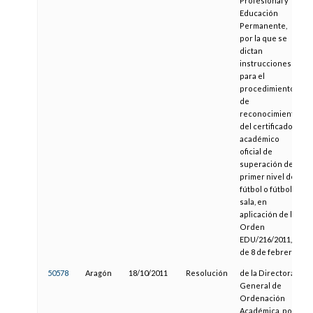
Profesional y
Educación
Permanente,
por la que se
dictan
instrucciones
para el
procedimiento
de
reconocimiento
del certificado
académico
oficial de
superación de
primer nivel de
fútbol o fútbol
sala, en
aplicación de la
Orden
EDU/216/2011,
de 8 de febrero
50578
Aragón
18/10/2011
Resolución
de la Directora
General de
Ordenación
Académica, por