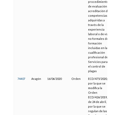
procedimiento
de evaluación y
acreditación de
competencias
adquiridas a
través de la
experiencia
laboral o de vías
no formales de
formación
incluidas en la
cualificación
profesional de
Servicios para
el control de
plagas
74407
Aragón
16/06/2020
Orden
ECD/475/2020,
por la que se
modifica la
Orden
ECD/426/2019,
de 24 de abril,
por la que se
regulan de las