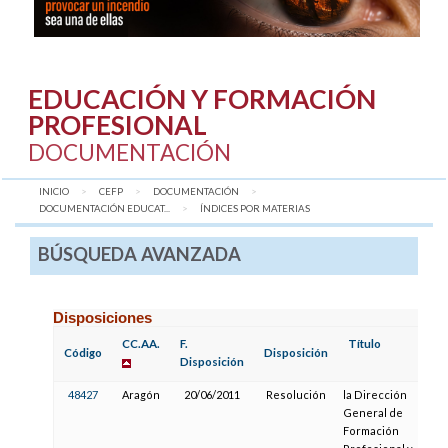
EDUCACIÓN Y FORMACIÓN
PROFESIONAL
DOCUMENTACIÓN
INICIO
CEFP
DOCUMENTACIÓN
DOCUMENTACIÓN EDUCAT...
AQUÍ:
ÍNDICES POR MATERIAS
BÚSQUEDA AVANZADA
Disposiciones
CC.AA.
F.
Título
F
Código
Disposición
Disposición
P
48427
Aragón
20/06/2011
Resolución
la Dirección
General de
Formación