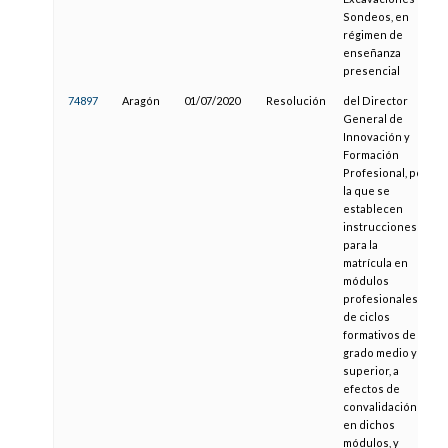
Sondeos, en
régimen de
enseñanza
presencial
74897
Aragón
01/07/2020
Resolución
del Director
General de
Innovación y
Formación
Profesional, por
la que se
establecen
instrucciones
para la
matrícula en
módulos
profesionales
de ciclos
formativos de
grado medio y
superior, a
efectos de
convalidación
en dichos
módulos, y