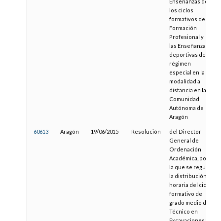
Enseñanzas de
los ciclos
formativos de
Formación
Profesional y
las Enseñanzas
deportivas de
régimen
especial en la
modalidad a
distancia en la
Comunidad
Autónoma de
Aragón
60613
Aragón
19/06/2015
Resolución
del Director
General de
Ordenación
Académica, por
la que se regula
la distribución
horaria del ciclo
formativo de
grado medio de
Técnico en
Excavaciones y