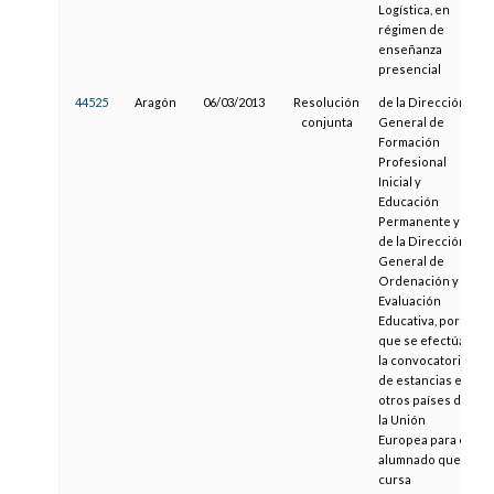
Logística, en
régimen de
enseñanza
presencial
44525
Aragón
06/03/2013
Resolución
de la Dirección
conjunta
General de
Formación
Profesional
Inicial y
Educación
Permanente y
de la Dirección
General de
Ordenación y
Evaluación
Educativa, por la
que se efectúa
la convocatoria
de estancias en
otros países de
la Unión
Europea para el
alumnado que
cursa