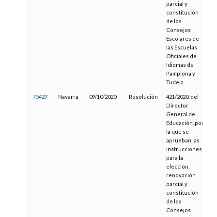
parcial y
constitución
de los
Consejos
Escolares de
las Escuelas
Oficiales de
Idiomas de
Pamplona y
Tudela
75427
Navarra
09/10/2020
Resolución
421/2020, del
0
Director
General de
Educación, por
la que se
aprueban las
instrucciones
para la
elección,
renovación
parcial y
constitución
de los
Consejos