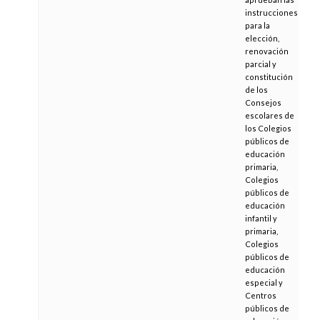
instrucciones
para la
elección,
renovación
parcial y
constitución
de los
Consejos
escolares de
los Colegios
públicos de
educación
primaria,
Colegios
públicos de
educación
infantil y
primaria,
Colegios
públicos de
educación
especial y
Centros
públicos de