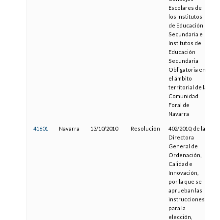
Escolares de
los Institutos
de Educación
Secundaria e
Institutos de
Educación
Secundaria
Obligatoria en
el ámbito
territorial de la
Comunidad
Foral de
Navarra
41601
Navarra
13/10/2010
Resolución
402/2010, de la
0
Directora
General de
Ordenación,
Calidad e
Innovación,
por la que se
aprueban las
instrucciones
para la
elección,