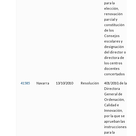
para la
elección,
renovación
parcial y
constitución
de los
Consejos
escolares y
designación
del director o
directora de
los centros
docentes
concertados
41585
Navarra
13/10/2010
Resolución
401/2010, de la
0
Directora
General de
Ordenación,
Calidad e
Innovación,
por la que se
aprueban las
instrucciones
para la