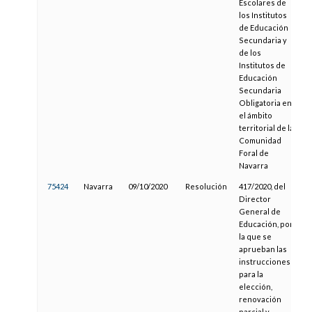
Escolares de
los Institutos
de Educación
Secundaria y
de los
Institutos de
Educación
Secundaria
Obligatoria en
el ámbito
territorial de la
Comunidad
Foral de
Navarra
75424
Navarra
09/10/2020
Resolución
417/2020, del
0
Director
General de
Educación, por
la que se
aprueban las
instrucciones
para la
elección,
renovación
parcial y