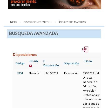
INICIO
DISPOSICIONES EN EDU...
AQUÍ:
ÍNDICES POR MATERIAS
BÚSQUEDA AVANZADA
Disposiciones
CC.AA.
F.
Título
F.
Código
Disposición
Disposición
P
9734
Navarra
19/10/2012
Resolución
656/2012, del
0
Director
General de
Educación,
Formación
Profesional y
Universidades,
por la que se
aprueban las