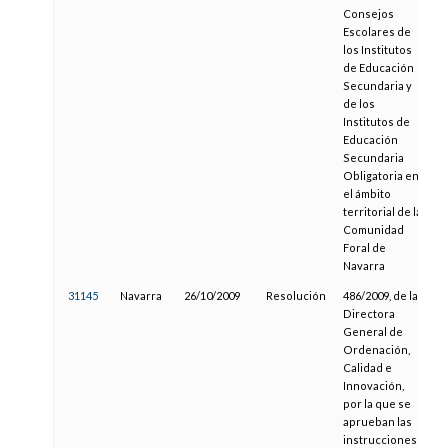
Consejos
Escolares de
los Institutos
de Educación
Secundaria y
de los
Institutos de
Educación
Secundaria
Obligatoria en
el ámbito
territorial de la
Comunidad
Foral de
Navarra
31145
Navarra
26/10/2009
Resolución
486/2009, de la
0
Directora
General de
Ordenación,
Calidad e
Innovación,
por la que se
aprueban las
instrucciones