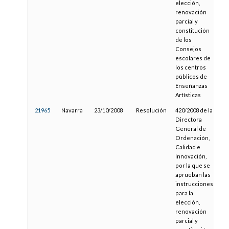
elección,
renovación
parcial y
constitución
de los
Consejos
escolares de
los centros
públicos de
Enseñanzas
Artísticas
21965
Navarra
23/10/2008
Resolución
420/2008 de la
0
Directora
General de
Ordenación,
Calidad e
Innovación,
por la que se
aprueban las
instrucciones
para la
elección,
renovación
parcial y