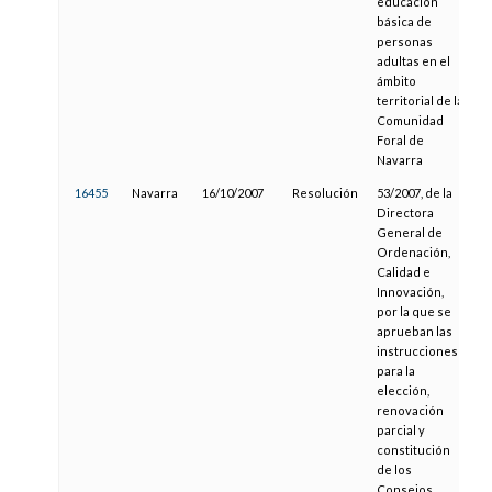
educación
básica de
personas
adultas en el
ámbito
territorial de la
Comunidad
Foral de
Navarra
16455
Navarra
16/10/2007
Resolución
53/2007, de la
3
Directora
General de
Ordenación,
Calidad e
Innovación,
por la que se
aprueban las
instrucciones
para la
elección,
renovación
parcial y
constitución
de los
Consejos