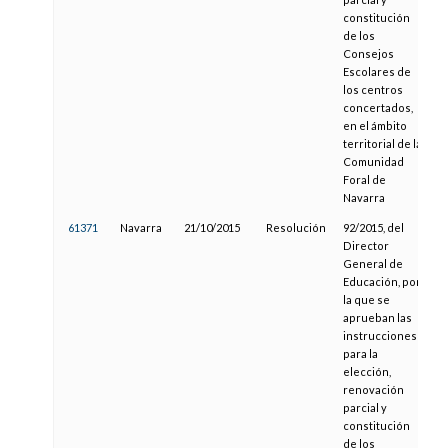
constitución
de los
Consejos
Escolares de
los centros
concertados,
en el ámbito
territorial de la
Comunidad
Foral de
Navarra
61371
Navarra
21/10/2015
Resolución
92/2015, del
2
Director
General de
Educación, por
la que se
aprueban las
instrucciones
para la
elección,
renovación
parcial y
constitución
de los