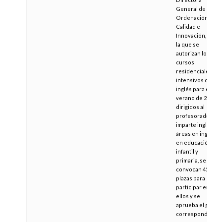
General de
Ordenación,
Calidad e
Innovación, por
la que se
autorizan los
cursos
residenciales
intensivos de
inglés para el
verano de 2010,
dirigidos al
profesorado que
imparte inglés, o
áreas en inglés,
en educación
infantil y
primaria, se
convocan 45
plazas para
participar en
ellos y se
aprueba el gasto
correspondiente