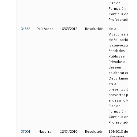
Plan de
Formación
Continua del
Profesorado
34362
País Vasco
10/05/2012
Resolución
de la
Viceconsejera
de Educación, de
la convocatoria a
Entidades
Públicas y
Privadas que
deseen
colaborar con el
Departamento
en la
presentación de
proyectos para
el desarrollo del
Plan de
Formación
Continua del
Profesorado
37004
Navarra
12/04/2010
Resolución
154/2010, de la
Directora