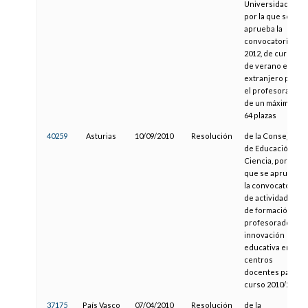
Universidades,
por la que se
aprueba la
convocatoria de
2012, de cursos
de verano en el
extranjero para
el profesorado,
de un máximo de
64 plazas
40259
Asturias
10/09/2010
Resolución
de la Consejería
de Educación y
Ciencia, por la
que se aprueba
la convocatoria
de actividades
de formación del
profesorado e
innovación
educativa en
centros
docentes para el
curso 2010/2011
37175
País Vasco
07/04/2010
Resolución
de la