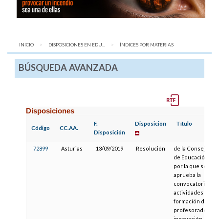
INICIO
DISPOSICIONES EN EDU...
AQUÍ:
ÍNDICES POR MATERIAS
BÚSQUEDA AVANZADA
Disposiciones
F.
Disposición
Título
Código
CC.AA.
Disposición
72899
Asturias
13/09/2019
Resolución
de la Consejería
de Educación,
por la que se
aprueba la
convocatoria de
actividades de
formación del
profesorado e
innovación