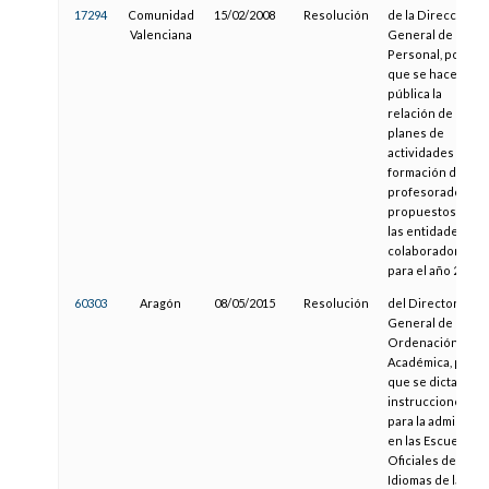
17294
Comunidad
15/02/2008
Resolución
de la Dirección
Valenciana
General de
Personal, por la
que se hace
pública la
relación de los
planes de
actividades de
formación del
profesorado,
propuestos por
las entidades
colaboradoras
para el año 2008
60303
Aragón
08/05/2015
Resolución
del Director
General de
Ordenación
Académica, por la
que se dictan
instrucciones
para la admisión
en las Escuelas
Oficiales de
Idiomas de la