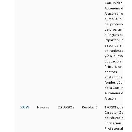
Comunidad
Autónoma de
Aragón en el
curso 2015-2016,
del profesorado
de programas
bilingües o que
imparten una
segunda lengua
extranjera en 5.º
y/o 6.º curso de
Educación
Primaria en
centros
sostenidos con
fondos públicos
de la Comunidad
Autónoma de
Aragón
53823
Navarra
20/03/2012
Resolución
170/2012, del
Director General
de Educación,
Formación
Profesional y