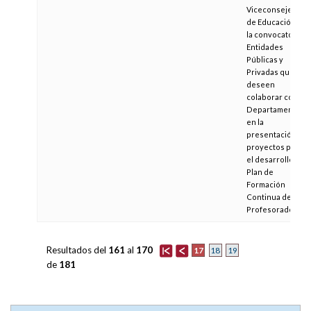
Viceconsejera
de Educación, de
la convocatoria a
Entidades
Públicas y
Privadas que
deseen
colaborar con el
Departamento
en la
presentación de
proyectos para
el desarrollo del
Plan de
Formación
Continua del
Profesorado
Resultados del
161
al
170
17
18
19
de
181