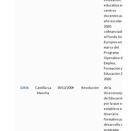
educativa en
centros
docentes para el
año escolar 2019-
2020,
cofinanciado por
el Fondo Social
Europeo en el
marco del
Programa
Operativo de
Empleo,
Formación y
Educación 2014-
2020
32836
Castilla-La
30/12/2009
Resolución
de la
Mancha
Viceconsejería
de Educación,
por la que se
establece el
itinerario
formativo para el
desarrollo del
programa