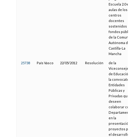
Escuela 2.0 en las
aulas de los
centros
docentes
sostenidos con
fondos públicos
de la Comunidad
Autónoma de
Castilla-La
Mancha
25738
País Vasco
22/05/2012
Resolución
de la
Viceconsejera
de Educación, de
la convocatoria a
Entidades
Públicas y
Privadas que
deseen
colaborar con el
Departamento
en la
presentación de
proyectos para
el desarrollo del