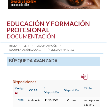
EDUCACIÓN Y FORMACIÓN
PROFESIONAL
DOCUMENTACIÓN
INICIO
CEFP
DOCUMENTACIÓN
DOCUMENTACIÓN EDUCAT...
AQUÍ:
ÍNDICES POR MATERIAS
BÚSQUEDA AVANZADA
Disposiciones
Código
F.
Título
CC.AA.
Disposición
Disposición
13978
Andalucía
11/12/2006
Orden
por la que se
regulan y