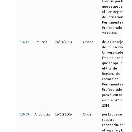
Ciencia, por la
que se aprueba
el Plan Regional
de Formación
Permanente del
Profesorado
2006/2007
13712
Murcia
20/11/2013
Orden
de la Consejería
de Educación,
Universidades y
Empleo, por la
que se aprueba
el Plan de
Regional de
Formación
Permanente del
Profesorado
para el curso
escolar 2013-
2014
13709
Andalucía
16/10/2006
Orden
por la que se
regula el
reconocimiento,
el registro y la