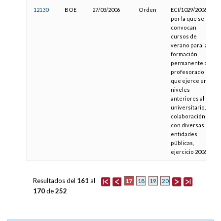
12130
BOE
27/03/2006
Orden
ECI/1029/2006,
por la que se
convocan
cursos de
verano para la
formación
permanente del
profesorado
que ejerce en
niveles
anteriores al
universitario, en
colaboración
con diversas
entidades
públicas,
ejercicio 2006
Resultados del
161
al
17
18
19
20
170
de
252