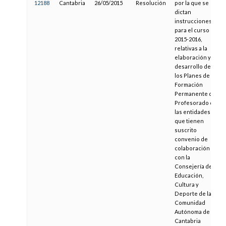
12188
Cantabria
26/05/2015
Resolución
por la que se
dictan
instrucciones,
para el curso
2015-2016,
relativas a la
elaboración y
desarrollo de
los Planes de
Formación
Permanente del
Profesorado de
las entidades
que tienen
suscrito
convenio de
colaboración
con la
Consejería de
Educación,
Cultura y
Deporte de la
Comunidad
Autónoma de
Cantabria