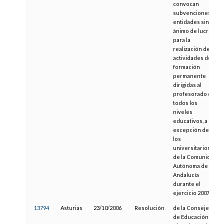
convocan
subvenciones a
entidades sin
ánimo de lucro,
para la
realización de
actividades de
formación
permanente
dirigidas al
profesorado de
todos los
niveles
educativos, a
excepción de
los
universitarios,
de la Comunidad
Autónoma de
Andalucía
durante el
ejercicio 2007
13794
Asturias
23/10/2006
Resolución
de la Consejería
de Educación y