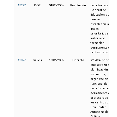
13227
BOE
04/08/2006
Resolución
de la Secretaría
General de
Educación, por la
que se
establecen las
líneas
prioritarias en
materia de
formación
permanente del
profesorado
12827
Galicia
15/06/2006
Decreto
99/2006, por el
que se regula la
planificación,
estructura,
organización y
funcionamiento
de la formación
permanente del
profesorado de
los centros de la
Comunidad
Autónoma de
Galicia