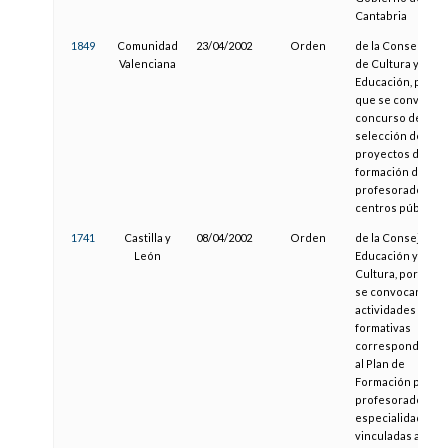
Cantabria
1849
Comunidad
23/04/2002
Orden
de la Conselleria
Valenciana
de Cultura y
Educación, por la
que se convoca u
concurso de
selección de
proyectos de
formación del
profesorado en
centros públicos.
1741
Castilla y
08/04/2002
Orden
de la Consejería 
León
Educación y
Cultura, por la qu
se convocan
actividades
formativas
correspondiente
al Plan de
Formación para e
profesorado de
especialidades
vinculadas a la