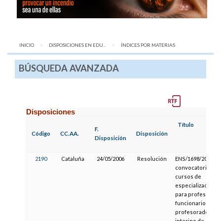
INICIO
DISPOSICIONES EN EDU...
AQUÍ:
ÍNDICES POR MATERIAS
BÚSQUEDA AVANZADA
Disposiciones
Título
F.
Código
CC.AA.
Disposición
Disposición
2190
Cataluña
24/05/2006
Resolución
ENS/1698/2002, d
convocatoria de
cursos de
especialización
para profesorad
funcionario y
profesorado
interino de