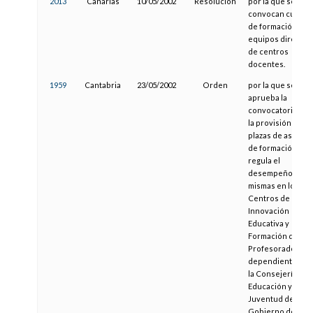
2013
Canarias
10/05/2002
Resolución
por la que se
convocan cursos
de formación de
equipos directiv
de centros
docentes.
1959
Cantabria
23/05/2002
Orden
por la que se
aprueba la
convocatoria par
la provisión de
plazas de asesor
de formación y se
regula el
desempeño de la
mismas en los
Centros de
Innovación
Educativa y
Formación del
Profesorado
dependientes de
la Consejería de
Educación y
Juventud del
Gobierno de