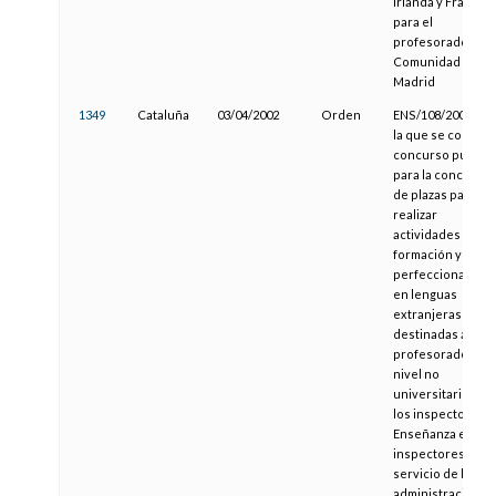
Irlanda y Francia
para el
profesorado de l
Comunidad de
Madrid
1349
Cataluña
03/04/2002
Orden
ENS/108/2002, po
la que se convoc
concurso público
para la concesión
de plazas para
realizar
actividades de
formación y
perfeccionamien
en lenguas
extranjeras
destinadas al
profesorado de
nivel no
universitario y a
los inspectores 
Enseñanza e
inspectores al
servicio de la
administración