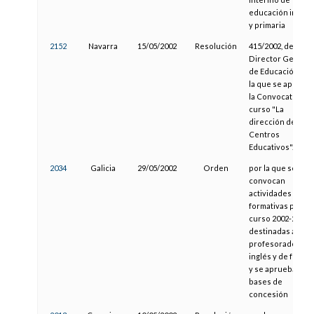
educación infanti
y primaria
2152
Navarra
15/05/2002
Resolución
415/2002, del
Director General
de Educación, po
la que se aprueb
la Convocatoria d
curso "La
dirección de
Centros
Educativos".
2034
Galicia
29/05/2002
Orden
por la que se
convocan
actividades
formativas para e
curso 2002-2003
destinadas a
profesorado de
inglés y de franc
y se aprueban su
bases de
concesión