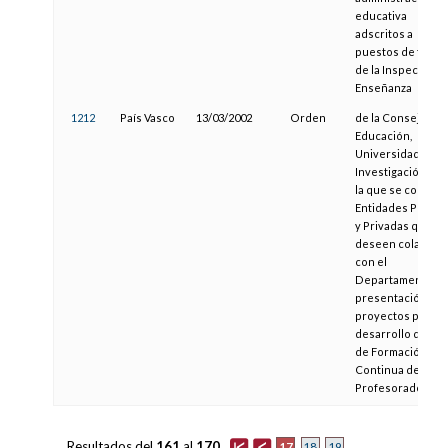
educativa
adscritos a
puestos de traba
de la Inspección 
Enseñanza
1212
País Vasco
13/03/2002
Orden
de la Consejera 
Educación,
Universidades e
Investigación, po
la que se convoca
Entidades Públic
y Privadas que
deseen colabora
con el
Departamento a l
presentación de
proyectos para el
desarrollo del Pl
de Formación
Continua del
Profesorado
Resultados del
161
al
170
17
18
19