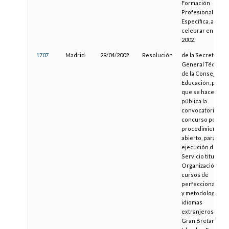
Formación
Profesional
Específica, a
celebrar en el añ
2002.
1707
Madrid
29/04/2002
Resolución
de la Secretaría
General Técnica
de la Consejería 
Educación, por la
que se hace
pública la
convocatoria de
concurso por el
procedimiento
abierto, para la
ejecución del
Servicio titulado
Organización de
cursos de
perfeccionamien
y metodología de
idiomas
extranjeros en
Gran Bretaña,