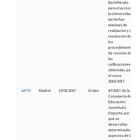
Bachillerato
para el acceso a
la Universidad,
las fechas
máximas de
realización y de
resolución de
los
procedimientos
de revisión de
las
calificaciones
obtenidas, para
el curso
2016/2017
64772
Madrid
13/01/2017
Orden
47/2017, de la
Consejería de
Educación,
Juventud y
Deporte, por la
que se
desarrollan
determinados
aspectos de la