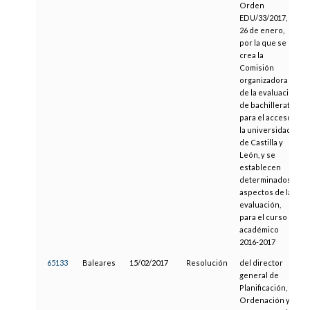
Orden
EDU/33/2017, de
26 de enero,
por la que se
crea la
Comisión
organizadora
de la evaluación
de bachillerato
para el acceso a
la universidad
de Castilla y
León, y se
establecen
determinados
aspectos de la
evaluación,
para el curso
académico
2016-2017
65133
Baleares
15/02/2017
Resolución
del director
general de
Planificación,
Ordenación y