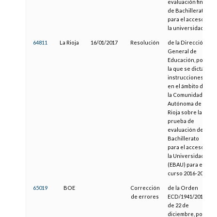
evaluación final
de Bachillerato
para el acceso a
la universidad
64811
La Rioja
16/01/2017
Resolución
de la Dirección
General de
Educación, por
la que se dictan
instrucciones
en el ámbito de
la Comunidad
Autónoma de La
Rioja sobre la
prueba de
evaluación de
Bachillerato
para el acceso a
la Universidad
(EBAU) para el
curso 2016-2017
65019
BOE
Corrección
de la Orden
de errores
ECD/1941/2016,
de 22 de
diciembre, por