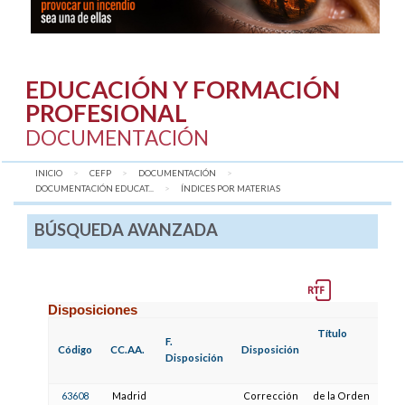
EDUCACIÓN Y FORMACIÓN
PROFESIONAL
DOCUMENTACIÓN
INICIO
CEFP
DOCUMENTACIÓN
DOCUMENTACIÓN EDUCAT...
AQUÍ:
ÍNDICES POR MATERIAS
BÚSQUEDA AVANZADA
Disposiciones
Título
F.
Código
CC.AA.
Disposición
Disposición
63608
Madrid
Corrección
de la Orden