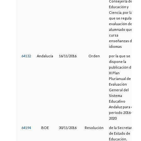
Consejería de
Educación y
Ciencia, por la
que se regula la
evaluación del
alumnado que
cursa
enseñanzas de
idiomas
64132
Andalucía
16/11/2016
Orden
por la que se
dispone la
publicación del
III Plan
Plurianual de
Evaluación
General del
Sistema
Educativo
Andaluz para el
período 2016-
2020
64194
BOE
30/11/2016
Resolución
de la Secretaría
de Estado de
Educación,