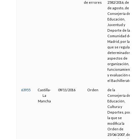
de errores
2582/2016, de 17
de agosto, de la
Consejería de
Educación,
Juventud y
Deporte de la
Comunidad de
Madrid, por la
que se regulan
determinados
aspectos de
organización,
funcionamiento
y evaluación en
el Bachillerato
63955
Castilla-
09/11/2016
Orden
de la
La
Consejería de
Mancha
Educación,
Cultura y
Deportes, por
la que se
modifica la
Orden de
25/06/2007, de la