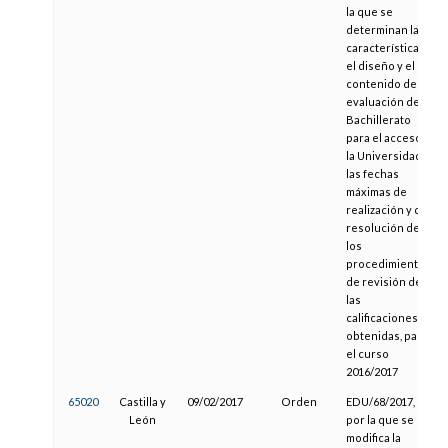
la que se
determinan las
características,
el diseño y el
contenido de la
evaluación de
Bachillerato
para el acceso a
la Universidad,
las fechas
máximas de
realización y de
resolución de
los
procedimientos
de revisión de
las
calificaciones
obtenidas, para
el curso
2016/2017
65020
Castilla y
09/02/2017
Orden
EDU/68/2017,
León
por la que se
modifica la