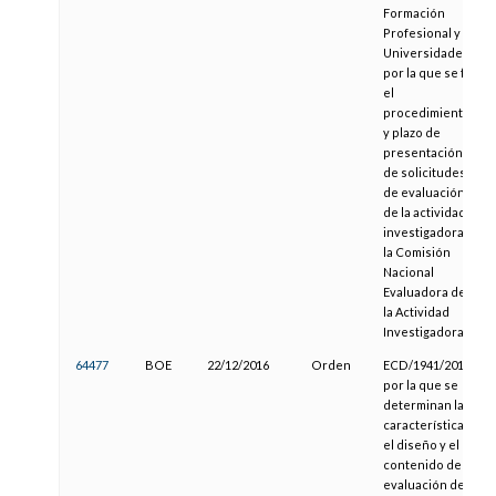
Formación
Profesional y
Universidades,
por la que se fija
el
procedimiento
y plazo de
presentación
de solicitudes
de evaluación
de la actividad
investigadora a
la Comisión
Nacional
Evaluadora de
la Actividad
Investigadora
64477
BOE
22/12/2016
Orden
ECD/1941/2016,
por la que se
determinan las
características,
el diseño y el
contenido de la
evaluación de