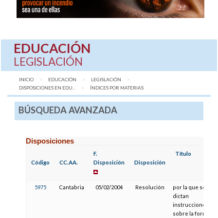
EDUCACIÓN
LEGISLACIÓN
INICIO
EDUCACIÓN
LEGISLACIÓN
DISPOSICIONES EN EDU...
AQUÍ:
ÍNDICES POR MATERIAS
BÚSQUEDA AVANZADA
Disposiciones
F.
Título
Código
CC.AA.
Disposición
Disposición
5975
Cantabria
05/02/2004
Resolución
por la que se
dictan
instrucciones
sobre la forma de