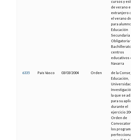
cursos y estancia
de verano en el
extranjero duran
el verano de 2004
para alumnos de 4
Educación
Secundaria
Obligatoria y 1.º d
Bachillerato de
centros
educativos de
Navarra
6335
País Vasco
03/03/2004
Orden
de la Consejera 
Educación,
Universidades e
Investigación, po
la que se adapta
para su aplicació
durante el
ejercicio 2004 la
Orden de
Convocatoria de
los programas de
perfeccionamien