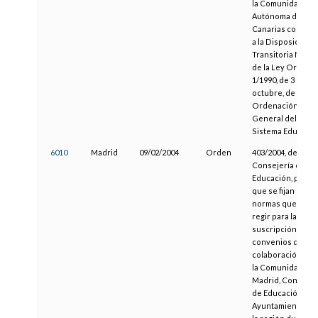
la Comunidad
Autónoma de
Canarias confor
a la Disposición
Transitoria Nove
de la Ley Orgánic
1/1990, de 3 de
octubre, de
Ordenación
General del
Sistema Educativ
6010
Madrid
09/02/2004
Orden
403/2004, de la
Consejería de
Educación, por la
que se fijan las
normas que han 
regir para la
suscripción de
convenios de
colaboración ent
la Comunidad de
Madrid, Consejer
de Educación, y l
Ayuntamientos d