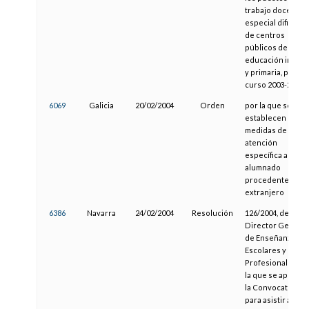
trabajo docente 
especial dificulta
de centros
públicos de
educación infanti
y primaria, para el
curso 2003-2004
6069
Galicia
20/02/2004
Orden
por la que se
establecen las
medidas de
atención
específica al
alumnado
procedente del
extranjero
6386
Navarra
24/02/2004
Resolución
126/2004, del
Director General
de Enseñanzas
Escolares y
Profesionales, po
la que se aprueb
la Convocatoria
para asistir a