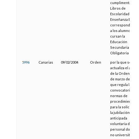
cumplimentar los
Libros de
Escolaridad de la
Enseñanza Básic
correspondiente
a los alumnos qu
cursan la
Educación
Secundaria
Obligatoria
5996
Canarias
09/02/2004
Orden
por la que se
actualiza el anexo
de la Orden de 13
de marzo de 2002,
que regula la
convocatoria y
normas de
procedimiento
para la solicitud 
la jubilación
anticipada
voluntaria del
personal docent
no universitario 