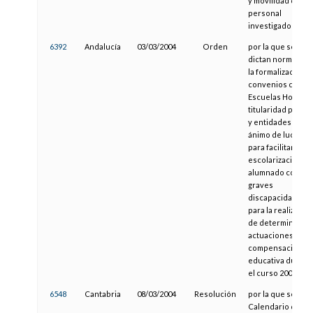
y movilidad del
personal
investigador
6392
Andalucía
03/03/2004
Orden
por la que se
dictan normas pa
la formalización d
convenios con
Escuelas Hogar d
titularidad privad
y entidades sin
ánimo de lucro,
para facilitar la
escolarización de
alumnado con
graves
discapacidades y
para la realizació
de determinadas
actuaciones de
compensación
educativa durant
el curso 2004/200
6548
Cantabria
08/03/2004
Resolución
por la que se fija e
Calendario de