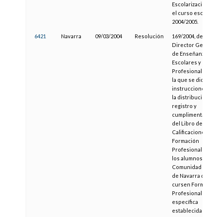
Escolarización pa
el curso escolar
2004/2005.
6421
Navarra
09/03/2004
Resolución
169/2004, del
Director General
de Enseñanzas
Escolares y
Profesionales, po
la que se dictan l
instrucciones pa
la distribución,
registro y
cumplimentación
del Libro de
Calificaciones de
Formación
Profesional para
los alumnos de la
Comunidad Foral
de Navarra que
cursen Formació
Profesional
específica
establecida en la