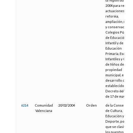
la región durante
2004 para realizar
actuaciones de
reforma,
ampliación, mejor
y conservación e
Colegios Público
de Educación
Infantil y de
Educación
Primaria, Escuela
Infantiles y Casas
de Niños de
propiedad
municipal, en
desarrollo de lo
establecido en el
Decreto 66/2001,
de 17 de mayo
6214
Comunidad
20/02/2004
Orden
de la Conselleria
Valenciana
de Cultura,
Educación y
Deporte, por la
que se clasifican
los puestos de