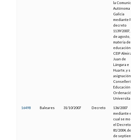
la Comunidad
Autónoma de
Galicia
mediante Real
decreto
1139/2007, de 31
de agosto, en
materia de
educación en el
CEIP Almirante
Juan de
Lángara e
Huarte, y su
asignación a la
Consellería de
Educación y
Ordenación
Universitaria.
16498
Baleares
31/10/2007
Decreto
136/2007
mediante el
cual se modifica
el Decreto
81/2004, de 17
de septiembre,