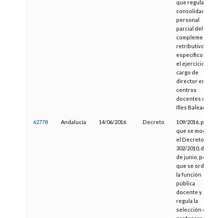
que regula la
consolidación
personal
parcial del
complemento
retributivo
específico por
el ejercicio del
cargo de
director en los
centros
docentes de las
Illes Balears
62778
Andalucía
14/06/2016
Decreto
109/2016, por el
que se modifica
el Decreto
302/2010, de 1
de junio, por el
que se ordena
la función
pública
docente y se
regula la
selección del