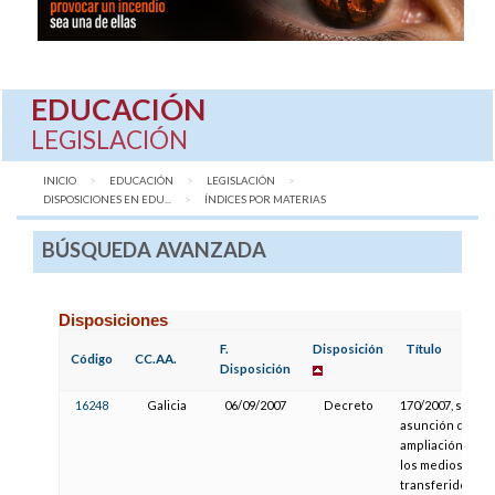
EDUCACIÓN
LEGISLACIÓN
INICIO
EDUCACIÓN
LEGISLACIÓN
DISPOSICIONES EN EDU...
AQUÍ:
ÍNDICES POR MATERIAS
BÚSQUEDA AVANZADA
Disposiciones
F.
Disposición
Título
Código
CC.AA.
Disposición
16248
Galicia
06/09/2007
Decreto
170/2007, sobre
asunción de la
ampliación de
los medios
transferidos a