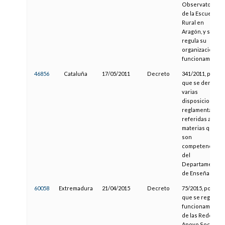
Observatorio
de la Escuela
Rural en
Aragón, y se
regula su
organización y
funcionamiento
46856
Cataluña
17/05/2011
Decreto
341/2011, por el
que se derogan
varias
disposiciones
reglamentarias
referidas a las
materias que
son
competencia
del
Departamento
de Enseñanza
60058
Extremadura
21/04/2015
Decreto
75/2015, por el
que se regula el
funcionamiento
de las Redes de
Apoyo Social e