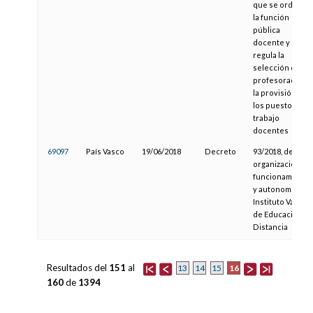
que se ordena
la función
pública
docente y se
regula la
selección del
profesorado y
la provisión de
los puestos de
trabajo
docentes
69097
País Vasco
19/06/2018
Decreto
93/2018, de
organización,
funcionamiento
y autonomía del
Instituto Vasco
de Educación a
Distancia
Resultados del
151
al
16
13
14
15
160
de
1394