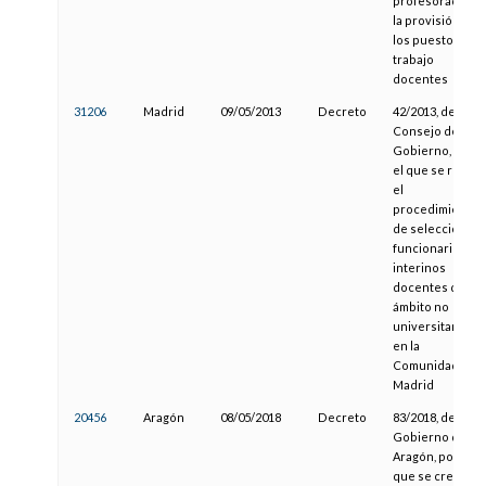
profesorado y
la provisión de
los puestos de
trabajo
docentes
31206
Madrid
09/05/2013
Decreto
42/2013, del
Consejo de
Gobierno, por
el que se regula
el
procedimiento
de selección de
funcionarios
interinos
docentes de
ámbito no
universitario
en la
Comunidad de
Madrid
20456
Aragón
08/05/2018
Decreto
83/2018, del
Gobierno de
Aragón, por el
que se crea el