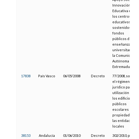
Innovación
Educativa en
los centros
educativos
sostenidos con
fondos
públicos de
enseñanza no
universitaria de
la Comunidad
Autónoma de
Extremadura
17838
País Vasco
06/05/2008
Decreto
77/2008, sobre
el régimen
jurídico para la
utilización de
los edificios
públicos
escolares de
propiedad de
las entidades
locales
38153
Andalucía
01/06/2010
Decreto
302/2010, por el