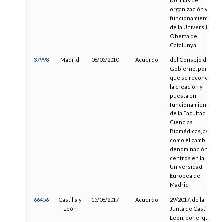
Normas de
organización y
funcionamiento
de la Universitat
Oberta de
Catalunya
37998
Madrid
06/05/2010
Acuerdo
del Consejo de
Gobierno, por el
que se reconoce
la creación y
puesta en
funcionamiento
de la Facultad de
Ciencias
Biomédicas, así
como el cambio de
denominación de
centros en la
Universidad
Europea de
Madrid
66456
Castilla y
15/06/2017
Acuerdo
29/2017, de la
León
Junta de Castilla y
León, por el que