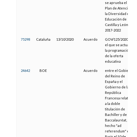
se aprueba el II
Plan de Atención a
la Diversidad en la
Educación de
Castilla y León
2017-2022
75298
Cataluña
13/10/2020
Acuerdo
GOV/125/2020, por
el que se actualiza
la programación
de la oferta
educativa
24642
BOE
Acuerdo
entre el Gobierno
del Reino de
España y el
Gobierno de la
República
Francesa relativo
a la doble
titulación de
Bachiller y de
Baccalauréat,
hecho "ad
referendum" en
París el 10 de