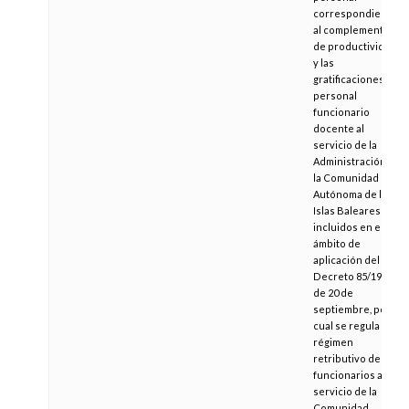
correspondientes
al complemento
de productividad
y las
gratificaciones al
personal
funcionario
docente al
servicio de la
Administración de
la Comunidad
Autónoma de las
Islas Baleares
incluidos en el
ámbito de
aplicación del
Decreto 85/1990,
de 20 de
septiembre, por el
cual se regula el
régimen
retributivo de los
funcionarios al
servicio de la
Comunidad