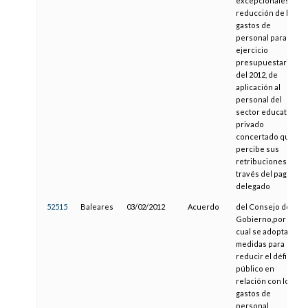
excepcionales de
reducción de los
gastos de
personal para el
ejercicio
presupuestario
del 2012, de
aplicación al
personal del
sector educativo
privado
concertado que
percibe sus
retribuciones a
través del pago
delegado
52515
Baleares
03/02/2012
Acuerdo
del Consejo de
Gobierno,por el
cual se adoptan
medidas para
reducir el déficit
público en
relación con los
gastos de
personal