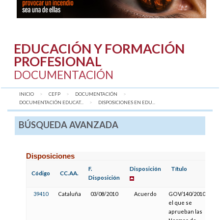
EDUCACIÓN Y FORMACIÓN
PROFESIONAL
DOCUMENTACIÓN
INICIO
CEFP
DOCUMENTACIÓN
DOCUMENTACIÓN EDUCAT...
AQUÍ:
DISPOSICIONES EN EDU...
BÚSQUEDA AVANZADA
Disposiciones
F.
Disposición
Título
Código
CC.AA.
Disposición
39410
Cataluña
03/08/2010
Acuerdo
GOV/140/2010, por
el que se
aprueban las