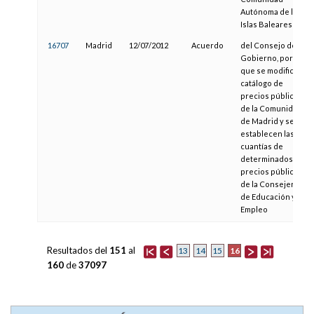
Autónoma de las
Islas Baleares
16707
Madrid
12/07/2012
Acuerdo
del Consejo de
Gobierno, por el
que se modifica el
catálogo de
precios públicos
de la Comunidad
de Madrid y se
establecen las
cuantías de
determinados
precios públicos
de la Consejería
de Educación y
Empleo
Resultados del
151
al
16
13
14
15
160
de
37097