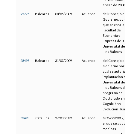
enero de 2008
25776
Baleares
08/05/2009
Acuerdo
del Consejo de
Gobierno, por el
que se crea la
Facultad de
Economía y
Empresa de la
Universitat de les
Illes Balears
28493
Baleares
31/07/2009
Acuerdo
del Consejo de
Gobierno por el
cual se autoriza la
implantación en la
Universitat de les
Illes Balears del
programa de
Doctorado en
Cognición y
Evolución Humana
53498
Cataluña
27/03/2012
Acuerdo
GOV/25/2012, por
el que se adoptan
medidas