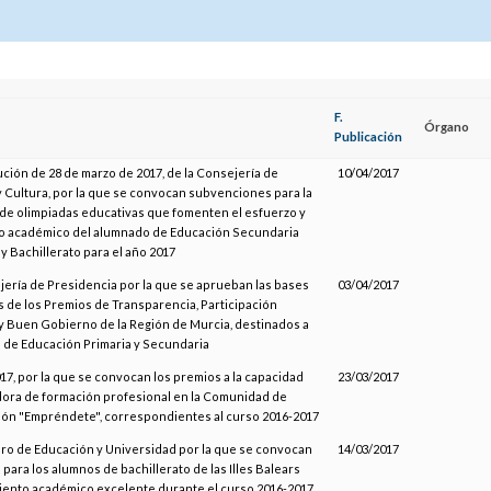
F.
Órgano
Publicación
ución de 28 de marzo de 2017, de la Consejería de
10/04/2017
 Cultura, por la que se convocan subvenciones para la
 de olimpiadas educativas que fomenten el esfuerzo y
o académico del alumnado de Educación Secundaria
 y Bachillerato para el año 2017
jería de Presidencia por la que se aprueban las bases
03/04/2017
 de los Premios de Transparencia, Participación
 Buen Gobierno de la Región de Murcia, destinados a
 de Educación Primaria y Secundaria
7, por la que se convocan los premios a la capacidad
23/03/2017
ra de formación profesional en la Comunidad de
León "Empréndete", correspondientes al curso 2016-2017
ro de Educación y Universidad por la que se convocan
14/03/2017
 para los alumnos de bachillerato de las Illes Balears
iento académico excelente durante el curso 2016-2017