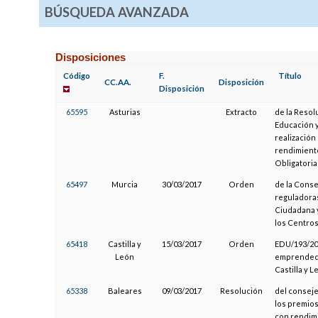
BÚSQUEDA AVANZADA
Disposiciones
Código
F.
Título
CC.AA.
Disposición
Disposición
65595
Asturias
Extracto
de la Resol
Educación y
realización
rendimient
Obligatoria
65497
Murcia
30/03/2017
Orden
de la Conse
reguladoras
Ciudadana y
los Centros
65418
Castilla y
15/03/2017
Orden
EDU/193/201
León
emprendedo
Castilla y 
65338
Baleares
09/03/2017
Resolución
del conseje
los premios
con rendim