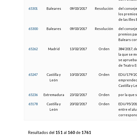
65301
Baleares
09/03/2017
Resolución
del conseje
los premios
de las Ille
65300
Baleares
09/03/2017
Resolución
del conseje
premios par
Balears cor
65262
Madrid
13/02/2017
Orden
384/2017, d
la que se m
se aprueban
de Teatro E
65247
Castilla y
10/03/2017
Orden
EDU/179/201
León
emprendedo
Castilla y 
65236
Extremadura
23/02/2017
Orden
por la que 
65178
Castilla y
20/02/2017
Orden
EDU/95/2017
León
entre el al
correspondi
Resultados del
151
al
160
de
1761