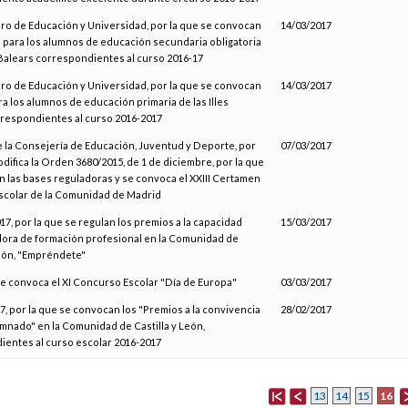
ro de Educación y Universidad, por la que se convocan
14/03/2017
 para los alumnos de educación secundaria obligatoria
s Balears correspondientes al curso 2016-17
ro de Educación y Universidad, por la que se convocan
14/03/2017
a los alumnos de educación primaria de las Illes
respondientes al curso 2016-2017
e la Consejería de Educación, Juventud y Deporte, por
07/03/2017
odifica la Orden 3680/2015, de 1 de diciembre, por la que
 las bases reguladoras y se convoca el XXIII Certamen
scolar de la Comunidad de Madrid
7, por la que se regulan los premios a la capacidad
15/03/2017
ra de formación profesional en la Comunidad de
León, "Empréndete"
se convoca el XI Concurso Escolar "Día de Europa"
03/03/2017
, por la que se convocan los "Premios a la convivencia
28/02/2017
umnado" en la Comunidad de Castilla y León,
entes al curso escolar 2016-2017
16
13
14
15