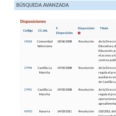
BÚSQUEDA AVANZADA
Disposiciones
F.
Disposición
Título
Código
CC.AA.
Disposición
19418
Comunidad
18/06/2008
Resolución
de la Direcc
Valenciana
Educativa y d
Educación, po
el acceso a l
centros públ
17994
Castilla-La
19/05/2008
Resolución
de la Direcc
Mancha
regula el pro
auxiliares e
de Castilla-
17991
Castilla-La
19/05/2008
Resolución
de la Direcc
Mancha
regula el pro
operaciones 
agroalimenta
45950
Navarra
14/03/2011
Resolución
102/2011, de
Universidades