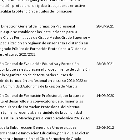
mación profesional dirigida a trabajadores en activo
 facilitar la obtención de títulos de Formación
la Dirección General de Formación Profesional
28/07/2021
r la que se establecen las instrucciones para la
de Ciclos Formativos de Grado Medio, Grado Superior y
pecialización en régimen de enseñanza a distancia en
tegrado Público de Formación Profesional a Distancia
ara el curso 2021/2022
ión General de Evaluación Educativa y Formación
26/06/2021
 por la que se establecen el procedimiento de admisión
e la organización de determinados cursos de
ión de formación profesional en el curso 2021/2022, en
 la Comunidad Autónoma de la Región de Murcia
ión General de Formación Profesional, por la que se
14/09/2020
rta, el desarrollo y la convocatoria de admisión a las
odulares de Formación Profesional del sistema
 régimen presencial, en el ámbito de la comunidad
Castilla-La Mancha, para el curso académico 2020/2021
 de la Subdirección General de Universidades,
22/06/2012
rmanente e Innovación Educativa, por la que se dictan
s para la impartición del Ciclo Formativo de Grado