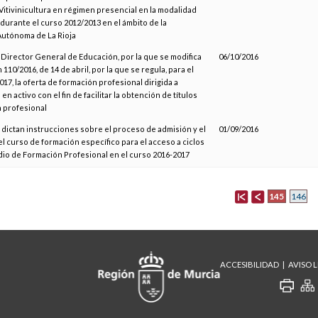
Vitivinicultura en régimen presencial en la modalidad
durante el curso 2012/2013 en el ámbito de la
utónoma de La Rioja
l Director General de Educación, por la que se modifica
06/10/2016
 110/2016, de 14 de abril, por la que se regula, para el
17, la oferta de formación profesional dirigida a
en activo con el fin de facilitar la obtención de títulos
 profesional
e dictan instrucciones sobre el proceso de admisión y el
01/09/2016
l curso de formación específico para el acceso a ciclos
io de Formación Profesional en el curso 2016-2017
145
146
ACCESIBILIDAD
AVISO 