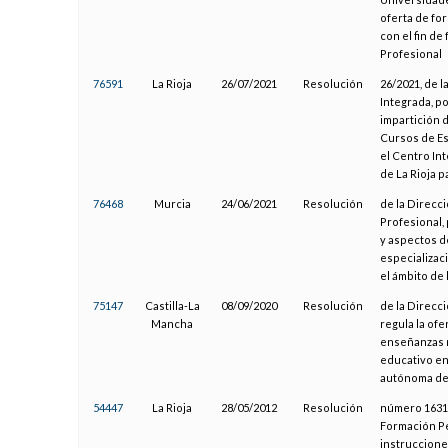
oferta de for
con el fin de
Profesional
76591
La Rioja
26/07/2021
Resolución
26/2021, de 
Integrada, po
impartición 
Cursos de Es
el Centro In
de La Rioja p
76468
Murcia
24/06/2021
Resolución
de la Direcc
Profesional,
y aspectos d
especializac
el ámbito de
75147
Castilla-La
08/09/2020
Resolución
de la Direcc
Mancha
regula la ofe
enseñanzas m
educativo en
autónoma de 
54447
La Rioja
28/05/2012
Resolución
número 1631,
Formación Pe
instruccione