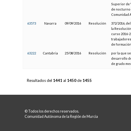
Superior de 
de nocturno 
Comunidad A
63573
Navarra
09/09/2016
Resolución
372/2016, de
la Resolución
curso 2016-20
trabajadores 
de formación
63222
Cantabria
25/08/2016
Resolución
por la que s
desarrollo de
de grado med
Resultados del
1441
al
1450
de
1455
© Todos los derechos reservados.
Comunidad Autónoma de la Región de Murcia