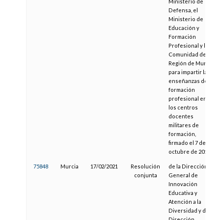
Ministerio de
Defensa, el
Ministerio de
Educación y
Formación
Profesional y la
Comunidad de la
Región de Murcia,
para impartir las
enseñanzas de
formación
profesional en
los centros
docentes
militares de
formación,
firmado el 7 de
octubre de 2019"
75848
Murcia
17/02/2021
Resolución
de la Dirección
conjunta
General de
Innovación
Educativa y
Atención a la
Diversidad y de la
Dirección