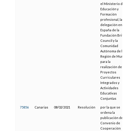
el Ministerio de
Educación y
Formación
profesional, la
delegación en
España de la
Fundación British
Council y la
Comunidad
Autónoma de la
Región de Murcia,
para la
realización de
Proyectos
Curriculares
Integrados y
Actividades
Educativas
Conjuntas
75856
Canarias
08/02/2021
Resolución
por la que se
ordena la
publicación del
Convenio de
Cooperación