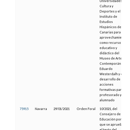
Universidades,
Cultura y
Deportes y el
Instituto de
Estudios
Hispánicos de
Canarias para el
aprovechamiento
como recurso
educativo y
didáctico del
Museo de Arte
Contemporáneo
Eduardo
Westerdalh y el
desarrollo de
acciones
formativas para el
profesorado y
alumnado
75915
Navarra
29/01/2021
Orden Foral
10/2021, del
Consejero de
Educación por la
que se aprueba
el texto del