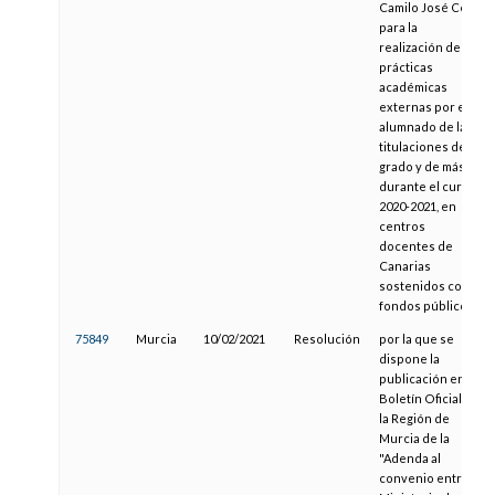
Camilo José Cela
para la
realización de
prácticas
académicas
externas por el
alumnado de las
titulaciones de
grado y de máster
durante el curso
2020-2021, en
centros
docentes de
Canarias
sostenidos con
fondos públicos
75849
Murcia
10/02/2021
Resolución
por la que se
dispone la
publicación en el
Boletín Oficial de
la Región de
Murcia de la
"Adenda al
convenio entre el