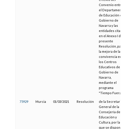
Convenio entre
el Departamento
de Educación del
Gobierno de
Navarra y las
entidades citadas
en el Anexo I de la
presente
Resolución, para
la mejora de la
convivencia en
los Centros
Educativos de
Gobierno de
Navarra,
mediante el
programa
"Tiempo Fuera"
75929
Murcia
01/03/2021
Resolución
de la Secretaria
General de la
Consejería de
Educación y
Cultura, por la
que se dispone la