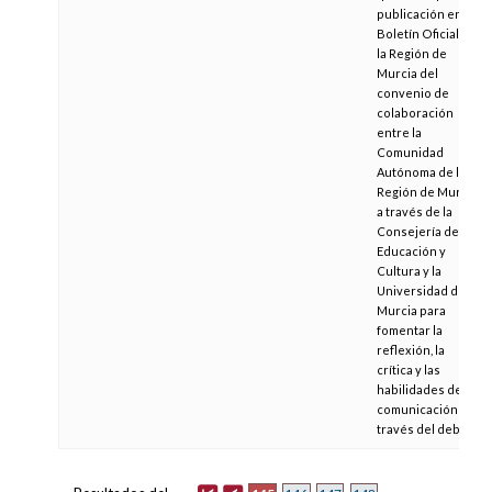
publicación en el
Boletín Oficial de
la Región de
Murcia del
convenio de
colaboración
entre la
Comunidad
Autónoma de la
Región de Murcia,
a través de la
Consejería de
Educación y
Cultura y la
Universidad de
Murcia para
fomentar la
reflexión, la
crítica y las
habilidades de
comunicación a
través del debate