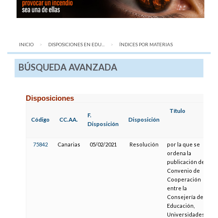
INICIO
DISPOSICIONES EN EDU...
AQUÍ:
ÍNDICES POR MATERIAS
BÚSQUEDA AVANZADA
Disposiciones
Título
F.
Código
CC.AA.
Disposición
Disposición
75842
Canarias
05/02/2021
Resolución
por la que se
ordena la
publicación del
Convenio de
Cooperación
entre la
Consejería de
Educación,
Universidades,