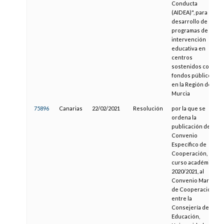
Conducta
(AIDEA)", para el
desarrollo de
programas de
intervención
educativa en
centros
sostenidos con
fondos públicos
en la Región de
Murcia
75896
Canarias
22/02/2021
Resolución
por la que se
ordena la
publicación del
Convenio
Específico de
Cooperación,
curso académico
2020/2021, al
Convenio Marco
de Cooperación
entre la
Consejería de
Educación,