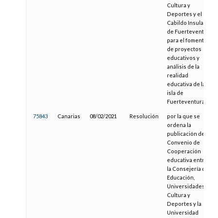
Cultura y
Deportes y el
Cabildo Insular
de Fuerteventura
para el fomento
de proyectos
educativos y
análisis de la
realidad
educativa de la
isla de
Fuerteventura
75843
Canarias
08/02/2021
Resolución
por la que se
ordena la
publicación del
Convenio de
Cooperación
educativa entre
la Consejería de
Educación,
Universidades,
Cultura y
Deportes y la
Universidad