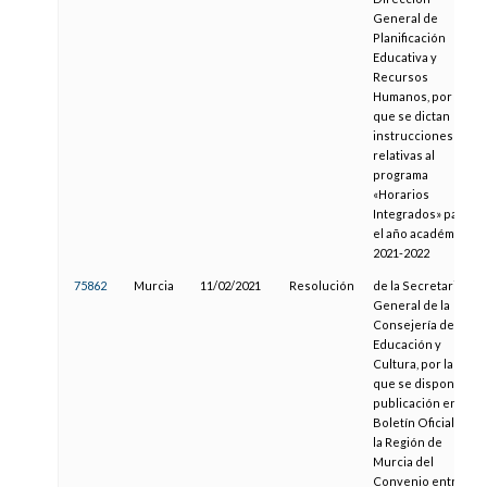
General de
Planificación
Educativa y
Recursos
Humanos, por la
que se dictan
instrucciones
relativas al
programa
«Horarios
Integrados» para
el año académico
2021-2022
75862
Murcia
11/02/2021
Resolución
de la Secretaria
General de la
Consejería de
Educación y
Cultura, por la
que se dispone la
publicación en el
Boletín Oficial de
la Región de
Murcia del
Convenio entre