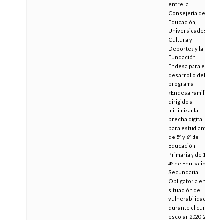
entre la
Consejería de
Educación,
Universidades,
Cultura y
Deportes y la
Fundación
Endesa para el
desarrollo del
programa
«Endesa Familias»
dirigido a
minimizar la
brecha digital
para estudiantes
de 5º y 6º de
Educación
Primaria y de 1º a
4º de Educación
Secundaria
Obligatoria en
situación de
vulnerabilidad
durante el curso
escolar 2020-2021