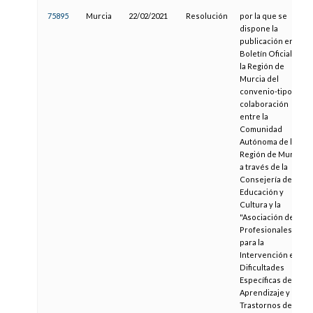
75895
Murcia
22/02/2021
Resolución
por la que se
dispone la
publicación en el
Boletín Oficial de
la Región de
Murcia del
convenio-tipo de
colaboración
entre la
Comunidad
Autónoma de la
Región de Murcia,
a través de la
Consejería de
Educación y
Cultura y la
"Asociación de
Profesionales
para la
Intervención en
Dificultades
Específicas de
Aprendizaje y
Trastornos de