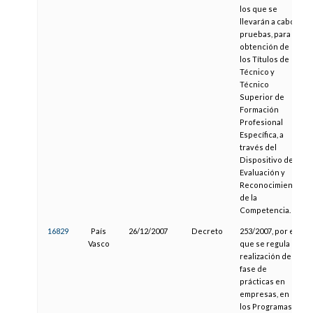
los que se
llevarán a cabo
pruebas, para la
obtención de
los Títulos de
Técnico y
Técnico
Superior de
Formación
Profesional
Específica, a
través del
Dispositivo de
Evaluación y
Reconocimiento
de la
Competencia.
16829
País
26/12/2007
Decreto
253/2007, por el
Vasco
que se regula la
realización de la
fase de
prácticas en
empresas, en
los Programas