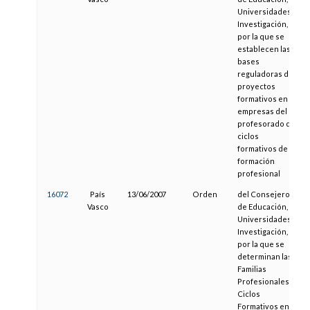
Universidades e
Investigación,
por la que se
establecen las
bases
reguladoras de
proyectos
formativos en
empresas del
profesorado de
ciclos
formativos de
formación
profesional
16072
País
13/06/2007
Orden
del Consejero
Vasco
de Educación,
Universidades e
Investigación,
por la que se
determinan las
Familias
Profesionales y
Ciclos
Formativos en