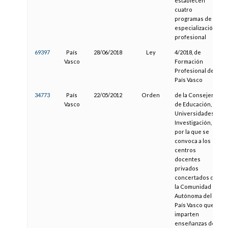
establecen
cuatro
programas de
especialización
profesional
69397
País
28/06/2018
Ley
4/2018, de
Vasco
Formación
Profesional del
País Vasco
34773
País
22/05/2012
Orden
de la Consejera
Vasco
de Educación,
Universidades e
Investigación,
por la que se
convoca a los
centros
docentes
privados
concertados de
la Comunidad
Autónoma del
País Vasco que
imparten
enseñanzas de