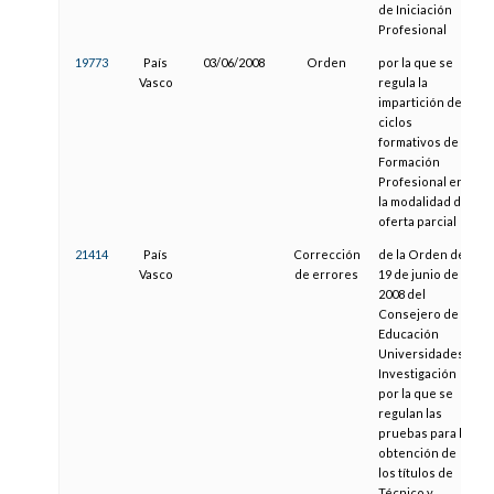
de Iniciación
Profesional
19773
País
03/06/2008
Orden
por la que se
Vasco
regula la
impartición de
ciclos
formativos de
Formación
Profesional en
la modalidad de
oferta parcial
21414
País
Corrección
de la Orden de
Vasco
de errores
19 de junio de
2008 del
Consejero de
Educación
Universidades e
Investigación
por la que se
regulan las
pruebas para la
obtención de
los títulos de
Técnico y