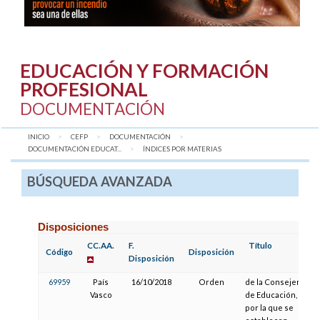
EDUCACIÓN Y FORMACIÓN
PROFESIONAL
DOCUMENTACIÓN
INICIO
CEFP
DOCUMENTACIÓN
DOCUMENTACIÓN EDUCAT...
AQUÍ:
ÍNDICES POR MATERIAS
BÚSQUEDA AVANZADA
Disposiciones
CC.AA.
F.
Título
Código
Disposición
Disposición
69959
País
16/10/2018
Orden
de la Consejera
Vasco
de Educación,
por la que se