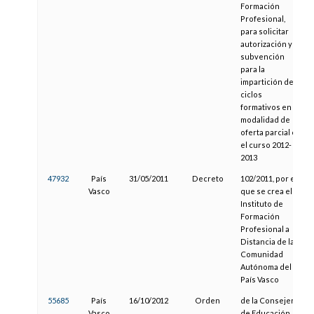
Formación
Profesional,
para solicitar
autorización y
subvención
para la
impartición de
ciclos
formativos en la
modalidad de
oferta parcial en
el curso 2012-
2013
47932
País
31/05/2011
Decreto
102/2011, por el
Vasco
que se crea el
Instituto de
Formación
Profesional a
Distancia de la
Comunidad
Autónoma del
País Vasco
55685
País
16/10/2012
Orden
de la Consejera
Vasco
de Educación,