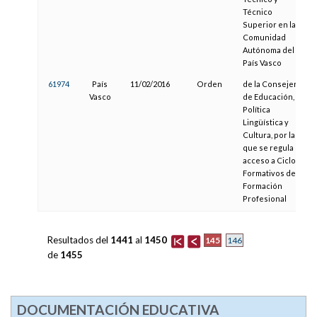
Técnico
Superior en la
Comunidad
Autónoma del
País Vasco
61974
País
11/02/2016
Orden
de la Consejera
Vasco
de Educación,
Política
Lingüística y
Cultura, por la
que se regula el
acceso a Ciclos
Formativos de
Formación
Profesional
Resultados del
1441
al
1450
145
146
de
1455
DOCUMENTACIÓN EDUCATIVA