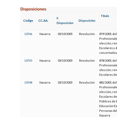
Disposiciones
Título
F.
Código
CC.AA.
Disposición
Disposición
10746
Navarra
03/10/2005
Resolución
879/2005, de
Profesionale
elección, re
Escolares y 
concertados
10745
Navarra
03/10/2005
Resolución
878/2005, de
Profesionale
elección, re
Escolares de
10748
Navarra
03/10/2005
Resolución
881/2005, de
Profesionale
elección, re
Escolares de
Públicos de E
Educación Es
Personas Adu
Navarra