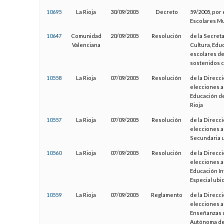
10695
La Rioja
30/09/2005
Decreto
59/2005, por
Escolares Mu
10647
Comunidad
20/09/2005
Resolución
de la Secret
Valenciana
Cultura, Edu
escolares de
sostenidos c
10558
La Rioja
07/09/2005
Resolución
de la Direcc
elecciones a
Educación de
Rioja
10557
La Rioja
07/09/2005
Resolución
de la Direcc
elecciones a
Secundaria u
10560
La Rioja
07/09/2005
Resolución
de la Direcc
elecciones a
Educación In
Especial ubi
10559
La Rioja
07/09/2005
Reglamento
de la Direcc
elecciones a
Enseñanzas 
Autónoma de 