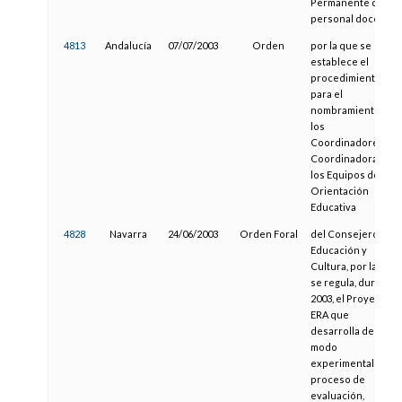
Permanente del
personal docente
4813
Andalucía
07/07/2003
Orden
por la que se
establece el
procedimiento
para el
nombramiento de
los
Coordinadores y
Coordinadoras de
los Equipos de
Orientación
Educativa
4828
Navarra
24/06/2003
Orden Foral
del Consejero de
Educación y
Cultura, por la que
se regula, durante
2003, el Proyecto
ERA que
desarrolla de
modo
experimental el
proceso de
evaluación,