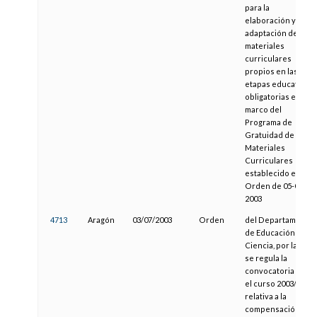
para la
elaboración y
adaptación de
materiales
curriculares
propios en las
etapas educativas
obligatorias en el
marco del
Programa de
Gratuidad de
Materiales
Curriculares
establecido en la
Orden de 05-06-
2003
4713
Aragón
03/07/2003
Orden
del Departamento
de Educación y
Ciencia, por la que
se regula la
convocatoria para
el curso 2003/2004
relativa a la
compensación de