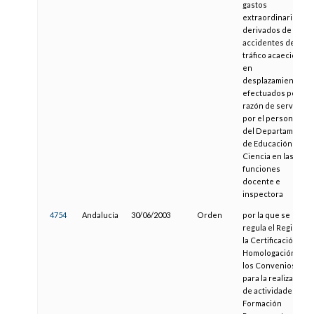
gastos
extraordinarios
derivados de
accidentes de
tráfico acaecidos
en
desplazamientos
efectuados por
razón de servicio
por el personal
del Departamento
de Educación y
Ciencia en las
funciones
docente e
inspectora
4754
Andalucía
30/06/2003
Orden
por la que se
regula el Registro,
la Certificación, la
Homologación y
los Convenios
para la realización
de actividades de
Formación