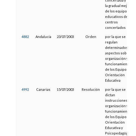
concertada y para
la gradual mejora
de los equipos
educativos de los
centros
concertados
4882
Andalucía
23/07/2003
Orden
por la que se
regulan
determinados
aspectos sobre la
organización y el
funcionamiento
de los Equipos de
Orientación
Educativa
4992
Canarias
15/07/2003
Resolución
por la que se
dictan
instrucciones de
organización y
funcionamiento
de los Equipos de
Orientación
Educativa y
Psicopedagógicos