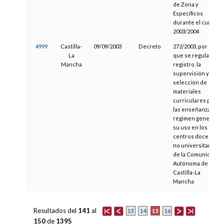
de Zona y
Específicos
durante el curso
2003/2004
4999
Castilla-
09/09/2003
Decreto
272/2003, por el
La
que se regula el
Mancha
registro, la
supervisión y la
selección de
materiales
curriculares para
las enseñanzas de
régimen general y
su uso en los
centros docentes
no universitarios
de la Comunidad
Autónoma de
Castilla-La
Mancha
Resultados del
141
al
15
13
14
16
150
de
1395