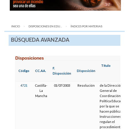
INICIO
DISPOSICIONES EN EDU...
AQUÍ:
ÍNDICES POR MATERIAS
BÚSQUEDA AVANZADA
Disposiciones
Título
F.
Código
CC.AA.
Disposición
Disposición
4721
Castilla-
01/07/2003
Resolución
de la Dirección
La
General de
Mancha
Coordinación y
Política Educativa,
por la que se
hacen públicas las
Instrucciones que
regulan el
procedimiento