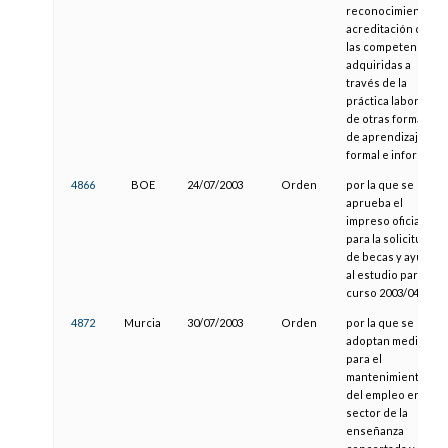
reconocimiento y
acreditación de
las competencias
adquiridas a
través de la
práctica laboral y
de otras formas
de aprendizaje no
formal e informal
4866
BOE
24/07/2003
Orden
por la que se
aprueba el
impreso oficial
para la solicitud
de becas y ayudas
al estudio para el
curso 2003/04
4872
Murcia
30/07/2003
Orden
por la que se
adoptan medidas
para el
mantenimiento
del empleo en el
sector de la
enseñanza