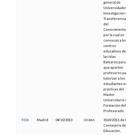
general de
Universidades,
Investigación y
Transferencia
del
Conocimiento,
por la cual se
convocan a los
centros
educativos de
las Islas
Baleares para
que aporten
profesores para
tutorizar a los
estudiantes en
prácticas del
Master
Universitario de
Formación del
Profesorado
9326
Madrid
04/10/2013
Orden
3165/2013, de la
Consejería de
Educación,