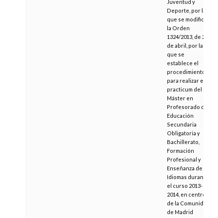
Juventud y
Deporte, por la
que se modifica
la Orden
1324/2013, de 23
de abril, por la
que se
establece el
procedimiento
para realizar el
practicum del
Máster en
Profesorado de
Educación
Secundaria
Obligatoria y
Bachillerato,
Formación
Profesional y
Enseñanza de
Idiomas durante
el curso 2013-
2014, en centros
de la Comunidad
de Madrid