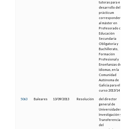
tutoras para el
desarrollo del
prácticum
correspondente
al máster en
Profesorado de
Educación
Secundaria
Obligatoria y
Bachillerato,
Formación
Profesional y
Enseñanzas de
Idiomas, en la
Comunidad
Autónoma de
Galicia para el
curso 2013/14
5063
Baleares
13/09/2013
Resolución
del director
general de
Universidades,
Investigación y
Transferencia
del