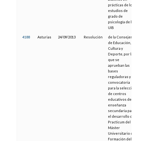
prácticas de los
estudios de
grado de
psicología de la
UIB
4188
Asturias
24/09/2013
Resolución
de la Consejería
de Educación,
Cultura y
Deporte, por la
que se
aprueban las
bases
reguladoras y la
convocatoria
para la selección
de centros
educativos de
enseñanza
secundaria para
el desarrollo del
Practicum del
Máster
Universitario de
Formación del