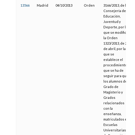
13566
Madrid
04/10/2013
Orden
3166/2013, de la
Consejería de
Educación,
Juventud y
Deporte, por la
que se modifica
la Orden
1323/2013, de 23
de abril, por la
que se
establece el
procedimiento
que se ha de
seguir para que
los alumnos de
Grado de
Magisterio y
Grados
relacionados
con la
enseñanza,
matriculados en
Escuelas
Universitarias