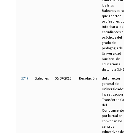
las Islas
Baleares para
que aporten
profesores por
tutorizar a los
estudiantes en
prácticas del
grado de
pedagogía de la
Universidad
Nacional de
Educación a
distancia (UNED)
5749
Baleares
06/09/2013
Resolución
del director
general de
Universidades,
Investigación y
Transferencia
del
Conocimiento,
por la cual se
convocan los
centros
educativos de