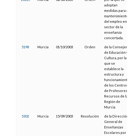
adoptan
medidas para el
mantenimiento
del empleo en el
sector de la
enseñanza
concertada.
5198
Murcia
01/10/2003
Orden
de la Consejería
de Educación y
Cultura, por la
que se
establece la
estructura y
funcionamiento
de los Centros
de Profesores y
Recursos de la
Región de
Murcia
5302
Murcia
15/09/2003
Resolución
de la Dirección
General de
Enseñanzas
Escolares por la