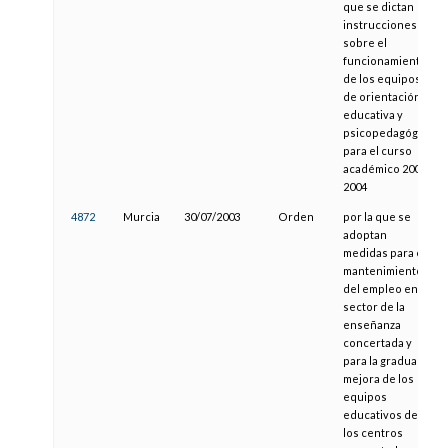
que se dictan
instrucciones
sobre el
funcionamiento
de los equipos
de orientación
educativa y
psicopedagógica
para el curso
académico 2003/
2004
4872
Murcia
30/07/2003
Orden
por la que se
adoptan
medidas para el
mantenimiento
del empleo en el
sector de la
enseñanza
concertada y
para la gradual
mejora de los
equipos
educativos de
los centros