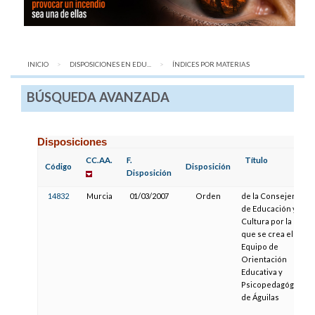
INICIO
DISPOSICIONES EN EDU...
AQUÍ:
ÍNDICES POR MATERIAS
BÚSQUEDA AVANZADA
Disposiciones
CC.AA.
F.
Título
Código
Disposición
Disposición
14832
Murcia
01/03/2007
Orden
de la Consejería
de Educación y
Cultura por la
que se crea el
Equipo de
Orientación
Educativa y
Psicopedagógica
de Águilas