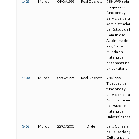
1429
Murcia
04/06/1999
Real Decreto
938/1999, sobre
traspaso de
funciones y
servicios de la
Administración
del Estado de la
Comunidad
Autónoma de la
Región de
Murcia en
materia de
enseñanza no
universitaria.
1430
Murcia
09/06/1995
Real Decreto
948/1995.
Traspaso de
funciones y
servicios de la
Administración
del Estado en
materia de
Universidades.
3458
Murcia
22/01/2003
Orden
de la Consejería
de Educación y
Cultura, por la