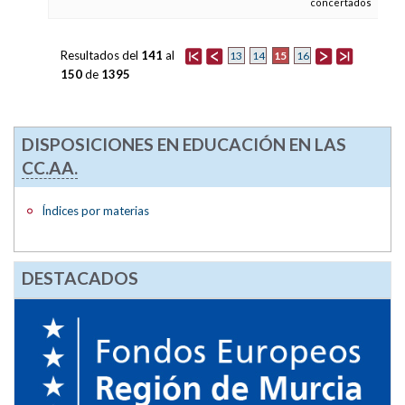
concertados
Resultados del
141
al
15
13
14
16
150
de
1395
DISPOSICIONES EN EDUCACIÓN EN LAS
CC.AA.
Índices por materias
DESTACADOS