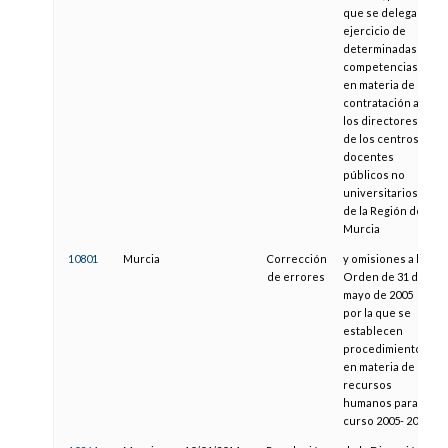
que se delega el
ejercicio de
determinadas
competencias
en materia de
contratación a
los directores
de los centros
docentes
públicos no
universitarios
de la Región de
Murcia
10801
Murcia
Corrección
y omisiones a la
de errores
Orden de 31 de
mayo de 2005
por la que se
establecen
procedimientos
en materia de
recursos
humanos para el
curso 2005- 2006.