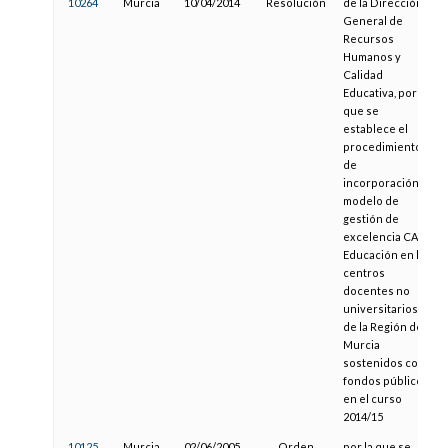
10264
Murcia
10/04/2014
Resolución
de la Dirección
General de
Recursos
Humanos y
Calidad
Educativa, por la
que se
establece el
procedimiento
de
incorporación al
modelo de
gestión de
excelencia CAF
Educación en los
centros
docentes no
universitarios
de la Región de
Murcia
sostenidos con
fondos públicos
en el curso
2014/15
10125
Murcia
02/06/2005
Orden
por la que se