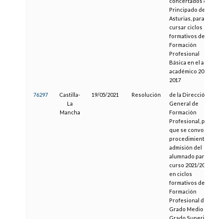
concertados del
Principado de
Asturias, para
cursar ciclos
formativos de
Formación
Profesional
Básica en el año
académico 2016-
2017
76297
Castilla-
19/05/2021
Resolución
de la Dirección
La
General de
Mancha
Formación
Profesional, por la
que se convoca el
procedimiento de
admisión del
alumnado para el
curso 2021/2022
en ciclos
formativos de
Formación
Profesional de
Grado Medio y
Grado Superior