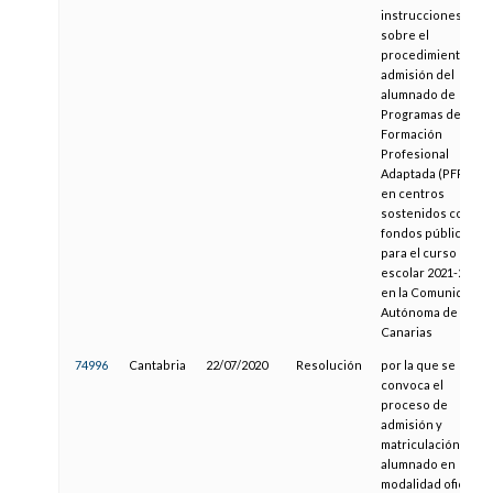
instrucciones
sobre el
procedimiento de
admisión del
alumnado de
Programas de
Formación
Profesional
Adaptada (PFPA),
en centros
sostenidos con
fondos públicos,
para el curso
escolar 2021-2022,
en la Comunidad
Autónoma de
Canarias
74996
Cantabria
22/07/2020
Resolución
por la que se
convoca el
proceso de
admisión y
matriculación del
alumnado en
modalidad oficial