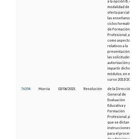
a la opción B, de la
modalidad de
oferta parcial de
las enseñanzas de
ciclos formativos
de Formación
Profesional, así
como aspectos
relativos a la
presentación de
las solicitudes de
autorización para
impartir dichos
módulos, en el
curso 2013/2014
76354
Murcia
02/06/2021
Resolución
de la Dirección
General de
Evaluación
Educativa y
Formación
Profesional, por la
que se dictan
instrucciones
para el proceso
de admisión y