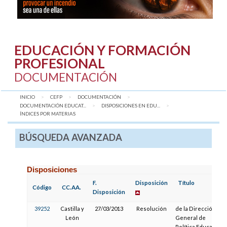
EDUCACIÓN Y FORMACIÓN
PROFESIONAL
DOCUMENTACIÓN
INICIO
CEFP
DOCUMENTACIÓN
DOCUMENTACIÓN EDUCAT...
DISPOSICIONES EN EDU...
AQUÍ:
ÍNDICES POR MATERIAS
BÚSQUEDA AVANZADA
Disposiciones
F.
Disposición
Título
Código
CC.AA.
Disposición
39252
Castilla y
27/03/2013
Resolución
de la Dirección
León
General de
Política Educativa