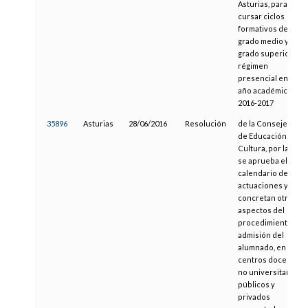
Asturias, para
cursar ciclos
formativos de
grado medio y
grado superior en
régimen
presencial en el
año académico
2016-2017
35896
Asturias
28/06/2016
Resolución
de la Consejería
de Educación y
Cultura, por la que
se aprueba el
calendario de
actuaciones y se
concretan otros
aspectos del
procedimiento de
admisión del
alumnado, en
centros docentes
no universitarios
públicos y
privados