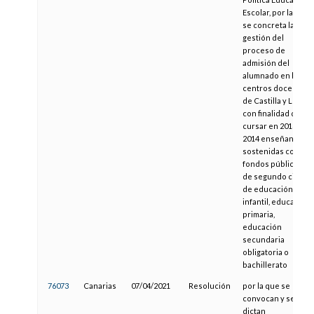
Escolar, por la que
se concreta la
gestión del
proceso de
admisión del
alumnado en los
centros docentes
de Castilla y León
con finalidad de
cursar en 2013-
2014 enseñanzas
sostenidas con
fondos públicos
de segundo ciclo
de educación
infantil, educación
primaria,
educación
secundaria
obligatoria o
bachillerato
76073
Canarias
07/04/2021
Resolución
por la que se
convocan y se
dictan