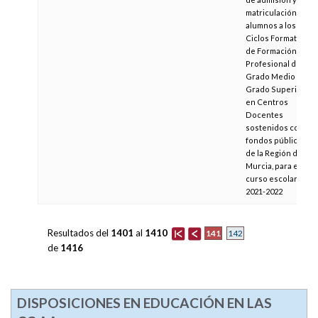
matriculación de
alumnos a los
Ciclos Formativos
de Formación
Profesional de
Grado Medio y de
Grado Superior
en Centros
Docentes
sostenidos con
fondos públicos
de la Región de
Murcia, para el
curso escolar
2021-2022
Resultados del
1401
al
1410
141
142
de
1416
DISPOSICIONES EN EDUCACIÓN EN LAS