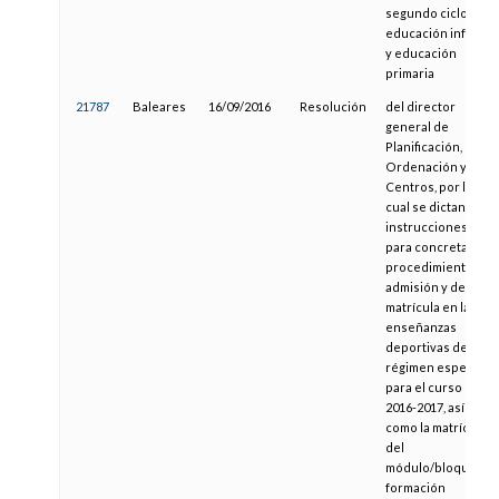
segundo ciclo de
educación infantil
y educación
primaria
21787
Baleares
16/09/2016
Resolución
del director
general de
Planificación,
Ordenación y
Centros, por la
cual se dictan
instrucciones
para concretar el
procedimiento de
admisión y de
matrícula en las
enseñanzas
deportivas de
régimen especial
para el curso
2016-2017, así
como la matrícula
del
módulo/bloque de
formación