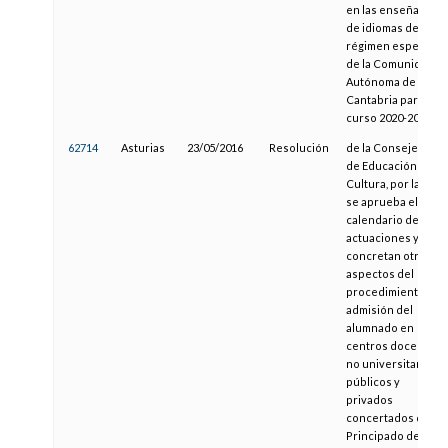
en las enseñanzas
de idiomas de
régimen especial
de la Comunidad
Autónoma de
Cantabria para el
curso 2020-2021
62714
Asturias
23/05/2016
Resolución
de la Consejería
de Educación y
Cultura, por la que
se aprueba el
calendario de
actuaciones y se
concretan otros
aspectos del
procedimiento de
admisión del
alumnado en
centros docentes
no universitarios
públicos y
privados
concertados del
Principado de