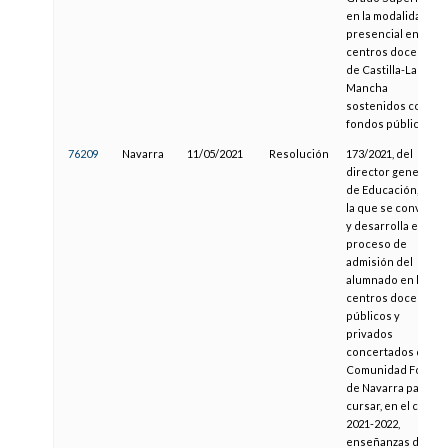
en la modalidad
presencial en
centros docentes
de Castilla-La
Mancha
sostenidos con
fondos públicos
76209
Navarra
11/05/2021
Resolución
173/2021, del
director general
de Educación, por
la que se convoca
y desarrolla el
proceso de
admisión del
alumnado en los
centros docentes
públicos y
privados
concertados de la
Comunidad Foral
de Navarra para
cursar, en el curso
2021-2022,
enseñanzas de