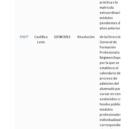
práctica o la
matrícula
extraordinaria de
módulos
pendientes de
años anteriores
57677
Castilla y
23/08/2013
Resolución
de la Dirección
León
General de
Formación
Profesional y
Régimen Especial,
por la que se
establece el
calendario del
proceso de
admisión del
alumnado para
cursar en centros
sostenidos con
fondos públicos
módulos
profesionales
individualizados,
correspondientes