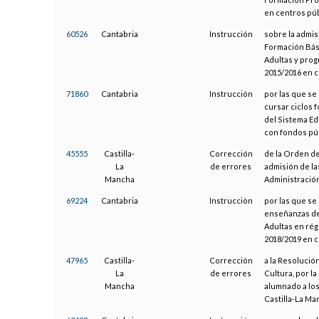
en centros púb
60526
Cantabria
Instrucción
sobre la admi
Formación Bási
Adultas y prog
2015/2016 en c
71860
Cantabria
Instrucción
por las que se
cursar ciclos 
del Sistema Ed
con fondos púb
45555
Castilla-
Corrección
de la Orden de
La
de errores
admisión de la
Mancha
Administració
69224
Cantabria
Instrucción
por las que se
enseñanzas de
Adultas en rég
2018/2019 en c
47965
Castilla-
Corrección
a la Resolució
La
de errores
Cultura, por l
Mancha
alumnado a los
Castilla-La Ma