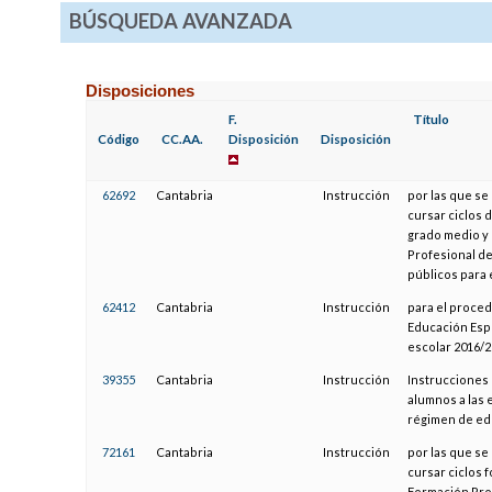
BÚSQUEDA AVANZADA
Disposiciones
F.
Título
Código
CC.AA.
Disposición
Disposición
62692
Cantabria
Instrucción
por las que se
cursar ciclos 
grado medio y 
Profesional de
públicos para 
62412
Cantabria
Instrucción
para el proced
Educación Espe
escolar 2016/
39355
Cantabria
Instrucción
Instrucciones 
alumnos a las 
régimen de edu
72161
Cantabria
Instrucción
por las que se
cursar ciclos 
Formación Prof