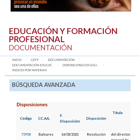
EDUCACIÓN Y FORMACIÓN
PROFESIONAL
DOCUMENTACIÓN
INICIO
CEFP
DOCUMENTACIÓN
DOCUMENTACIÓN EDUCAT...
DISPOSICIONES EN EDU...
AQUÍ:
ÍNDICES POR MATERIAS
BÚSQUEDA AVANZADA
Disposiciones
Título
F.
Código
CC.AA.
Disposición
Disposición
75958
Baleares
16/03/2021
Resolución
del director
general de