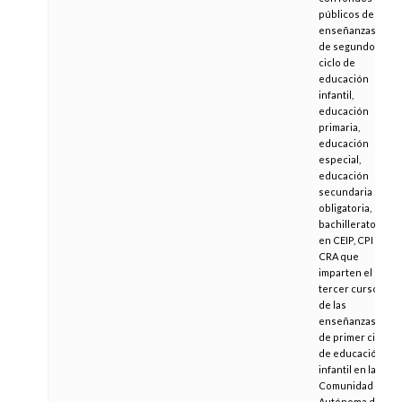
públicos de las
enseñanzas
de segundo
ciclo de
educación
infantil,
educación
primaria,
educación
especial,
educación
secundaria
obligatoria,
bachillerato y
en CEIP, CPI y
CRA que
imparten el
tercer curso
de las
enseñanzas
de primer ciclo
de educación
infantil en la
Comunidad
Autónoma de