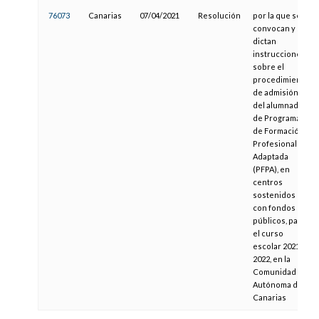
76073
Canarias
07/04/2021
Resolución
por la que se
convocan y se
dictan
instrucciones
sobre el
procedimiento
de admisión
del alumnado
de Programas
de Formación
Profesional
Adaptada
(PFPA), en
centros
sostenidos
con fondos
públicos, para
el curso
escolar 2021-
2022, en la
Comunidad
Autónoma de
Canarias