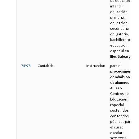
de educación
infantil,
educación
primaria,
educación
secundaria
obligatoria,
bachillerato y
educación
especial en las
Illes Balears
75973
Cantabria
Instrucción
para el
procedimiento
de admisión
de alumnos en
Aulas o
Centros de
Educación
Especial
sostenidos
con fondos
públicos para
el curso
escolar
2021/2022