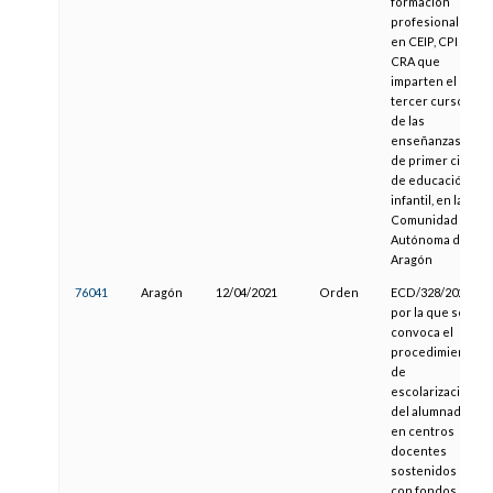
formación
profesional y
en CEIP, CPI y
CRA que
imparten el
tercer curso
de las
enseñanzas
de primer ciclo
de educación
infantil, en la
Comunidad
Autónoma de
Aragón
76041
Aragón
12/04/2021
Orden
ECD/328/2021,
por la que se
convoca el
procedimiento
de
escolarización
del alumnado
en centros
docentes
sostenidos
con fondos