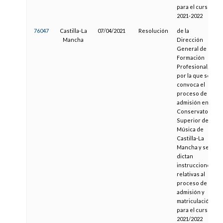
para el curso
2021-2022
76047
Castilla-La
07/04/2021
Resolución
de la
Mancha
Dirección
General de
Formación
Profesional,
por la que se
convoca el
proceso de
admisión en el
Conservatorio
Superior de
Música de
Castilla-La
Mancha y se
dictan
instrucciones
relativas al
proceso de
admisión y
matriculación
para el curso
2021/2022