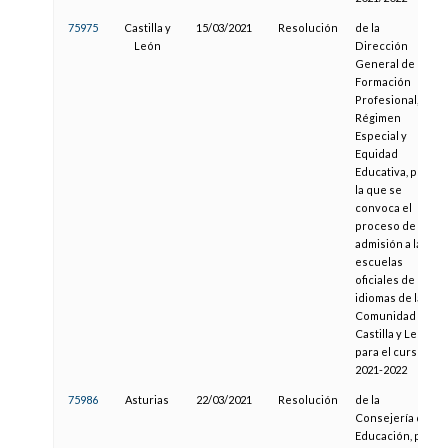
75975
Castilla y
15/03/2021
Resolución
de la
León
Dirección
General de
Formación
Profesional,
Régimen
Especial y
Equidad
Educativa, por
la que se
convoca el
proceso de
admisión a las
escuelas
oficiales de
idiomas de la
Comunidad de
Castilla y León
para el curso
2021-2022
75986
Asturias
22/03/2021
Resolución
de la
Consejería de
Educación, por