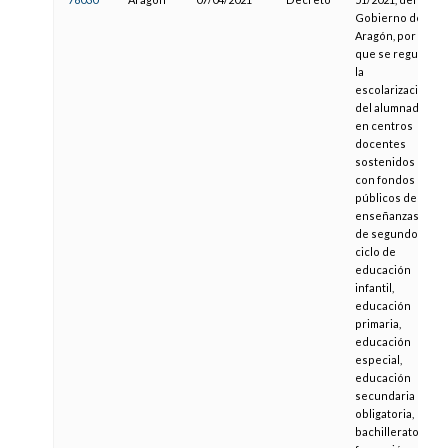
Gobierno de
Aragón, por el
que se regula
la
escolarización
del alumnado
en centros
docentes
sostenidos
con fondos
públicos de las
enseñanzas
de segundo
ciclo de
educación
infantil,
educación
primaria,
educación
especial,
educación
secundaria
obligatoria,
bachillerato,