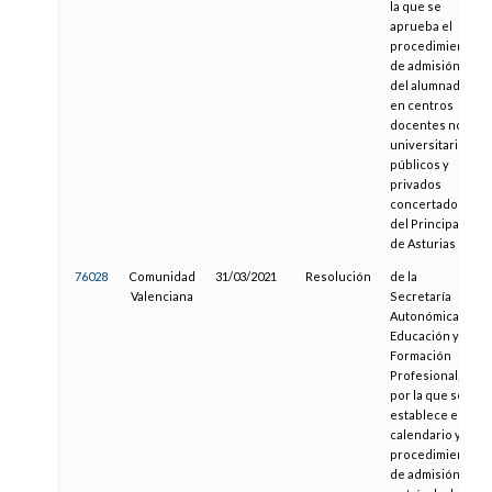
la que se
aprueba el
procedimiento
de admisión
del alumnado
en centros
docentes no
universitarios
públicos y
privados
concertados
del Principado
de Asturias
76028
Comunidad
31/03/2021
Resolución
de la
Valenciana
Secretaría
Autonómica de
Educación y
Formación
Profesional,
por la que se
establece el
calendario y el
procedimiento
de admisión y