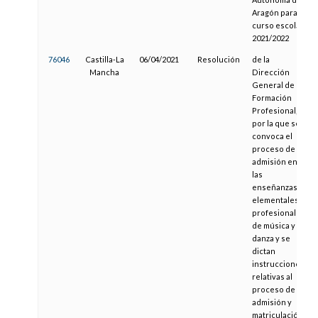
Aragón para el
curso escolar
2021/2022
76046
Castilla-La
06/04/2021
Resolución
de la
Mancha
Dirección
General de
Formación
Profesional,
por la que se
convoca el
proceso de
admisión en
las
enseñanzas
elementales y
profesionales
de música y
danza y se
dictan
instrucciones
relativas al
proceso de
admisión y
matriculación