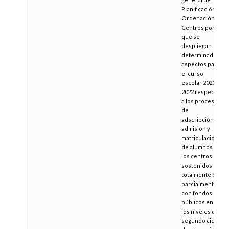
Planificación,
Ordenación y
Centros por la
que se
despliegan
determinados
aspectos para
el curso
escolar 2021-
2022 respecto
a los procesos
de
adscripción,
admisión y
matriculación
de alumnos en
los centros
sostenidos
totalmente o
parcialmente
con fondos
públicos en
los niveles de
segundo ciclo