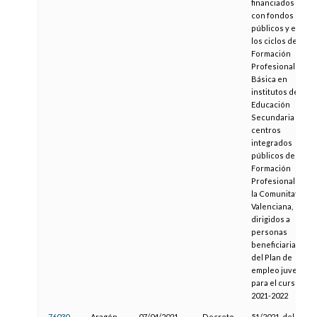
financiados
con fondos
públicos y en
los ciclos de
Formación
Profesional
Básica en
institutos de
Educación
Secundaria y
centros
integrados
públicos de
Formación
Profesional de
la Comunitat
Valenciana,
dirigidos a
personas
beneficiarias
del Plan de
empleo juvenil
para el curso
2021-2022
76030
Aragón
07/04/2021
Decreto
51/2021, del