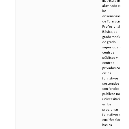
matrícula del
alumnado en
las
enseñanzas
de Formación
Profesional
Básica, de
grado medio y
de grado
superior, en
centros
públicos y
centros
privados con
ciclos
formativos
sostenidos
con fondos
públicos no
universitarios;
en los
programas
formativos de
cualificación
básica