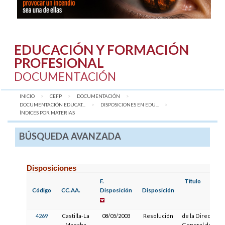
EDUCACIÓN Y FORMACIÓN
PROFESIONAL
DOCUMENTACIÓN
INICIO
CEFP
DOCUMENTACIÓN
DOCUMENTACIÓN EDUCAT...
DISPOSICIONES EN EDU...
AQUÍ:
ÍNDICES POR MATERIAS
BÚSQUEDA AVANZADA
Disposiciones
F.
Título
Código
CC.AA.
Disposición
Disposición
4269
Castilla-La
08/05/2003
Resolución
de la Dirección
Mancha
General de