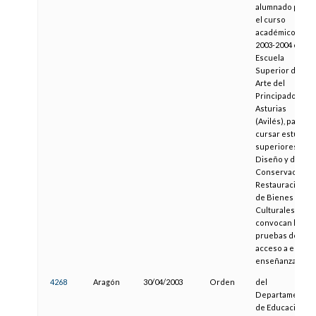
alumnado para
el curso
académico
2003-2004 en la
Escuela
Superior de
Arte del
Principado de
Asturias
(Avilés), para
cursar estudios
superiores de
Diseño y de
Conservación y
Restauración
de Bienes
Culturales, y se
convocan las
pruebas de
acceso a estas
enseñanzas
4268
Aragón
30/04/2003
Orden
del
Departamento
de Educación y