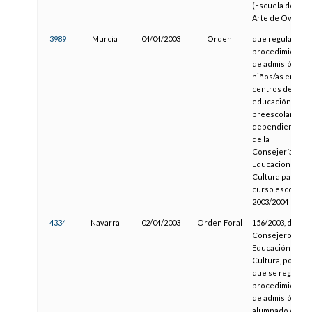
(Escuela de
Arte de Oviedo)
3989
Murcia
04/04/2003
Orden
que regula el
procedimiento
de admisión de
niños/as en
centros de
educación
preescolar
dependientes
de la
Consejería de
Educación y
Cultura para el
curso escolar
2003/2004
4334
Navarra
02/04/2003
Orden Foral
156/2003, del
Consejero de
Educación y
Cultura, por la
que se regula el
procedimiento
de admisión de
alumnado en