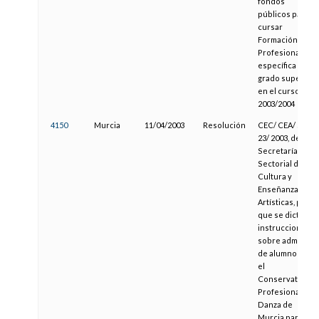
fondos
públicos para
cursar
Formación
Profesional
específica de
grado superior
en el curso
2003/2004
4150
Murcia
11/04/2003
Resolución
CEC/ CEA/ SRE-
23/ 2003, de la
Secretaría
Sectorial de
Cultura y
Enseñanzas
Artísticas, por la
que se dictan
instrucciones
sobre admisión
de alumnos en
el
Conservatorio
Profesional de
Danza de
Murcia para el