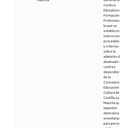
Centros
Educativos y
Formación
Profesional, por
la que se
establecen
instrucciones,
procedimientos
y criterios
sobre la
admisión de
alumnado en
centros
dependientes
de la
Consejería de
Educación y
Cultura de
Castilla-La
Mancha que
imparten
determinadas
enseñanzas
para personas