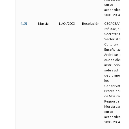
curso
académico
2003- 2004
4151
Murcia
11/04/2003
Resolución
CEC/ CEA/ SRE-
24/ 2003, de la
Secretaría
Sectorial de
Cultura y
Enseñanzas
Artísticas, por la
que se dictan
instrucciones
sobre admisión
de alumnos en
los
Conservatorios
Profesionales
de Música de la
Región de
Murcia para el
curso
académico
2003- 2004