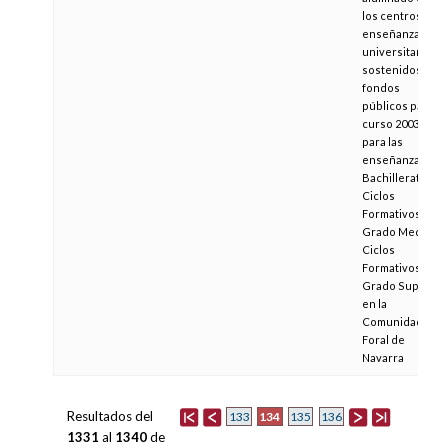
los centros de
enseñanzas no
universitarias
sostenidos con
fondos
públicos para el
curso 2003/2004
para las
enseñanzas de
Bachillerato,
Ciclos
Formativos de
Grado Medio y
Ciclos
Formativos de
Grado Superior
en la
Comunidad
Foral de
Navarra
Resultados del
134
133
135
136
1331
al
1340
de