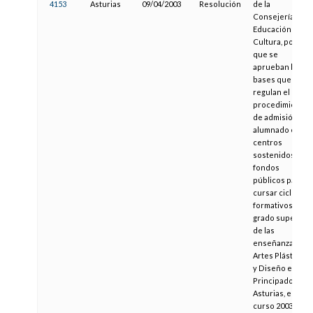
4153
Asturias
09/04/2003
Resolución
de la
Consejería de
Educación y
Cultura, por la
que se
aprueban las
bases que
regulan el
procedimiento
de admisión de
alumnado en
centros
sostenidos con
fondos
públicos para
cursar ciclos
formativos de
grado superior
de las
enseñanzas de
Artes Plásticas
y Diseño en el
Principado de
Asturias, en el
curso 2003/2004