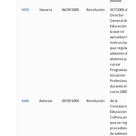
adultas
4352
Navarra
06/05/2003
Resolución
317/2003, del
Director
General de
Educación por
la que se
aprueban las
instrucciones
que regulan la
admisión de
alumnos para
cursar
Programas de
Iniciación
Profesional
durante el
curso 2003/04
4246
Asturias
05/05/2003
Resolución
de la
Consejería de
Educación y
Cultura, por la
que se regula el
procedimiento
de admisión de