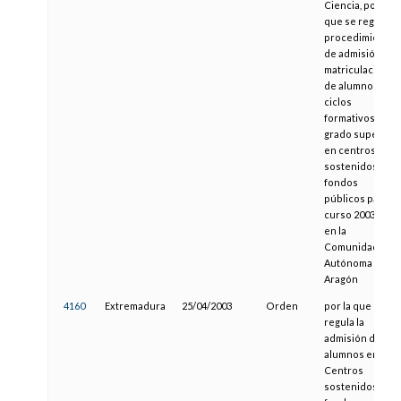
Ciencia, por la
que se regula el
procedimiento
de admisión y
matriculación
de alumnos en
ciclos
formativos de
grado superior
en centros
sostenidos con
fondos
públicos para el
curso 2003/2004
en la
Comunidad
Autónoma de
Aragón
4160
Extremadura
25/04/2003
Orden
por la que se
regula la
admisión de
alumnos en
Centros
sostenidos con